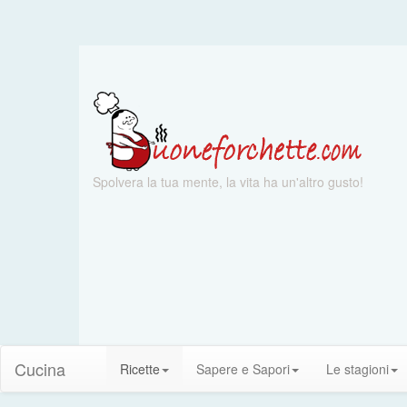
Spolvera la tua mente, la vita ha un'altro gusto!
Cucina
Ricette
Sapere e Sapori
Le stagioni