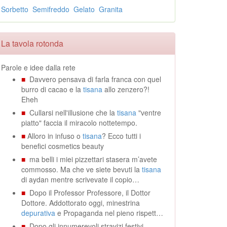
Sorbetto
Semifreddo
Gelato
Granita
La tavola rotonda
Parole e idee dalla rete
■
Davvero pensava di farla franca con quel
burro di cacao e la
tisana
allo zenzero?!
Eheh
■
Cullarsi nell'illusione che la
tisana
"ventre
piatto" faccia il miracolo nottetempo.
■
Alloro in infuso o
tisana
? Ecco tutti i
benefici cosmetics beauty
■
ma belli i miei pizzettari stasera m’avete
commosso. Ma che ve siete bevuti la
tisana
di aydan mentre scrivevate il copio…
■
Dopo il Professor Professore, il Dottor
Dottore. Addottorato oggi, minestrina
depurativa
e Propaganda nel pieno rispett…
■
Dopo gli innumerevoli stravizi festivi,