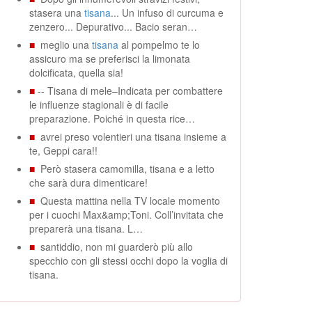
stasera una
tisana
... Un infuso di curcuma e
zenzero... Depurativo... Bacio seran…
■
meglio una
tisana
al pompelmo te lo
assicuro ma se preferisci la limonata
dolcificata, quella sia!
■
-- Tisana di mele–Indicata per combattere
le influenze stagionali è di facile
preparazione. Poiché in questa rice…
■
avrei preso volentieri una tisana insieme a
te, Geppi cara!!
■
Però stasera camomilla, tisana e a letto
che sarà dura dimenticare!
■
Questa mattina nella TV locale momento
per i cuochi Max&amp;Toni. Coll’invitata che
preparerà una tisana. L…
■
santiddio, non mi guarderò più allo
specchio con gli stessi occhi dopo la voglia di
tisana.