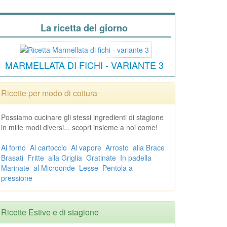
La ricetta del giorno
MARMELLATA DI FICHI - VARIANTE 3
Ricette per modo di cottura
Possiamo cucinare gli stessi ingredienti di stagione
in mille modi diversi... scopri insieme a noi come!
Al forno
Al cartoccio
Al vapore
Arrosto
alla Brace
Brasati
Fritte
alla Griglia
Gratinate
In padella
Marinate
al Microonde
Lesse
Pentola a
pressione
Ricette Estive e di stagione