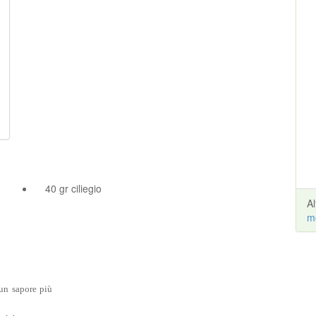
40 gr ciliegio
A
m
 un sapore più