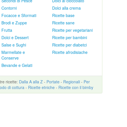
Secondi di Pesce
Dolci al cioccolato
Contorni
Dolci alla crema
Focacce e Sformati
Ricette base
Brodi e Zuppe
Ricette sane
Frutta
Ricette per vegetariani
Dolci e Dessert
Ricette per bambini
Salse e Sughi
Ricette per diabetci
Marmellate e
Ricette afrodisiache
Conserve
Bevande e Gelati
ltre
ricette
:
Dalla A alla Z
-
Portate
-
Regionali
-
Per
odo di cottura
-
Ricette etniche
-
Ricette con il bimby