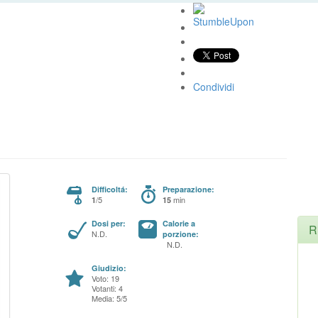
Condividi
Difficoltá:
Preparazione:
/5
min
1
15
Dosi per:
Calorie a
R
N.D.
porzione:
N.D.
Giudizio:
Voto: 19
Votanti: 4
Media: 5/5