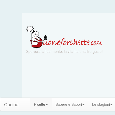
Spolvera la tua mente, la vita ha un'altro gusto!
Cucina
Ricette
Sapere e Sapori
Le stagioni