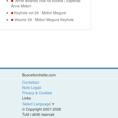
■
Anne levando rola na buceta | Especial
Anne Midori
■
Keyhole vol 29 : Midori Megure
■
Volume 29 : Midori Megure Keyhole
Buoneforchette.com
Contattaci
Note Legali
Privacy & Cookies
Links
Select Language
▼
© Copyright 2007-2026
Tutti i diritti riservati