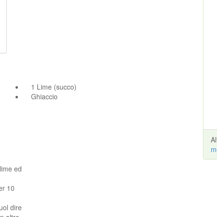
1 Lime (succo)
Ghiaccio
A
m
 lime ed
er 10
uol dire
n altro