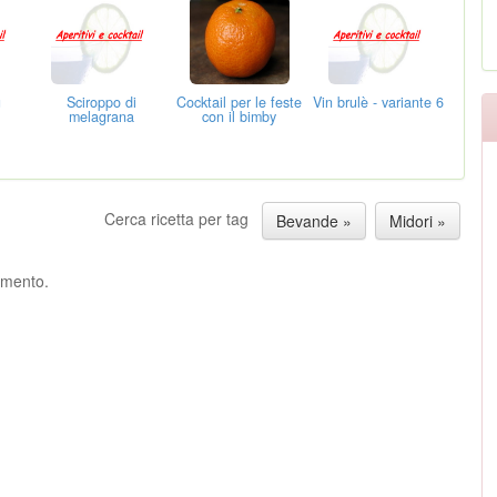
u
Sciroppo di
Cocktail per le feste
Vin brulè - variante 6
melagrana
con il bimby
Cerca ricetta per tag
Bevande »
Midori »
ommento.