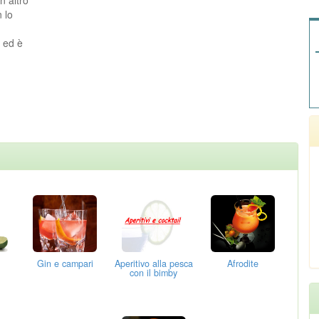
 lo
o ed è
Gin e campari
Aperitivo alla pesca
Afrodite
con il bimby