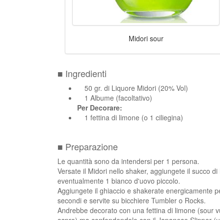
Midori sour
■ Ingredienti
50 gr. di Liquore Midori (20% Vol)
1 Albume (facoltativo)
Per Decorare:
1 fettina di limone (o 1 ciliegina)
■ Preparazione
Le quantità sono da intendersi per 1 persona.
Versate il Midori nello shaker, aggiungete il succo di
eventualmente 1 bianco d'uovo piccolo.
Aggiungete il ghiaccio e shakerate energicamente p
secondi e servite su bicchiere Tumbler o Rocks.
Andrebbe decorato con una fettina di limone (sour v
aspro) ma confondendolo con il Japanese Slipper (u