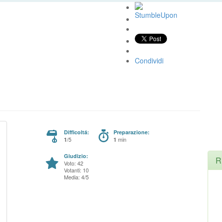
Condividi
Difficoltá:
Preparazione:
/5
min
1
1
Giudizio:
R
Voto: 42
Votanti: 10
Media: 4/5