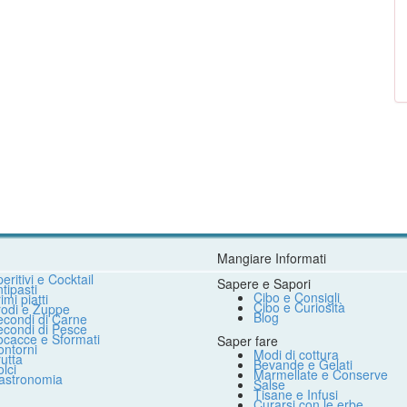
Mangiare Informati
eritivi e Cocktail
Sapere e Sapori
tipasti
Cibo e Consigli
imi piatti
Cibo e Curiosità
rodi e Zuppe
Blog
econdi di Carne
econdi di Pesce
ocacce e Sformati
Saper fare
ntorni
Modi di cottura
utta
Bevande e Gelati
lci
Marmellate e Conserve
astronomia
Salse
Tisane e Infusi
Curarsi con le erbe