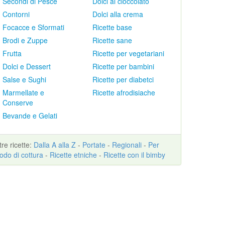
Secondi di Pesce
Dolci al cioccolato
Contorni
Dolci alla crema
Focacce e Sformati
Ricette base
Brodi e Zuppe
Ricette sane
Frutta
Ricette per vegetariani
Dolci e Dessert
Ricette per bambini
Salse e Sughi
Ricette per diabetci
Marmellate e
Ricette afrodisiache
Conserve
Bevande e Gelati
ltre
ricette
:
Dalla A alla Z
-
Portate
-
Regionali
-
Per
odo di cottura
-
Ricette etniche
-
Ricette con il bimby