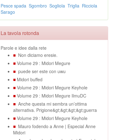
Pesce spada
Sgombro
Sogliola
Triglia
Ricciola
Sarago
La tavola rotonda
Parole e idee dalla rete
■
Non diciamo eresie.
■
Volume 29 : Midori Megure
■
puede ser este con uwu
■
Midori buffed
■
Volume 29 : Midori Megure Keyhole
■
Volume 29 : Midori Megure IlmuDC
■
Anche questa mi sembra un’ottima
alternativa. Prigione&gt;&gt;&gt;&gt;guerra
■
Volume 29 : Midori Megure Keyhole
■
Mauro fodendo a Anne | Especial Anne
Midori