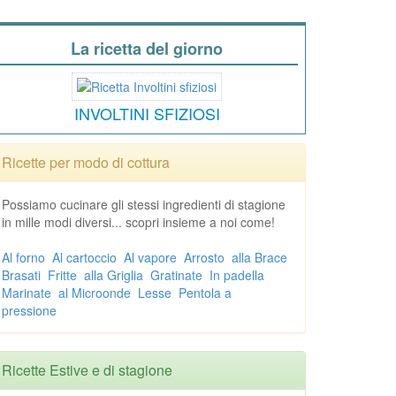
La ricetta del giorno
INVOLTINI SFIZIOSI
Ricette per modo di cottura
Possiamo cucinare gli stessi ingredienti di stagione
in mille modi diversi... scopri insieme a noi come!
Al forno
Al cartoccio
Al vapore
Arrosto
alla Brace
Brasati
Fritte
alla Griglia
Gratinate
In padella
Marinate
al Microonde
Lesse
Pentola a
pressione
Ricette Estive e di stagione