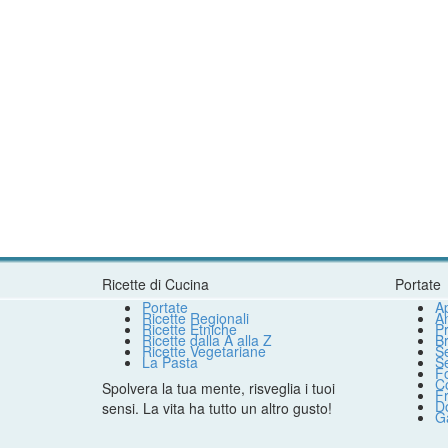
Ricette di Cucina
Portate
Portate
Ap
Ricette Regionali
An
Ricette Etniche
Pr
Ricette dalla A alla Z
B
Ricette Vegetariane
S
La Pasta
S
F
Co
Spolvera la tua mente, risveglia i tuoi
Fr
Do
sensi. La vita ha tutto un altro gusto!
G