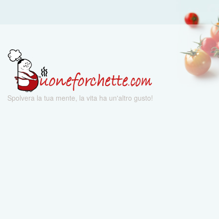
Spolvera la tua mente, la vita ha un'altro gusto!