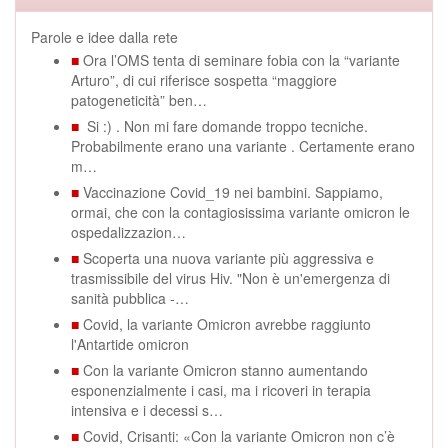
Parole e idee dalla rete
■
Ora l’OMS tenta di seminare fobia con la “variante
Arturo”, di cui riferisce sospetta “maggiore
patogeneticità” ben…
■
Si :) . Non mi fare domande troppo tecniche.
Probabilmente erano una variante . Certamente erano
m…
■
Vaccinazione Covid_19 nei bambini. Sappiamo,
ormai, che con la contagiosissima variante omicron le
ospedalizzazion…
■
Scoperta una nuova variante più aggressiva e
trasmissibile del virus Hiv. "Non è un'emergenza di
sanità pubblica -…
■
Covid, la variante Omicron avrebbe raggiunto
l'Antartide omicron
■
Con la variante Omicron stanno aumentando
esponenzialmente i casi, ma i ricoveri in terapia
intensiva e i decessi s…
■
Covid, Crisanti: «Con la variante Omicron non c’è