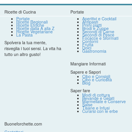
Ricette di Cucina
Portate
Portate
Aperitivi e Cocktail
Ricette Regionali
Antipasti
Ricette Etniche
Primi piatti
Ricette dalla A alla Z
Brodi e Zuppe
Ricette Vegetariane
Secondi di Carne
La Pasta
Secondi di Pesce
Focacce e Sformati
Contorni
Spolvera la tua mente,
Frutta
Dolci
risveglia i tuoi sensi. La vita ha
Gastronomia
tutto un altro gusto!
Mangiare Informati
Sapere e Sapori
Cibo e Consigli
Cibo e Curiosità
Blog
Saper fare
Modi di cottura
Bevande e Gelati
Marmellate e Conserve
Salse
Tisane e Infusi
Curarsi con le erbe
Buoneforchette.com
Contattaci