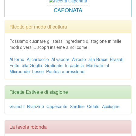
CAPONATA
Ricette per modo di cottura
Possiamo cucinare gli stessi ingredienti di stagione in mille
modi diversi... scopri insieme a noi come!
Al forno
Al cartoccio
Al vapore
Arrosto
alla Brace
Brasati
Fritte
alla Griglia
Gratinate
In padella
Marinate
al
Microonde
Lesse
Pentola a pressione
Ricette Estive e di stagione
Granchi
Branzino
Capesante
Sardine
Cefalo
Acciughe
La tavola rotonda