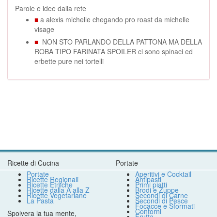
Parole e idee dalla rete
■
a alexis michelle chegando pro roast da michelle
visage
■
NON STO PARLANDO DELLA PATTONA MA DELLA
ROBA TIPO FARINATA SPOILER ci sono spinaci ed
erbette pure nei tortelli
Ricette di Cucina
Portate
Portate
Aperitivi e Cocktail
Ricette Regionali
Antipasti
Ricette Etniche
Primi piatti
Ricette dalla A alla Z
Brodi e Zuppe
Ricette Vegetariane
Secondi di Carne
La Pasta
Secondi di Pesce
Focacce e Sformati
Contorni
Spolvera la tua mente,
Frutta