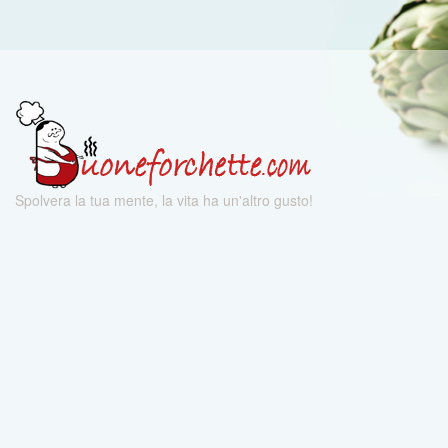
Spolvera la tua mente, la vita ha un'altro gusto!