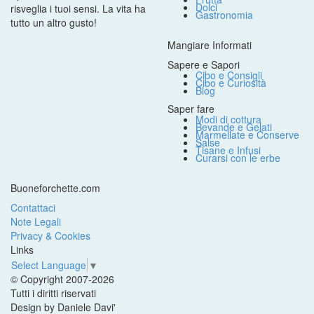
Dolci
risveglia i tuoi sensi. La vita ha
Gastronomia
tutto un altro gusto!
Mangiare Informati
Sapere e Sapori
Cibo e Consigli
Cibo e Curiosità
Blog
Saper fare
Modi di cottura
Bevande e Gelati
Marmellate e Conserve
Salse
Tisane e Infusi
Curarsi con le erbe
Buoneforchette.com
Contattaci
Note Legali
Privacy & Cookies
Links
Select Language
▼
© Copyright 2007-2026
Tutti i diritti riservati
Design by Daniele Davi'