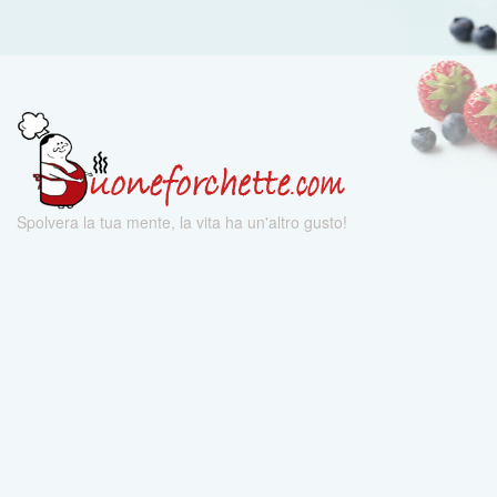
Spolvera la tua mente, la vita ha un'altro gusto!