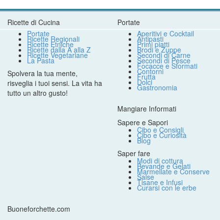
Ricette di Cucina
Portate
Portate
Aperitivi e Cocktail
Ricette Regionali
Antipasti
Ricette Etniche
Primi piatti
Ricette dalla A alla Z
Brodi e Zuppe
Ricette Vegetariane
Secondi di Carne
La Pasta
Secondi di Pesce
Focacce e Sformati
Contorni
Spolvera la tua mente,
Frutta
Dolci
risveglia i tuoi sensi. La vita ha
Gastronomia
tutto un altro gusto!
Mangiare Informati
Sapere e Sapori
Cibo e Consigli
Cibo e Curiosità
Blog
Saper fare
Modi di cottura
Bevande e Gelati
Marmellate e Conserve
Salse
Tisane e Infusi
Curarsi con le erbe
Buoneforchette.com