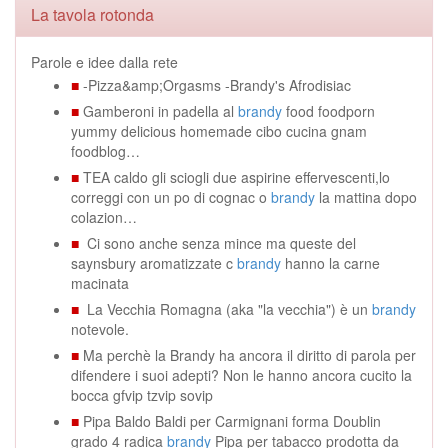
La tavola rotonda
Parole e idee dalla rete
■
-Pizza&amp;Orgasms -Brandy's Afrodisiac
■
Gamberoni in padella al
brandy
food foodporn
yummy delicious homemade cibo cucina gnam
foodblog…
■
TEA caldo gli sciogli due aspirine effervescenti,lo
correggi con un po di cognac o
brandy
la mattina dopo
colazion…
■
Ci sono anche senza mince ma queste del
saynsbury aromatizzate c
brandy
hanno la carne
macinata
■
La Vecchia Romagna (aka "la vecchia") è un
brandy
notevole.
■
Ma perchè la Brandy ha ancora il diritto di parola per
difendere i suoi adepti? Non le hanno ancora cucito la
bocca gfvip tzvip sovip
■
Pipa Baldo Baldi per Carmignani forma Doublin
grado 4 radica
brandy
Pipa per tabacco prodotta da