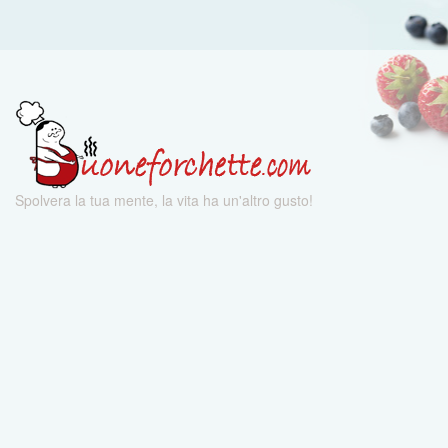
Spolvera la tua mente, la vita ha un'altro gusto!