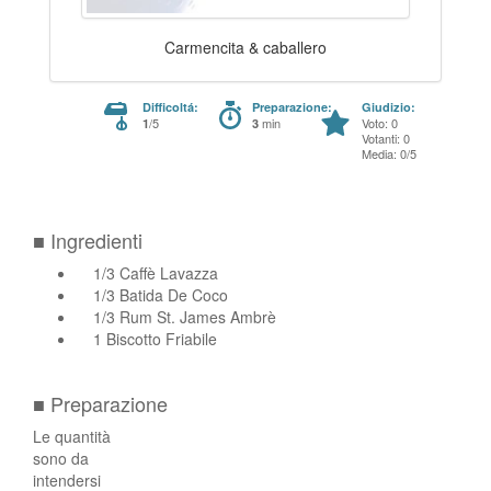
Carmencita & caballero
Difficoltá:
Preparazione:
Giudizio:
/5
min
Voto: 0
1
3
Votanti: 0
Media: 0/5
■ Ingredienti
1/3 Caffè Lavazza
1/3 Batida De Coco
1/3 Rum St. James Ambrè
1 Biscotto Friabile
■ Preparazione
Le quantità
sono da
intendersi