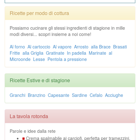
Ricette per modo di cottura
Possiamo cucinare gli stessi ingredienti di stagione in mille
modi diversi... scopri insieme a noi come!
Al forno
Al cartoccio
Al vapore
Arrosto
alla Brace
Brasati
Fritte
alla Griglia
Gratinate
In padella
Marinate
al
Microonde
Lesse
Pentola a pressione
Ricette Estive e di stagione
Granchi
Branzino
Capesante
Sardine
Cefalo
Acciughe
La tavola rotonda
Parole e idee dalla rete
■
Crema spalmabile ai carciofi, perfetta per tramezzini,