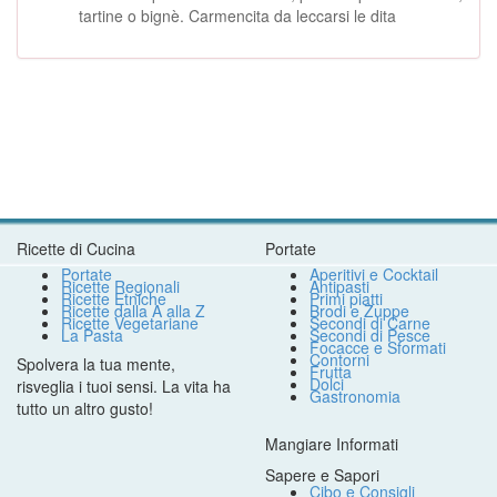
tartine o bignè. Carmencita da leccarsi le dita
Ricette di Cucina
Portate
Portate
Aperitivi e Cocktail
Ricette Regionali
Antipasti
Ricette Etniche
Primi piatti
Ricette dalla A alla Z
Brodi e Zuppe
Ricette Vegetariane
Secondi di Carne
La Pasta
Secondi di Pesce
Focacce e Sformati
Contorni
Spolvera la tua mente,
Frutta
Dolci
risveglia i tuoi sensi. La vita ha
Gastronomia
tutto un altro gusto!
Mangiare Informati
Sapere e Sapori
Cibo e Consigli