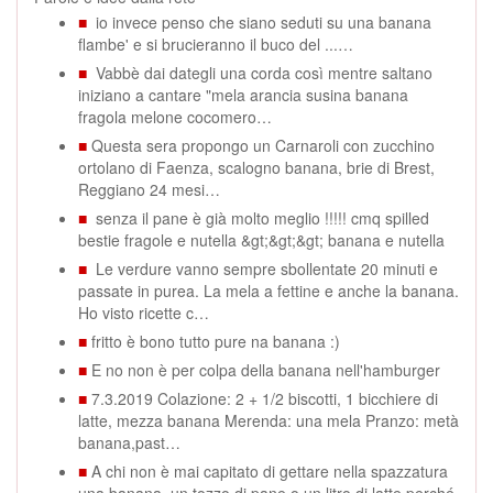
■
io invece penso che siano seduti su una banana
flambe' e si brucieranno il buco del ...…
■
Vabbè dai dategli una corda così mentre saltano
iniziano a cantare "mela arancia susina banana
fragola melone cocomero…
■
Questa sera propongo un Carnaroli con zucchino
ortolano di Faenza, scalogno banana, brie di Brest,
Reggiano 24 mesi…
■
senza il pane è già molto meglio !!!!! cmq spilled
bestie fragole e nutella &gt;&gt;&gt; banana e nutella
■
Le verdure vanno sempre sbollentate 20 minuti e
passate in purea. La mela a fettine e anche la banana.
Ho visto ricette c…
■
fritto è bono tutto pure na banana :)
■
E no non è per colpa della banana nell'hamburger
■
7.3.2019 Colazione: 2 + 1/2 biscotti, 1 bicchiere di
latte, mezza banana Merenda: una mela Pranzo: metà
banana,past…
■
A chi non è mai capitato di gettare nella spazzatura
una banana, un tozzo di pane o un litro di latte perché