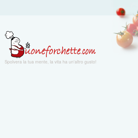
Spolvera la tua mente, la vita ha un'altro gusto!