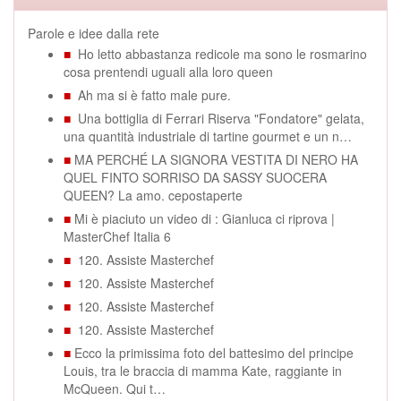
Parole e idee dalla rete
■
Ho letto abbastanza redicole ma sono le rosmarino
cosa prentendi uguali alla loro queen
■
Ah ma si è fatto male pure.
■
Una bottiglia di Ferrari Riserva "Fondatore" gelata,
una quantità industriale di tartine gourmet e un n…
■
MA PERCHÉ LA SIGNORA VESTITA DI NERO HA
QUEL FINTO SORRISO DA SASSY SUOCERA
QUEEN? La amo. cepostaperte
■
Mi è piaciuto un video di : Gianluca ci riprova |
MasterChef Italia 6
■
120. Assiste Masterchef
■
120. Assiste Masterchef
■
120. Assiste Masterchef
■
120. Assiste Masterchef
■
Ecco la primissima foto del battesimo del principe
Louis, tra le braccia di mamma Kate, raggiante in
McQueen. Qui t…