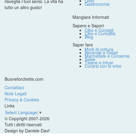
Dolci
risveglia i tuoi sensi. La vita ha
Gastronomia
tutto un altro gusto!
Mangiare Informati
Sapere e Sapori
Cibo e Consigli
Cibo e Curiosità
Blog
Saper fare
Modi di cottura
Bevande e Gelati
Marmellate e Conserve
Salse
Tisane e Infusi
Curarsi con le erbe
Buoneforchette.com
Contattaci
Note Legali
Privacy & Cookies
Links
Select Language
▼
© Copyright 2007-2026
Tutti i diritti riservati
Design by Daniele Davi'