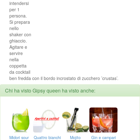
intendersi
per 1
persona.
Si prepara
nello
shaker con
ghiaccio.
Agitare e
servire
nella
coppetta
da cocktail
ben fredda con il bordo incrostato di zucchero ’crustas’.
Chi ha visto Gipsy queen ha visto anche:
Midori sour
Quattro bianchi
Mojito
Gin e campari