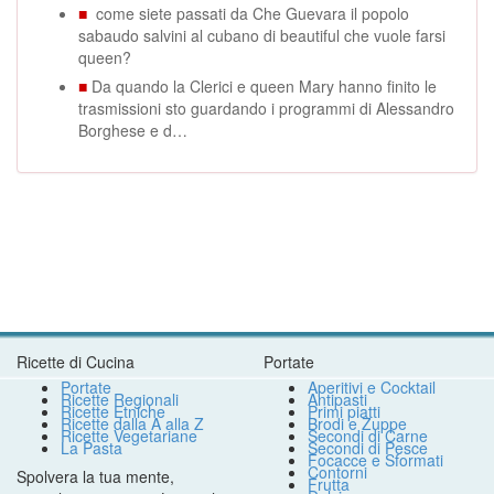
■
come siete passati da Che Guevara il popolo
sabaudo salvini al cubano di beautiful che vuole farsi
queen?
■
Da quando la Clerici e queen Mary hanno finito le
trasmissioni sto guardando i programmi di Alessandro
Borghese e d…
Ricette di Cucina
Portate
Portate
Aperitivi e Cocktail
Ricette Regionali
Antipasti
Ricette Etniche
Primi piatti
Ricette dalla A alla Z
Brodi e Zuppe
Ricette Vegetariane
Secondi di Carne
La Pasta
Secondi di Pesce
Focacce e Sformati
Contorni
Spolvera la tua mente,
Frutta