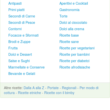
Antipasti
Aperitivi e Cocktail
Primi piatti
Gastronomia
Secondi di Carne
Torte
Secondi di Pesce
Dolci al cioccolato
Contorni
Dolci alla crema
Focacce e Sformati
Ricette base
Brodi e Zuppe
Ricette sane
Frutta
Ricette per vegetariani
Dolci e Dessert
Ricette per bambini
Salse e Sughi
Ricette per diabetci
Marmellate e Conserve
Ricette afrodisiache
Bevande e Gelati
Altre
ricette
:
Dalla A alla Z
-
Portate
-
Regionali
-
Per modo di
cottura
-
Ricette etniche
-
Ricette con il bimby