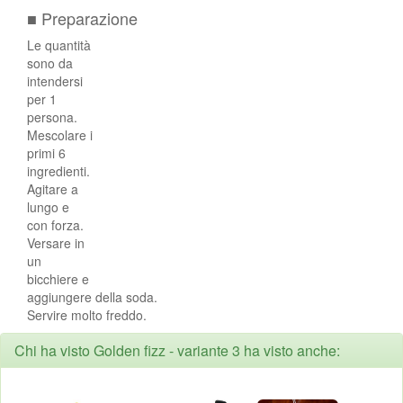
■ Preparazione
Le quantità
sono da
intendersi
per 1
persona.
Mescolare i
primi 6
ingredienti.
Agitare a
lungo e
con forza.
Versare in
un
bicchiere e
aggiungere della soda.
Servire molto freddo.
Chi ha visto Golden fizz - variante 3 ha visto anche: