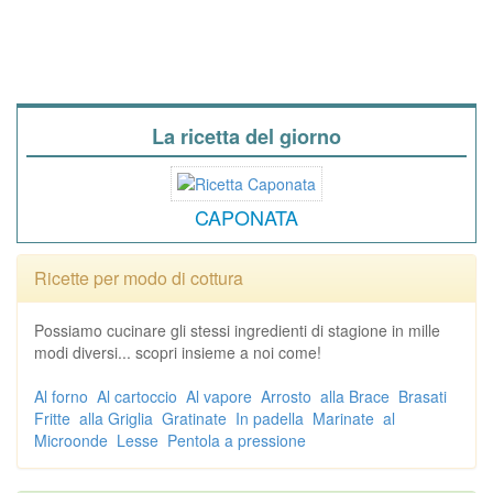
La ricetta del giorno
CAPONATA
Ricette per modo di cottura
Possiamo cucinare gli stessi ingredienti di stagione in mille
modi diversi... scopri insieme a noi come!
Al forno
Al cartoccio
Al vapore
Arrosto
alla Brace
Brasati
Fritte
alla Griglia
Gratinate
In padella
Marinate
al
Microonde
Lesse
Pentola a pressione