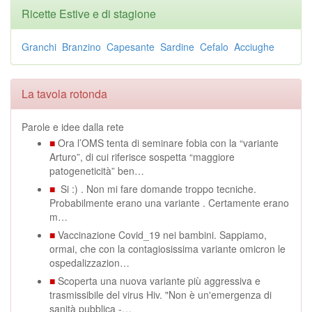
Ricette Estive e di stagione
Granchi
Branzino
Capesante
Sardine
Cefalo
Acciughe
La tavola rotonda
Parole e idee dalla rete
■
Ora l’OMS tenta di seminare fobia con la “variante
Arturo”, di cui riferisce sospetta “maggiore
patogeneticità” ben…
■
Si :) . Non mi fare domande troppo tecniche.
Probabilmente erano una variante . Certamente erano
m…
■
Vaccinazione Covid_19 nei bambini. Sappiamo,
ormai, che con la contagiosissima variante omicron le
ospedalizzazion…
■
Scoperta una nuova variante più aggressiva e
trasmissibile del virus Hiv. "Non è un'emergenza di
sanità pubblica -…