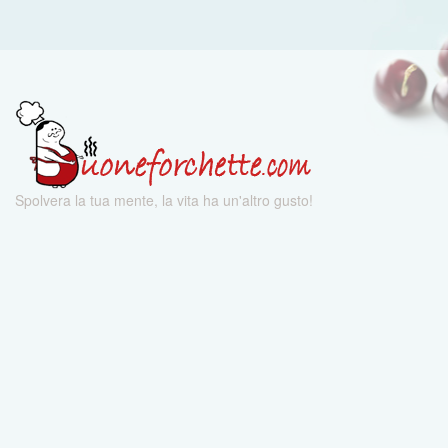
Spolvera la tua mente, la vita ha un'altro gusto!