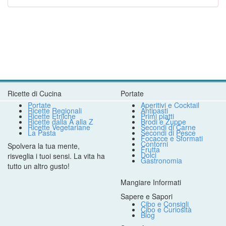
Ricette di Cucina
Portate
Portate
Aperitivi e Cocktail
Ricette Regionali
Antipasti
Ricette Etniche
Primi piatti
Ricette dalla A alla Z
Brodi e Zuppe
Ricette Vegetariane
Secondi di Carne
La Pasta
Secondi di Pesce
Focacce e Sformati
Contorni
Spolvera la tua mente,
Frutta
Dolci
risveglia i tuoi sensi. La vita ha
Gastronomia
tutto un altro gusto!
Mangiare Informati
Sapere e Sapori
Cibo e Consigli
Cibo e Curiosità
Blog