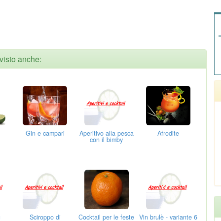
visto anche:
Gin e campari
Aperitivo alla pesca
Afrodite
con il bimby
u
Sciroppo di
Cocktail per le feste
Vin brulè - variante 6