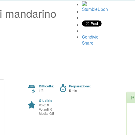
i mandarino
Condividi
Share
Difficoltá:
Preparazione:
/5
min
1
5
R
Giudizio:
Voto: 0
Votanti: 0
Media: 0/5