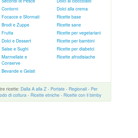
Secondi di Pesce
Dolci al cioccolato
Contorni
Dolci alla crema
Focacce e Sformati
Ricette base
Brodi e Zuppe
Ricette sane
Frutta
Ricette per vegetariani
Dolci e Dessert
Ricette per bambini
Salse e Sughi
Ricette per diabetci
Marmellate e
Ricette afrodisiache
Conserve
Bevande e Gelati
ltre
ricette
:
Dalla A alla Z
-
Portate
-
Regionali
-
Per
odo di cottura
-
Ricette etniche
-
Ricette con il bimby