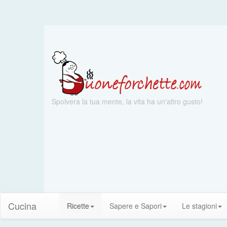
Spolvera la tua mente, la vita ha un'altro gusto!
Cucina
Ricette
Sapere e Sapori
Le stagioni