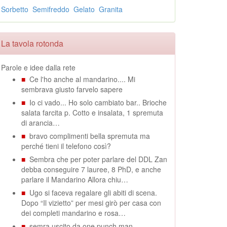
Sorbetto
Semifreddo
Gelato
Granita
La tavola rotonda
Parole e idee dalla rete
■
Ce l'ho anche al mandarino.... Mi
sembrava giusto farvelo sapere
■
Io ci vado... Ho solo cambiato bar.. Brioche
salata farcita p. Cotto e insalata, 1 spremuta
di arancia…
■
bravo complimenti bella spremuta ma
perché tieni il telefono così?
■
Sembra che per poter parlare del DDL Zan
debba conseguire 7 lauree, 8 PhD, e anche
parlare il Mandarino Allora chiu…
■
Ugo si faceva regalare gli abiti di scena.
Dopo “Il vizietto” per mesi girò per casa con
dei completi mandarino e rosa…
■
semra uscito da one punch man