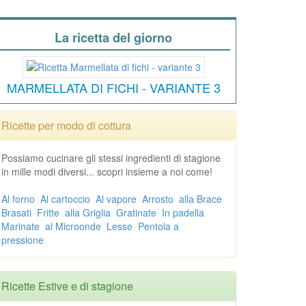
La ricetta del giorno
MARMELLATA DI FICHI - VARIANTE 3
Ricette per modo di cottura
Possiamo cucinare gli stessi ingredienti di stagione
in mille modi diversi... scopri insieme a noi come!
Al forno
Al cartoccio
Al vapore
Arrosto
alla Brace
Brasati
Fritte
alla Griglia
Gratinate
In padella
Marinate
al Microonde
Lesse
Pentola a
pressione
Ricette Estive e di stagione