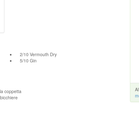
2/10 Vermouth Dry
5/10 Gin
A
lla coppetta
m
 bicchiere