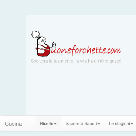
Spolvera la tua mente, la vita ha un'altro gusto!
Cucina
Ricette
Sapere e Sapori
Le stagioni