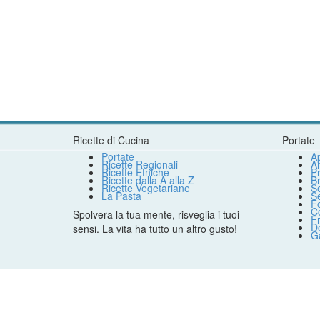
Ricette di Cucina
Portate
Portate
Ap
Ricette Regionali
An
Ricette Etniche
Pr
Ricette dalla A alla Z
B
Ricette Vegetariane
S
La Pasta
S
F
Co
Spolvera la tua mente, risveglia i tuoi
Fr
Do
sensi. La vita ha tutto un altro gusto!
G