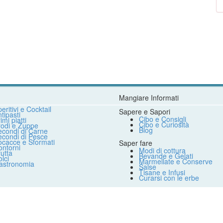
Mangiare Informati
eritivi e Cocktail
Sapere e Sapori
tipasti
Cibo e Consigli
imi piatti
Cibo e Curiosità
rodi e Zuppe
Blog
econdi di Carne
econdi di Pesce
ocacce e Sformati
Saper fare
ntorni
Modi di cottura
utta
Bevande e Gelati
lci
Marmellate e Conserve
astronomia
Salse
Tisane e Infusi
Curarsi con le erbe