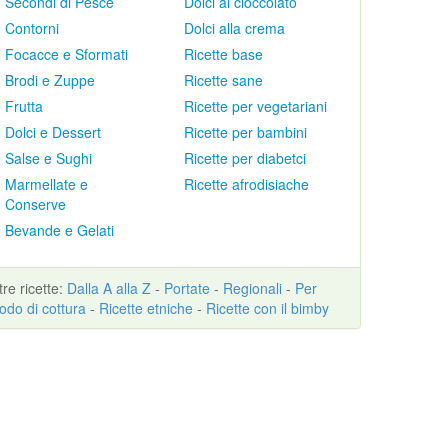
Secondi di Pesce
Dolci al cioccolato
Contorni
Dolci alla crema
Focacce e Sformati
Ricette base
Brodi e Zuppe
Ricette sane
Frutta
Ricette per vegetariani
Dolci e Dessert
Ricette per bambini
Salse e Sughi
Ricette per diabetci
Marmellate e
Ricette afrodisiache
Conserve
Bevande e Gelati
ltre
ricette
:
Dalla A alla Z
-
Portate
-
Regionali
-
Per
odo di cottura
-
Ricette etniche
-
Ricette con il bimby