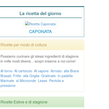
La ricetta del giorno
CAPONATA
Ricette per modo di cottura
Possiamo cucinare gli stessi ingredienti di stagione
in mille modi diversi... scopri insieme a noi come!
Al forno
Al cartoccio
Al vapore
Arrosto
alla Brace
Brasati
Fritte
alla Griglia
Gratinate
In padella
Marinate
al Microonde
Lesse
Pentola a
pressione
Ricette Estive e di stagione