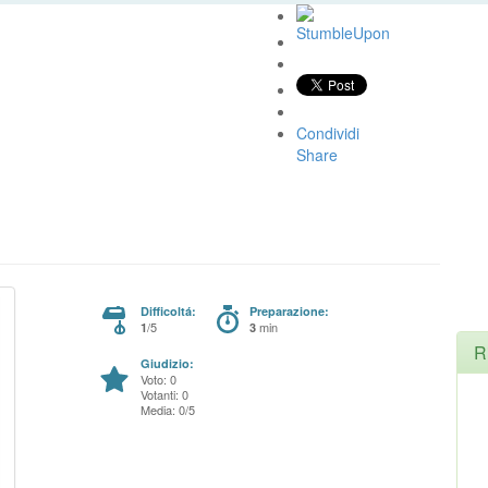
Condividi
Share
Difficoltá:
Preparazione:
/5
min
1
3
R
Giudizio:
Voto: 0
Votanti: 0
Media: 0/5