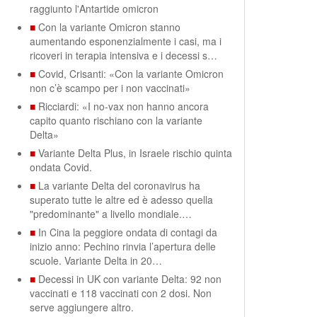
raggiunto l'Antartide omicron
■
Con la variante Omicron stanno
aumentando esponenzialmente i casi, ma i
ricoveri in terapia intensiva e i decessi s…
■
Covid, Crisanti: «Con la variante Omicron
non c’è scampo per i non vaccinati»
■
Ricciardi: «I no-vax non hanno ancora
capito quanto rischiano con la variante
Delta»
■
Variante Delta Plus, in Israele rischio quinta
ondata Covid.
■
La variante Delta del coronavirus ha
superato tutte le altre ed è adesso quella
"predominante" a livello mondiale.…
■
In Cina la peggiore ondata di contagi da
inizio anno: Pechino rinvia l’apertura delle
scuole. Variante Delta in 20…
■
Decessi in UK con variante Delta: 92 non
vaccinati e 118 vaccinati con 2 dosi. Non
serve aggiungere altro.