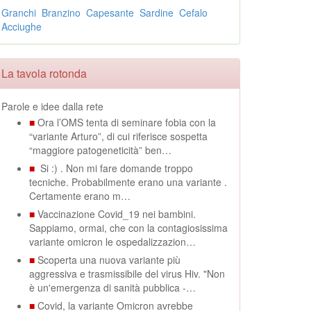
Granchi
Branzino
Capesante
Sardine
Cefalo
Acciughe
La tavola rotonda
Parole e idee dalla rete
■
Ora l’OMS tenta di seminare fobia con la
“variante Arturo”, di cui riferisce sospetta
“maggiore patogeneticità” ben…
■
Si :) . Non mi fare domande troppo
tecniche. Probabilmente erano una variante .
Certamente erano m…
■
Vaccinazione Covid_19 nei bambini.
Sappiamo, ormai, che con la contagiosissima
variante omicron le ospedalizzazion…
■
Scoperta una nuova variante più
aggressiva e trasmissibile del virus Hiv. "Non
è un'emergenza di sanità pubblica -…
■
Covid, la variante Omicron avrebbe