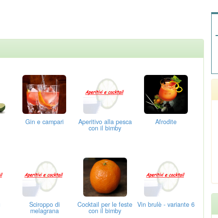
Gin e campari
Aperitivo alla pesca
Afrodite
con il bimby
u
Sciroppo di
Cocktail per le feste
Vin brulè - variante 6
melagrana
con il bimby