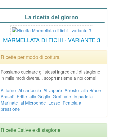
La ricetta del giorno
MARMELLATA DI FICHI - VARIANTE 3
Ricette per modo di cottura
Possiamo cucinare gli stessi ingredienti di stagione
in mille modi diversi... scopri insieme a noi come!
Al forno
Al cartoccio
Al vapore
Arrosto
alla Brace
Brasati
Fritte
alla Griglia
Gratinate
In padella
Marinate
al Microonde
Lesse
Pentola a
pressione
Ricette Estive e di stagione