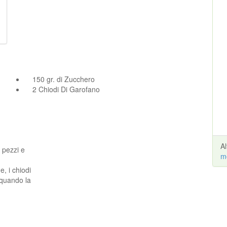
150 gr. di Zucchero
2 Chiodi Di Garofano
A
a pezzi e
m
e, i chiodi
 quando la