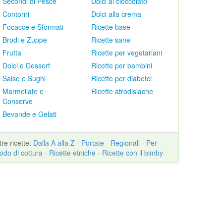
Secondi di Pesce
Dolci al cioccolato
Contorni
Dolci alla crema
Focacce e Sformati
Ricette base
Brodi e Zuppe
Ricette sane
Frutta
Ricette per vegetariani
Dolci e Dessert
Ricette per bambini
Salse e Sughi
Ricette per diabetci
Marmellate e
Ricette afrodisiache
Conserve
Bevande e Gelati
ltre
ricette
:
Dalla A alla Z
-
Portate
-
Regionali
-
Per
odo di cottura
-
Ricette etniche
-
Ricette con il bimby