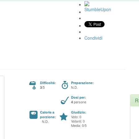
Condividi
Difficoltá:
Preparazione:
/5
N.D.
3
Dosi per:
R
persone
4
Calorie a
Giudizio:
Voto: 0
porzione:
Votanti: 0
N.D.
Media: 0/5