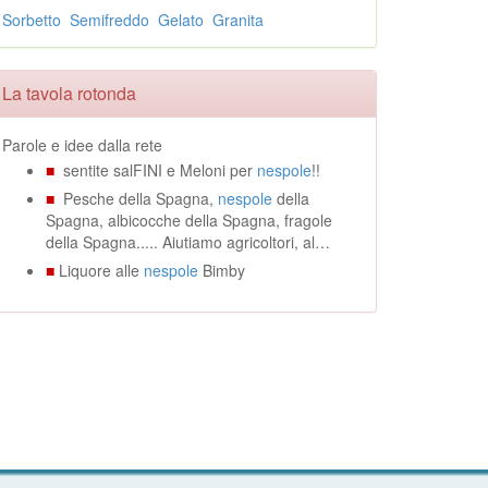
Sorbetto
Semifreddo
Gelato
Granita
La tavola rotonda
Parole e idee dalla rete
■
sentite salFINI e Meloni per
nespole
!!
■
Pesche della Spagna,
nespole
della
Spagna, albicocche della Spagna, fragole
della Spagna..... Aiutiamo agricoltori, al…
■
Liquore alle
nespole
Bimby