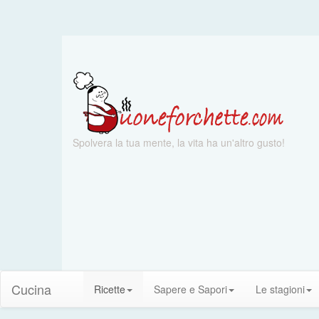
Spolvera la tua mente, la vita ha un'altro gusto!
Cucina
Ricette
Sapere e Sapori
Le stagioni