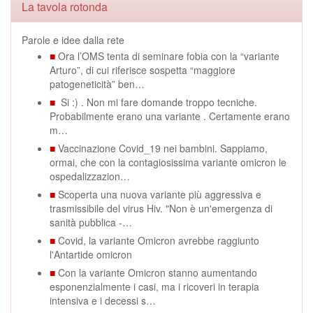
La tavola rotonda
Parole e idee dalla rete
■
Ora l’OMS tenta di seminare fobia con la “variante
Arturo”, di cui riferisce sospetta “maggiore
patogeneticità” ben…
■
Si :) . Non mi fare domande troppo tecniche.
Probabilmente erano una variante . Certamente erano
m…
■
Vaccinazione Covid_19 nei bambini. Sappiamo,
ormai, che con la contagiosissima variante omicron le
ospedalizzazion…
■
Scoperta una nuova variante più aggressiva e
trasmissibile del virus Hiv. "Non è un'emergenza di
sanità pubblica -…
■
Covid, la variante Omicron avrebbe raggiunto
l'Antartide omicron
■
Con la variante Omicron stanno aumentando
esponenzialmente i casi, ma i ricoveri in terapia
intensiva e i decessi s…