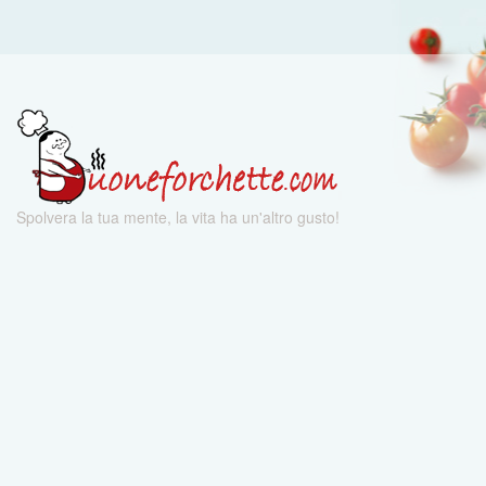
Spolvera la tua mente, la vita ha un'altro gusto!