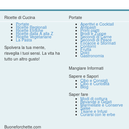
Ricette di Cucina
Portate
Portate
Aperitivi e Cocktail
Ricette Regionali
Antipasti
Ricette Etniche
Primi piatti
Ricette dalla A alla Z
Brodi e Zuppe
Ricette Vegetariane
Secondi di Carne
La Pasta
Secondi di Pesce
Focacce e Sformati
Contorni
Spolvera la tua mente,
Frutta
Dolci
risveglia i tuoi sensi. La vita ha
Gastronomia
tutto un altro gusto!
Mangiare Informati
Sapere e Sapori
Cibo e Consigli
Cibo e Curiosità
Blog
Saper fare
Modi di cottura
Bevande e Gelati
Marmellate e Conserve
Salse
Tisane e Infusi
Curarsi con le erbe
Buoneforchette.com