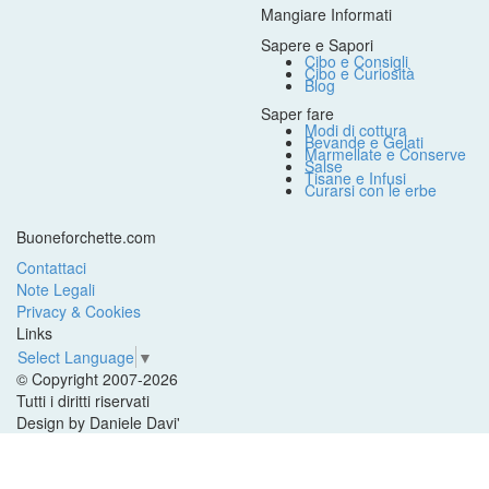
Mangiare Informati
Sapere e Sapori
Cibo e Consigli
Cibo e Curiosità
Blog
Saper fare
Modi di cottura
Bevande e Gelati
Marmellate e Conserve
Salse
Tisane e Infusi
Curarsi con le erbe
Buoneforchette.com
Contattaci
Note Legali
Privacy & Cookies
Links
Select Language
▼
© Copyright 2007-2026
Tutti i diritti riservati
Design by Daniele Davi'