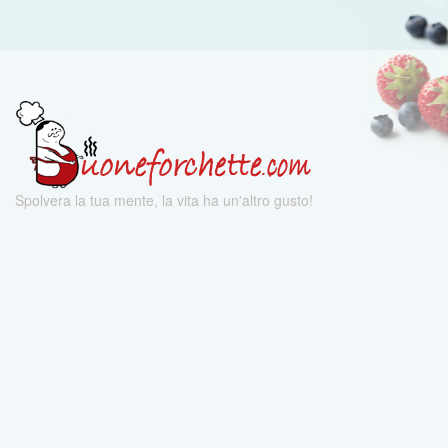
Spolvera la tua mente, la vita ha un'altro gusto!