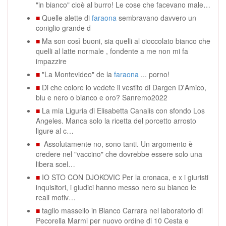
"in bianco" cioè al burro! Le cose che facevano male…
■
Quelle alette di
faraona
sembravano davvero un
coniglio grande d
■
Ma son così buoni, sia quelli al cioccolato bianco che
quelli al latte normale , fondente a me non mi fa
impazzire
■
"La Montevideo" de la
faraona
... porno!
■
Di che colore lo vedete il vestito di Dargen D'Amico,
blu e nero o bianco e oro? Sanremo2022
■
La mia Liguria di Elisabetta Canalis con sfondo Los
Angeles. Manca solo la ricetta del porcetto arrosto
ligure al c…
■
Assolutamente no, sono tanti. Un argomento è
credere nel "vaccino" che dovrebbe essere solo una
libera scel…
■
IO STO CON DJOKOVIC Per la cronaca, e x i giuristi
inquisitori, i giudici hanno messo nero su bianco le
reali motiv…
■
taglio massello in Bianco Carrara nel laboratorio di
Pecorella Marmi per nuovo ordine di 10 Cesta e