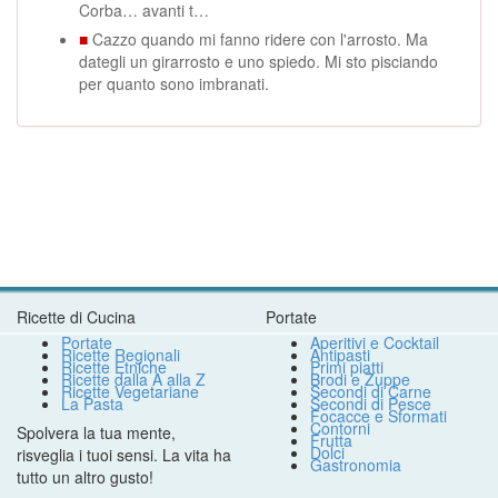
Corba… avanti t…
■
Cazzo quando mi fanno ridere con l'arrosto. Ma
dategli un girarrosto e uno spiedo. Mi sto pisciando
per quanto sono imbranati.
Ricette di Cucina
Portate
Portate
Aperitivi e Cocktail
Ricette Regionali
Antipasti
Ricette Etniche
Primi piatti
Ricette dalla A alla Z
Brodi e Zuppe
Ricette Vegetariane
Secondi di Carne
La Pasta
Secondi di Pesce
Focacce e Sformati
Contorni
Spolvera la tua mente,
Frutta
Dolci
risveglia i tuoi sensi. La vita ha
Gastronomia
tutto un altro gusto!