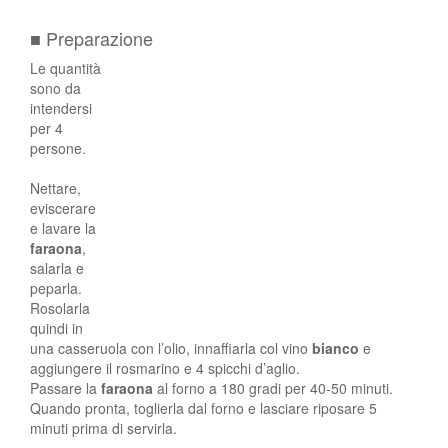
■ Preparazione
Le quantità
sono da
intendersi
per 4
persone.
Nettare,
eviscerare
e lavare la
faraona
,
salarla e
peparla.
Rosolarla
quindi in
una casseruola con l’olio, innaffiarla col vino
bianco
e
aggiungere il rosmarino e 4 spicchi d’aglio.
Passare la
faraona
al forno a 180 gradi per 40-50 minuti.
Quando pronta, toglierla dal forno e lasciare riposare 5
minuti prima di servirla.