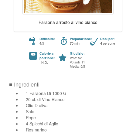
Faraona arrosto al vino bianco
Difficoltá:
Preparazione:
Dosi per:
/5
min
persone
4
70
4
Calorie a
Giudizio:
Voto: 52
porzione:
Votanti: 11
N.D.
Media: 5/5
■ Ingredienti
1 Faraona Di 1000 G
20 cl. di Vino Bianco
Olio D oliva
Sale
Pepe
4 Spicchi di Aglio
Rosmarino