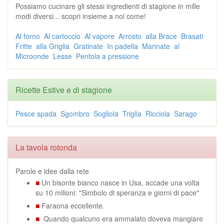
Possiamo cucinare gli stessi ingredienti di stagione in mille
modi diversi... scopri insieme a noi come!
Al forno
Al cartoccio
Al vapore
Arrosto
alla Brace
Brasati
Fritte
alla Griglia
Gratinate
In padella
Marinate
al
Microonde
Lesse
Pentola a pressione
Ricette Estive e di stagione
Pesce spada
Sgombro
Sogliola
Triglia
Ricciola
Sarago
La tavola rotonda
Parole e idee dalla rete
■
Un bisonte bianco nasce in Usa, accade una volta
su 10 milioni: "Simbolo di speranza e giorni di pace"
■
Faraona eccellente.
■
Quando qualcuno era ammalato doveva mangiare