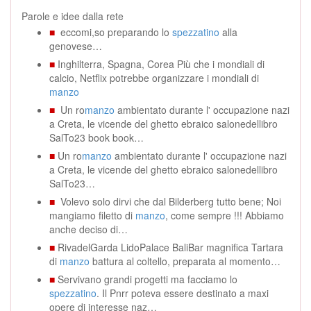
Parole e idee dalla rete
■
eccomi,so preparando lo
spezzatino
alla
genovese…
■
Inghilterra, Spagna, Corea Più che i mondiali di
calcio, Netflix potrebbe organizzare i mondiali di
manzo
■
Un ro
manzo
ambientato durante l' occupazione nazi
a Creta, le vicende del ghetto ebraico salonedellibro
SalTo23 book book…
■
Un ro
manzo
ambientato durante l' occupazione nazi
a Creta, le vicende del ghetto ebraico salonedellibro
SalTo23…
■
Volevo solo dirvi che dal Bilderberg tutto bene; Noi
mangiamo filetto di
manzo
, come sempre !!! Abbiamo
anche deciso di…
■
RivadelGarda LidoPalace BaliBar magnifica Tartara
di
manzo
battura al coltello, preparata al momento…
■
Servivano grandi progetti ma facciamo lo
spezzatino
. Il Pnrr poteva essere destinato a maxi
opere di interesse naz…