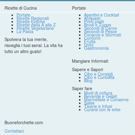
Ricette di Cucina
Portate
Portate
Aperitivi e Cocktail
Ricette Regionali
Antipasti
Ricette Etniche
Primi piatti
Ricette dalla A alla Z
Brodi e Zuppe
Ricette Vegetariane
Secondi di Carne
La Pasta
Secondi di Pesce
Focacce e Sformati
Contorni
Spolvera la tua mente,
Frutta
Dolci
risveglia i tuoi sensi. La vita ha
Gastronomia
tutto un altro gusto!
Mangiare Informati
Sapere e Sapori
Cibo e Consigli
Cibo e Curiosità
Blog
Saper fare
Modi di cottura
Bevande e Gelati
Marmellate e Conserve
Salse
Tisane e Infusi
Curarsi con le erbe
Buoneforchette.com
Contattaci