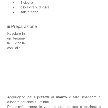
1 cipolla
olio extra v. di oliva
sale e pepe
■ Preparazione
Rosolare in
un tegame
la cipolla
con l’olio.
Aggiungervi poi i pezzetti di
manzo
e fare insaporire e
cuocere per circa 10 minuti.
Dopodichè inserire le verdure tutte tagliate a tocchetti e