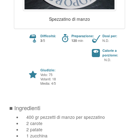
Spezzatino di manzo
Difficoltá:
Preparazione:
Dosi per:
/5
min
N.D.
3
120
Calorie a
porzione:
N.D.
Giudizio:
Voto: 75
Votanti: 18
Media: 4/5
■ Ingredienti
400 gr pezzetti di manzo per spezzatino
2 carote
2 patate
1 zucchina