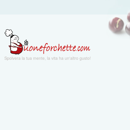
Spolvera la tua mente, la vita ha un'altro gusto!