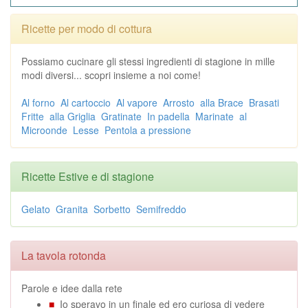
Ricette per modo di cottura
Possiamo cucinare gli stessi ingredienti di stagione in mille
modi diversi... scopri insieme a noi come!
Al forno
Al cartoccio
Al vapore
Arrosto
alla Brace
Brasati
Fritte
alla Griglia
Gratinate
In padella
Marinate
al
Microonde
Lesse
Pentola a pressione
Ricette Estive e di stagione
Gelato
Granita
Sorbetto
Semifreddo
La tavola rotonda
Parole e idee dalla rete
■
Io speravo in un finale ed ero curiosa di vedere