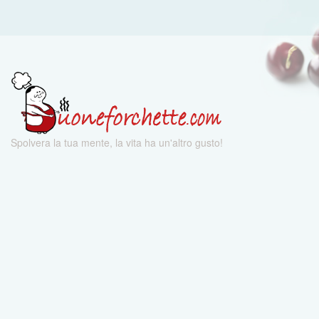
Spolvera la tua mente, la vita ha un'altro gusto!