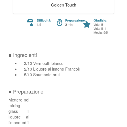
Golden Touch
Difficoltá:
Preparazione:
Giudizio:
/5
min
Voto: 5
1
2
Votanti: 1
Media: 5/5
■ Ingredienti
3/10 Vermouth bianco
2/10 Liquore al limone Francoli
5/10 Spumante brut
■ Preparazione
Mettere nel
mixing
glass il
liquore al
limone ed il