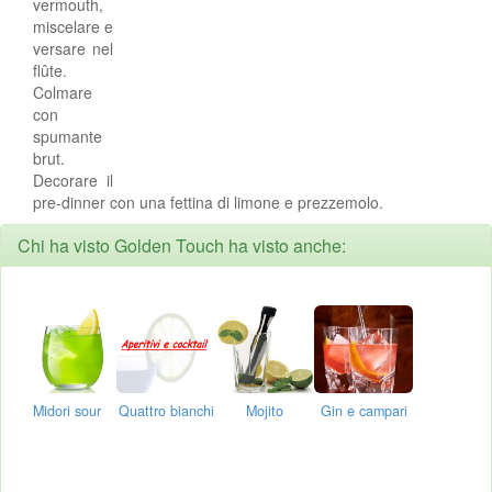
vermouth,
miscelare e
versare nel
flûte.
Colmare
con
spumante
brut.
Decorare il
pre-dinner con una fettina di limone e prezzemolo.
Chi ha visto Golden Touch ha visto anche:
Midori sour
Quattro bianchi
Mojito
Gin e campari