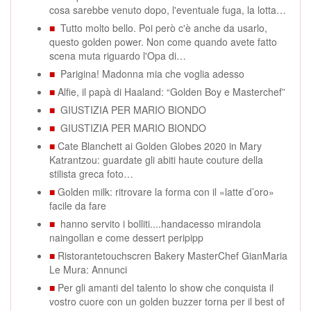
cosa sarebbe venuto dopo, l'eventuale fuga, la lotta…
■
Tutto molto bello. Poi però c'è anche da usarlo,
questo golden power. Non come quando avete fatto
scena muta riguardo l'Opa di…
■
Parigina! Madonna mia che voglia adesso
■
Alfie, il papà di Haaland: “Golden Boy e Masterchef”
■
GIUSTIZIA PER MARIO BIONDO
■
GIUSTIZIA PER MARIO BIONDO
■
Cate Blanchett ai Golden Globes 2020 in Mary
Katrantzou: guardate gli abiti haute couture della
stilista greca foto…
■
Golden milk: ritrovare la forma con il «latte d’oro»
facile da fare
■
hanno servito i bolliti....handacesso mirandola
naingollan e come dessert peripipp
■
Ristorantetouchscren Bakery MasterChef GianMaria
Le Mura: Annunci
■
Per gli amanti del talento lo show che conquista il
vostro cuore con un golden buzzer torna per il best of