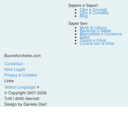
Sapere e Sapori
Cibo e Consigli
Cibo e Curiosità
Blog
Saper fare
Modi di cottura
Bevande e Gelati
Marmellate e Conserve
Salse
Tisane e Infusi
Curarsi con le erbe
Buoneforchette.com
Contattaci
Note Legali
Privacy & Cookies
Links
Select Language
▼
© Copyright 2007-2026
Tutti i diritti riservati
Design by Daniele Davi'