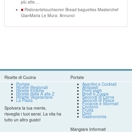
più atte…
■
Ristorantetouchscren Bread baguettes Masterchef
GianMaria Le Mura: Annunci
Ricette di Cucina
Portate
Portate
Aperitivi e Cocktail
Ricette Regionali
Antipasti
Ricette Etniche
Primi piatti
Ricette dalla A alla Z
Brodi e Zuppe
Ricette Vegetariane
Secondi di Carne
La Pasta
Secondi di Pesce
Focacce e Sformati
Contorni
Spolvera la tua mente,
Frutta
Dolci
risveglia i tuoi sensi. La vita ha
Gastronomia
tutto un altro gusto!
Mangiare Informati