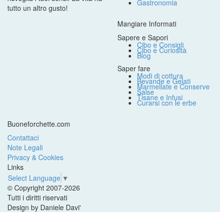
Gastronomia
tutto un altro gusto!
Mangiare Informati
Sapere e Sapori
Cibo e Consigli
Cibo e Curiosità
Blog
Saper fare
Modi di cottura
Bevande e Gelati
Marmellate e Conserve
Salse
Tisane e Infusi
Curarsi con le erbe
Buoneforchette.com
Contattaci
Note Legali
Privacy & Cookies
Links
Select Language
▼
© Copyright 2007-2026
Tutti i diritti riservati
Design by Daniele Davi'