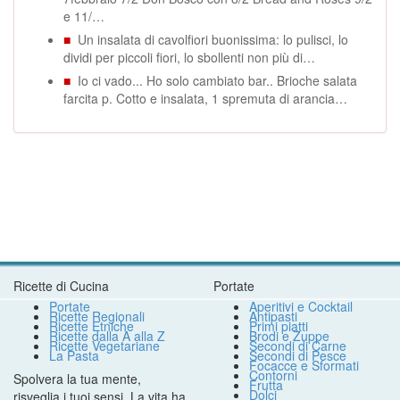
e 11/…
■
Un insalata di cavolfiori buonissima: lo pulisci, lo
dividi per piccoli fiori, lo sbollenti non più di…
■
Io ci vado... Ho solo cambiato bar.. Brioche salata
farcita p. Cotto e insalata, 1 spremuta di arancia…
Ricette di Cucina
Portate
Portate
Aperitivi e Cocktail
Ricette Regionali
Antipasti
Ricette Etniche
Primi piatti
Ricette dalla A alla Z
Brodi e Zuppe
Ricette Vegetariane
Secondi di Carne
La Pasta
Secondi di Pesce
Focacce e Sformati
Contorni
Spolvera la tua mente,
Frutta
Dolci
risveglia i tuoi sensi. La vita ha