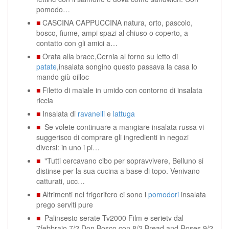
pomodo…
■
CASCINA CAPPUCCINA natura, orto, pascolo,
bosco, fiume, ampi spazi al chiuso o coperto, a
contatto con gli amici a…
■
Orata alla brace,Cernia al forno su letto di
patate
,insalata songino questo passava la casa lo
mando giù oilloc
■
Filetto di maiale in umido con contorno di insalata
riccia
■
Insalata di
ravanelli
e
lattuga
■
Se volete continuare a mangiare insalata russa vi
suggerisco di comprare gli ingredienti in negozi
diversi: in uno i pi…
■
"Tutti cercavano cibo per sopravvivere, Belluno si
distinse per la sua cucina a base di topo. Venivano
catturati, ucc…
■
Altrimenti nel frigorifero ci sono i
pomodori
insalata
prego serviti pure
■
Palinsesto serate Tv2000 Film e serietv dal
7febbraio 7/2 Don Bosco con 8/2 Bread and Roses 9/2