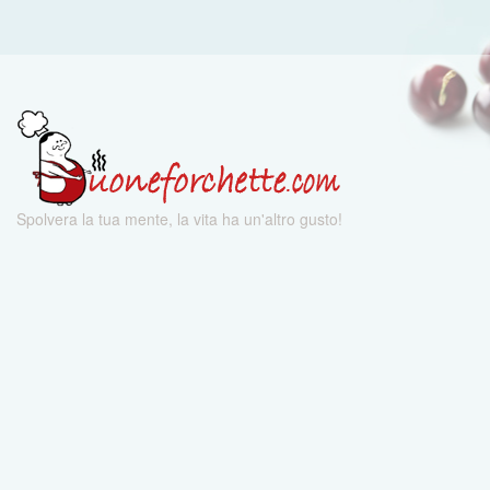
Spolvera la tua mente, la vita ha un'altro gusto!