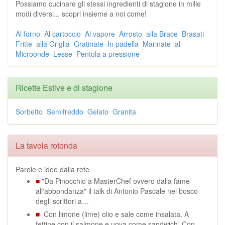
Possiamo cucinare gli stessi ingredienti di stagione in mille
modi diversi... scopri insieme a noi come!
Al forno
Al cartoccio
Al vapore
Arrosto
alla Brace
Brasati
Fritte
alla Griglia
Gratinate
In padella
Marinate
al
Microonde
Lesse
Pentola a pressione
Ricette Estive e di stagione
Sorbetto
Semifreddo
Gelato
Granita
La tavola rotonda
Parole e idee dalla rete
■
"Da Pinocchio a MasterChef ovvero dalla fame
all'abbondanza" il talk di Antonio Pascale nel bosco
degli scrittori a…
■
Con limone (lime) olio e sale come insalata. A
fettine con il salmone e uova come sandwich. Con