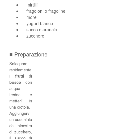
mirtilli
fragoloni o fragoline
more
yogurt bianco
succo d’arancia
zucchero
■ Preparazione
Sciaquare
rapidamente
i
frutti
di
bosco
con
acqua
fredda e
metterli in
una ciotola.
Aggiungervi
un cucchiaio
da minestra
di zucchero,
il succo di