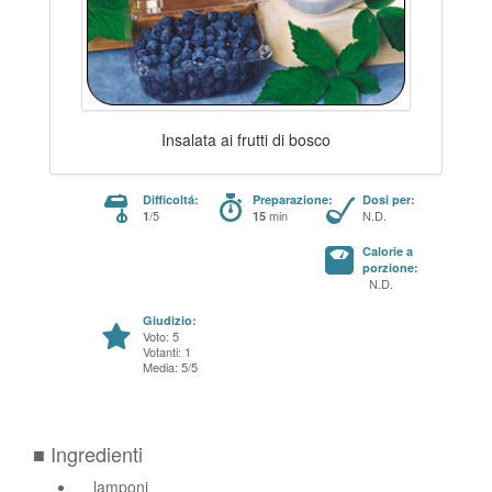
Insalata ai frutti di bosco
Difficoltá:
Preparazione:
Dosi per:
/5
min
N.D.
1
15
Calorie a
porzione:
N.D.
Giudizio:
Voto: 5
Votanti: 1
Media: 5/5
■ Ingredienti
lamponi