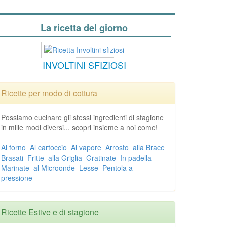
La ricetta del giorno
INVOLTINI SFIZIOSI
Ricette per modo di cottura
Possiamo cucinare gli stessi ingredienti di stagione
in mille modi diversi... scopri insieme a noi come!
Al forno
Al cartoccio
Al vapore
Arrosto
alla Brace
Brasati
Fritte
alla Griglia
Gratinate
In padella
Marinate
al Microonde
Lesse
Pentola a
pressione
Ricette Estive e di stagione