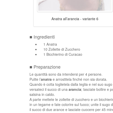
Anatra all’arancia - variante 6
■ Ingredienti
1 Anatra
10 Zollette di Zucchero
1 Bicchierino di Curacao
■ Preparazione
Le quantità sono da intendersi per 4 persone.
Pulite l’
anatra
e arrostitela finché non sia dorata.
Quando è cotta toglietela dalla teglia e nel suo sugo 
versateci il succo di una
arancia
; lasciate bollire e p
salsina in caldo.
A parte mettete le zollette di zucchero e un bicchier
in un tegame e fate colorire sul fuoco; unite il sugo d
il succo di due arance e lasciate cuocere per 45 minu