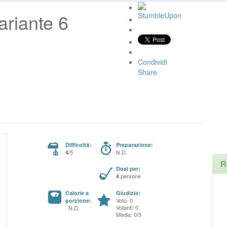
ariante 6
Condividi
Share
Difficoltá:
Preparazione:
/5
N.D.
4
R
Dosi per:
persone
4
Calorie a
Giudizio:
Voto: 0
porzione:
Votanti: 0
N.D.
Media: 0/5