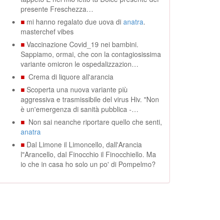
presente Freschezza…
■
mi hanno regalato due uova di
anatra
.
masterchef vibes
■
Vaccinazione Covid_19 nei bambini.
Sappiamo, ormai, che con la contagiosissima
variante omicron le ospedalizzazion…
■
Crema di liquore all'arancia
■
Scoperta una nuova variante più
aggressiva e trasmissibile del virus Hiv. "Non
è un'emergenza di sanità pubblica -…
■
Non sai neanche riportare quello che senti,
anatra
■
Dal Limone il Limoncello, dall'Arancia
l"Arancello, dal Finocchio il Finocchiello. Ma
io che in casa ho solo un po' di Pompelmo?