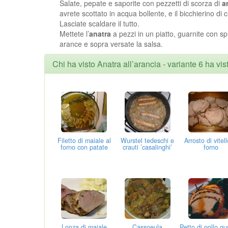
Salate, pepate e saporite con pezzetti di scorza di
a
avrete scottato in acqua bollente, e il bicchierino di 
Lasciate scaldare il tutto.
Mettete l’
anatra
a pezzi in un piatto, guarnite con spi
arance e sopra versate la salsa.
Chi ha visto Anatra all’arancia - variante 6 ha vi
Filetto di maiale al
Wurstel tedeschi e
Arrosto di vitell
forno con patate
crauti ’casalinghi’
forno
Lonza di maiale
Cassoeula
Petto di pollo g