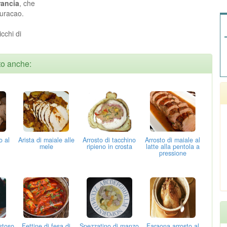
rancia
, che
curacao.
cchi di
sto anche:
o al
Arista di maiale alle
Arrosto di tacchino
Arrosto di maiale al
mele
ripieno in crosta
latte alla pentola a
pressione
ustoso
Fettine di fesa di
Spezzatino di manzo
Faraona arrosto al