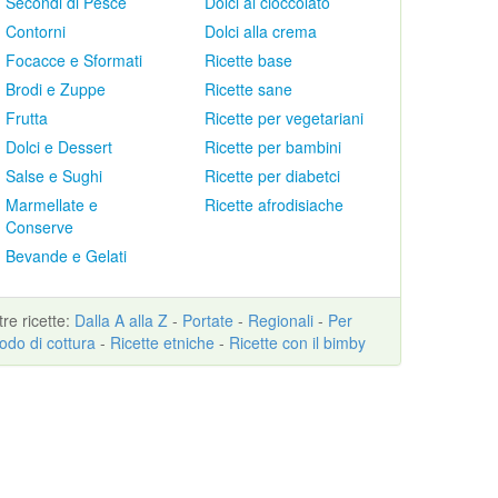
Secondi di Pesce
Dolci al cioccolato
Contorni
Dolci alla crema
Focacce e Sformati
Ricette base
Brodi e Zuppe
Ricette sane
Frutta
Ricette per vegetariani
Dolci e Dessert
Ricette per bambini
Salse e Sughi
Ricette per diabetci
Marmellate e
Ricette afrodisiache
Conserve
Bevande e Gelati
ltre
ricette
:
Dalla A alla Z
-
Portate
-
Regionali
-
Per
odo di cottura
-
Ricette etniche
-
Ricette con il bimby