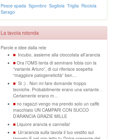
Pesce spada
Sgombro
Sogliola
Triglia
Ricciola
Sarago
La tavola rotonda
Parole e idee dalla rete
■
Incubo, assieme alla cioccolata all’arancia
■
Ora l’OMS tenta di seminare fobia con la
“variante Arturo”, di cui riferisce sospetta
“maggiore patogeneticità” ben…
■
Si :) . Non mi fare domande troppo
tecniche. Probabilmente erano una variante .
Certamente erano m…
■
no ragazzi vengo ma prendo solo un caffè
macchiato UN CAMPARI CON SUCCO
D’ARANCIA GRAZIE MILLE
■
Liquore arancia e cannella!
■
Un'arancia sulla tavola il tuo vestito sul
tappeto E nel mio letto tu Dolce presente del