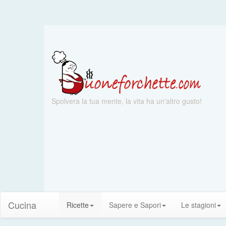
Spolvera la tua mente, la vita ha un'altro gusto!
Cucina
Ricette
Sapere e Sapori
Le stagioni