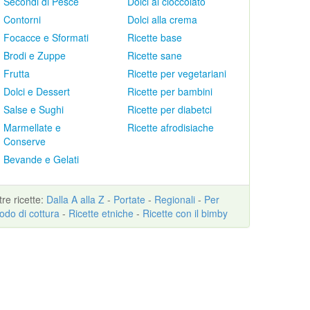
Secondi di Pesce
Dolci al cioccolato
Contorni
Dolci alla crema
Focacce e Sformati
Ricette base
Brodi e Zuppe
Ricette sane
Frutta
Ricette per vegetariani
Dolci e Dessert
Ricette per bambini
Salse e Sughi
Ricette per diabetci
Marmellate e
Ricette afrodisiache
Conserve
Bevande e Gelati
ltre
ricette
:
Dalla A alla Z
-
Portate
-
Regionali
-
Per
odo di cottura
-
Ricette etniche
-
Ricette con il bimby