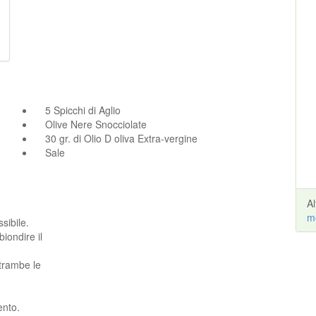
5 Spicchi di Aglio
Olive Nere Snocciolate
30 gr. di Olio D oliva Extra-vergine
Sale
A
m
ssibile.
biondire il
ntrambe le
ento.