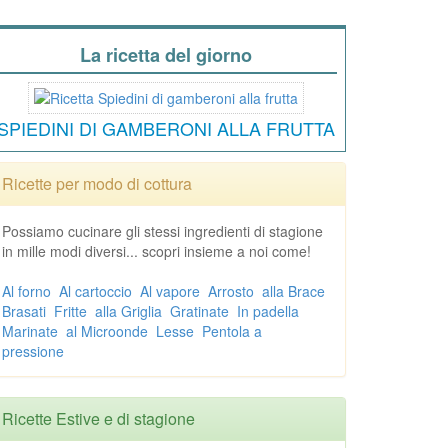
La ricetta del giorno
SPIEDINI DI GAMBERONI ALLA FRUTTA
Ricette per modo di cottura
Possiamo cucinare gli stessi ingredienti di stagione
in mille modi diversi... scopri insieme a noi come!
Al forno
Al cartoccio
Al vapore
Arrosto
alla Brace
Brasati
Fritte
alla Griglia
Gratinate
In padella
Marinate
al Microonde
Lesse
Pentola a
pressione
Ricette Estive e di stagione