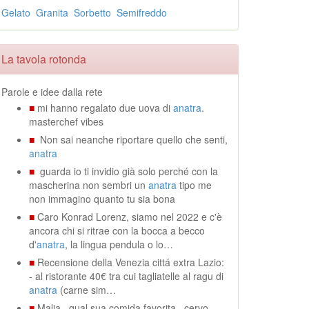
Gelato
Granita
Sorbetto
Semifreddo
La tavola rotonda
Parole e idee dalla rete
■
mi hanno regalato due uova di
anatra
.
masterchef vibes
■
Non sai neanche riportare quello che senti,
anatra
■
guarda io ti invidio già solo perché con la
mascherina non sembri un
anatra
tipo me
non immagino quanto tu sia bona
■
Caro Konrad Lorenz, siamo nel 2022 e c'è
ancora chi si ritrae con la bocca a becco
d'
anatra
, la lingua pendula o lo…
■
Recensione della Venezia cittá extra Lazio:
- al ristorante 40€ tra cui tagliatelle al ragu di
anatra
(carne sim…
■
Malia . qual sua comida favorita , cervo ,