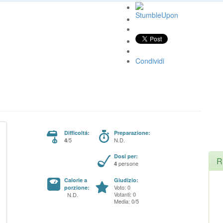
Condividi
Difficoltá:
Preparazione:
/5
N.D.
4
Dosi per:
R
persone
4
Calorie a
Giudizio:
Voto: 0
porzione:
Votanti: 0
N.D.
Media: 0/5