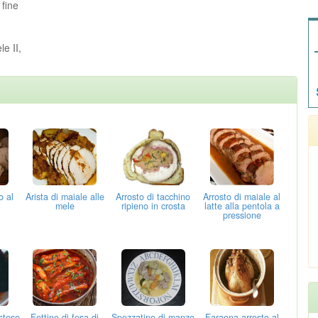
 fine
le II,
o al
Arista di maiale alle
Arrosto di tacchino
Arrosto di maiale al
mele
ripieno in crosta
latte alla pentola a
pressione
ustoso
Fettine di fesa di
Spezzatino di manzo
Faraona arrosto al