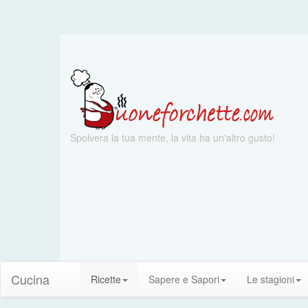
Spolvera la tua mente, la vita ha un'altro gusto!
Cucina
Ricette
Sapere e Sapori
Le stagioni