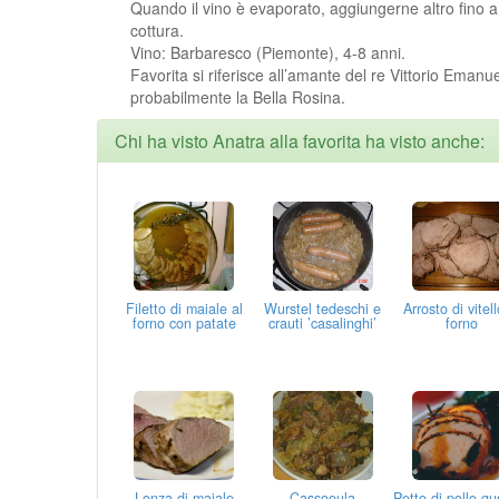
Quando il vino è evaporato, aggiungerne altro fino a
cottura.
Vino: Barbaresco (Piemonte), 4-8 anni.
Favorita si riferisce all’amante del re Vittorio Emanue
probabilmente la Bella Rosina.
Chi ha visto Anatra alla favorita ha visto anche:
Filetto di maiale al
Wurstel tedeschi e
Arrosto di vitell
forno con patate
crauti ’casalinghi’
forno
Lonza di maiale
Cassoeula
Petto di pollo g