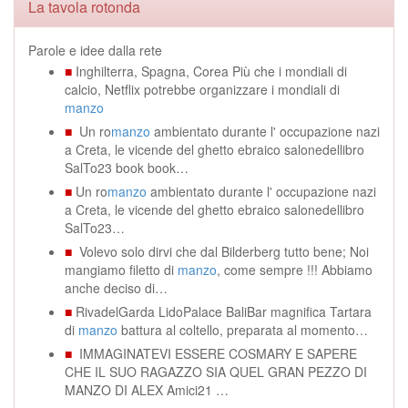
La tavola rotonda
Parole e idee dalla rete
■
Inghilterra, Spagna, Corea Più che i mondiali di
calcio, Netflix potrebbe organizzare i mondiali di
manzo
■
Un ro
manzo
ambientato durante l' occupazione nazi
a Creta, le vicende del ghetto ebraico salonedellibro
SalTo23 book book…
■
Un ro
manzo
ambientato durante l' occupazione nazi
a Creta, le vicende del ghetto ebraico salonedellibro
SalTo23…
■
Volevo solo dirvi che dal Bilderberg tutto bene; Noi
mangiamo filetto di
manzo
, come sempre !!! Abbiamo
anche deciso di…
■
RivadelGarda LidoPalace BaliBar magnifica Tartara
di
manzo
battura al coltello, preparata al momento…
■
IMMAGINATEVI ESSERE COSMARY E SAPERE
CHE IL SUO RAGAZZO SIA QUEL GRAN PEZZO DI
MANZO DI ALEX Amici21 …