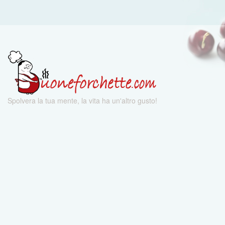
Spolvera la tua mente, la vita ha un'altro gusto!