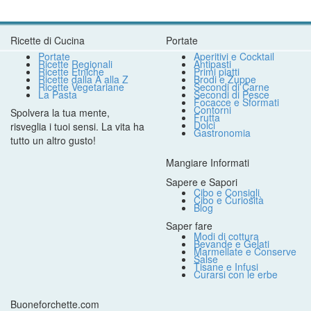
Ricette di Cucina
Portate
Portate
Aperitivi e Cocktail
Ricette Regionali
Antipasti
Ricette Etniche
Primi piatti
Ricette dalla A alla Z
Brodi e Zuppe
Ricette Vegetariane
Secondi di Carne
La Pasta
Secondi di Pesce
Focacce e Sformati
Contorni
Spolvera la tua mente,
Frutta
Dolci
risveglia i tuoi sensi. La vita ha
Gastronomia
tutto un altro gusto!
Mangiare Informati
Sapere e Sapori
Cibo e Consigli
Cibo e Curiosità
Blog
Saper fare
Modi di cottura
Bevande e Gelati
Marmellate e Conserve
Salse
Tisane e Infusi
Curarsi con le erbe
Buoneforchette.com