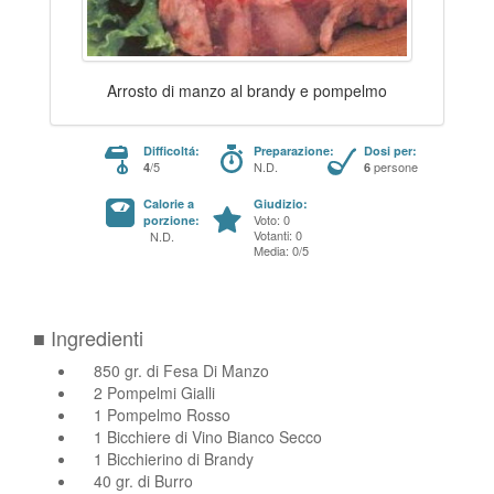
Arrosto di manzo al brandy e pompelmo
Difficoltá:
Preparazione:
Dosi per:
/5
N.D.
persone
4
6
Calorie a
Giudizio:
Voto: 0
porzione:
Votanti: 0
N.D.
Media: 0/5
■ Ingredienti
850 gr. di Fesa Di Manzo
2 Pompelmi Gialli
1 Pompelmo Rosso
1 Bicchiere di Vino Bianco Secco
1 Bicchierino di Brandy
40 gr. di Burro