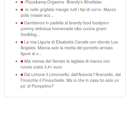
■
-Pizza&amp;Orgasms -Brandy's Afrodisiac
■
Io nelle grigliate mangio tutti i tipi di
carne
. Manzo
pollo maiale ecc...
■
Gamberoni in padella al brandy food foodporn
yummy delicious homemade cibo cucina gnam
foodblog…
■
La mia Liguria di Elisabetta Canalis con sfondo Los
Angeles. Manca solo la ricetta del porcetto arrosto
ligure al c…
■
Alla mensa del Senato la tagliata di manzo con
rucola costa 3,41 euro
■
Dal Limone il Limoncello, dall'Arancia l"Arancello, dal
Finocchio il Finocchiello. Ma io che in casa ho solo un
po' di Pompelmo?