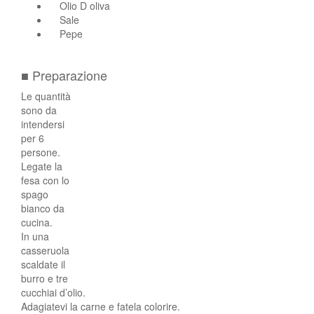
Olio D oliva
Sale
Pepe
■ Preparazione
Le quantità
sono da
intendersi
per 6
persone.
Legate la
fesa con lo
spago
bianco da
cucina.
In una
casseruola
scaldate il
burro e tre
cucchiai d’olio.
Adagiatevi la carne e fatela colorire.