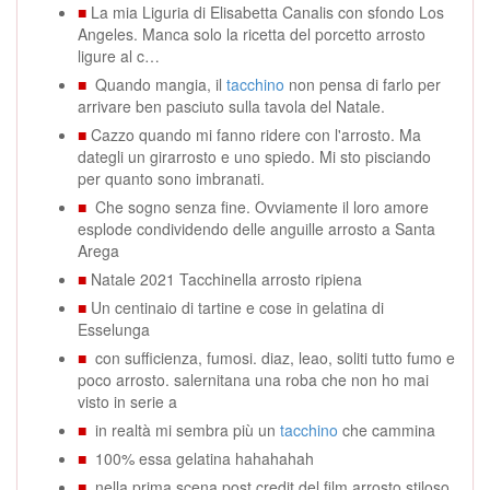
■
La mia Liguria di Elisabetta Canalis con sfondo Los
Angeles. Manca solo la ricetta del porcetto arrosto
ligure al c…
■
Quando mangia, il
tacchino
non pensa di farlo per
arrivare ben pasciuto sulla tavola del Natale.
■
Cazzo quando mi fanno ridere con l'arrosto. Ma
dategli un girarrosto e uno spiedo. Mi sto pisciando
per quanto sono imbranati.
■
Che sogno senza fine. Ovviamente il loro amore
esplode condividendo delle anguille arrosto a Santa
Arega
■
Natale 2021 Tacchinella arrosto ripiena
■
Un centinaio di tartine e cose in gelatina di
Esselunga
■
con sufficienza, fumosi. diaz, leao, soliti tutto fumo e
poco arrosto. salernitana una roba che non ho mai
visto in serie a
■
in realtà mi sembra più un
tacchino
che cammina
■
100% essa gelatina hahahahah
■
nella prima scena post credit del film arrosto stiloso