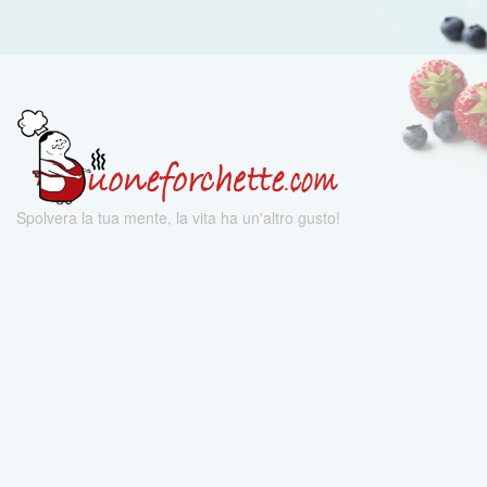
Spolvera la tua mente, la vita ha un'altro gusto!