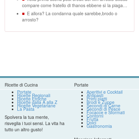
compare come fratello di thanos ebbene sì la piaga…
■
E allora? La condanna quale sarebbe,brodo o
arrosto?
Ricette di Cucina
Portate
Portate
Aperitivi e Cocktail
Ricette Regionali
Antipasti
Ricette Etniche
Primi piatti
Ricette dalla A alla Z
Brodi e Zuppe
Ricette Vegetariane
Secondi di Carne
La Pasta
Secondi di Pesce
Focacce e Sformati
Contorni
Spolvera la tua mente,
Frutta
Dolci
risveglia i tuoi sensi. La vita ha
Gastronomia
tutto un altro gusto!