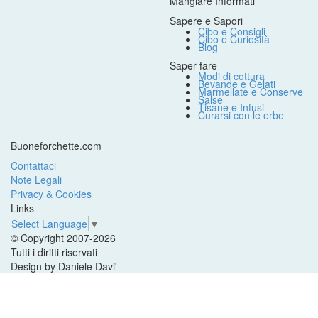
Mangiare Informati
Sapere e Sapori
Cibo e Consigli
Cibo e Curiosità
Blog
Saper fare
Modi di cottura
Bevande e Gelati
Marmellate e Conserve
Salse
Tisane e Infusi
Curarsi con le erbe
Buoneforchette.com
Contattaci
Note Legali
Privacy & Cookies
Links
Select Language
▼
© Copyright 2007-2026
Tutti i diritti riservati
Design by Daniele Davi'