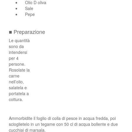
Olio D oliva
Sale
Pepe
■ Preparazione
Le quantità
sono da
intendersi
per 4
persone.
Rosolate la
carne
nell’olio,
salatela e
portatela a
cottura.
Ammorbidite il foglio di colla di pesce in acqua fredda, poi
scioglietelo in un tegame con 50 cl di acqua bollente e due
cucchiai di marsala.