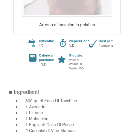
Arrosto di tacchino in gelatina
Difficoltá:
Preparazione:
Dosi per:
/5
N.D.
persone
4
4
Calorie a
Giudizio:
Voto: 0
porzione:
Votanti: 0
N.D.
Media: 0/5
■ Ingredienti
800 gr. di Fesa Di Tacchino
1 Avocado
1 Limone
1 Meloncino
1 Foglio di Colla Di Pesce
2 Cucchiai di Vino Marsala