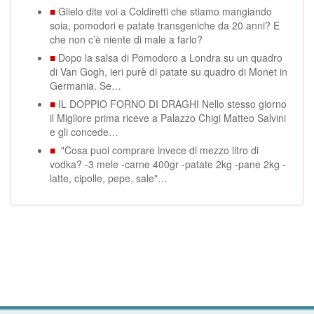
■
Glielo dite voi a Coldiretti che stiamo mangiando
soia, pomodori e patate transgeniche da 20 anni? E
che non c’è niente di male a farlo?
■
Dopo la salsa di Pomodoro a Londra su un quadro
di Van Gogh, ieri purè di patate su quadro di Monet in
Germania. Se…
■
IL DOPPIO FORNO DI DRAGHI Nello stesso giorno
il Migliore prima riceve a Palazzo Chigi Matteo Salvini
e gli concede…
■
"Cosa puoi comprare invece di mezzo litro di
vodka? -3 mele -carne 400gr -patate 2kg -pane 2kg -
latte, cipolle, pepe, sale"…