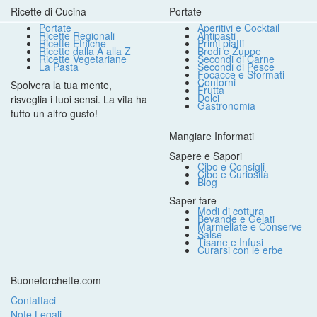
Ricette di Cucina
Portate
Portate
Aperitivi e Cocktail
Ricette Regionali
Antipasti
Ricette Etniche
Primi piatti
Ricette dalla A alla Z
Brodi e Zuppe
Ricette Vegetariane
Secondi di Carne
La Pasta
Secondi di Pesce
Focacce e Sformati
Contorni
Spolvera la tua mente,
Frutta
Dolci
risveglia i tuoi sensi. La vita ha
Gastronomia
tutto un altro gusto!
Mangiare Informati
Sapere e Sapori
Cibo e Consigli
Cibo e Curiosità
Blog
Saper fare
Modi di cottura
Bevande e Gelati
Marmellate e Conserve
Salse
Tisane e Infusi
Curarsi con le erbe
Buoneforchette.com
Contattaci
Note Legali