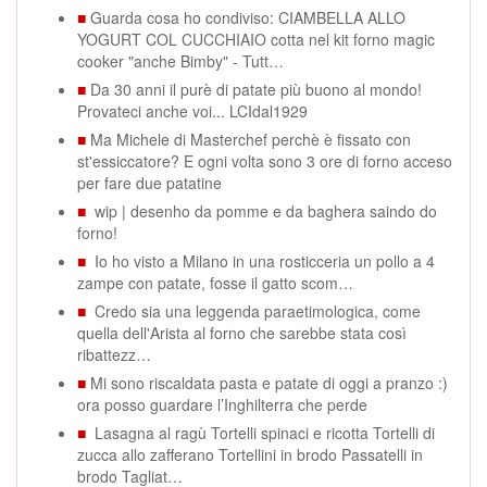
■
Guarda cosa ho condiviso: CIAMBELLA ALLO
YOGURT COL CUCCHIAIO cotta nel kit forno magic
cooker "anche Bimby" - Tutt…
■
Da 30 anni il purè di patate più buono al mondo!
Provateci anche voi... LCIdal1929
■
Ma Michele di Masterchef perchè è fissato con
st'essiccatore? E ogni volta sono 3 ore di forno acceso
per fare due patatine
■
wip | desenho da pomme e da baghera saindo do
forno!
■
Io ho visto a Milano in una rosticceria un pollo a 4
zampe con patate, fosse il gatto scom…
■
Credo sia una leggenda paraetimologica, come
quella dell'Arista al forno che sarebbe stata così
ribattezz…
■
Mi sono riscaldata pasta e patate di oggi a pranzo :)
ora posso guardare l’Inghilterra che perde
■
Lasagna al ragù Tortelli spinaci e ricotta Tortelli di
zucca allo zafferano Tortellini in brodo Passatelli in
brodo Tagliat…