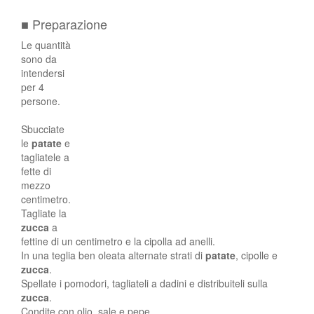
■ Preparazione
Le quantità
sono da
intendersi
per 4
persone.
Sbucciate
le
patate
e
tagliatele a
fette di
mezzo
centimetro.
Tagliate la
zucca
a
fettine di un centimetro e la cipolla ad anelli.
In una teglia ben oleata alternate strati di
patate
, cipolle e
zucca
.
Spellate i pomodori, tagliateli a dadini e distribuiteli sulla
zucca
.
Condite con olio, sale e pepe.