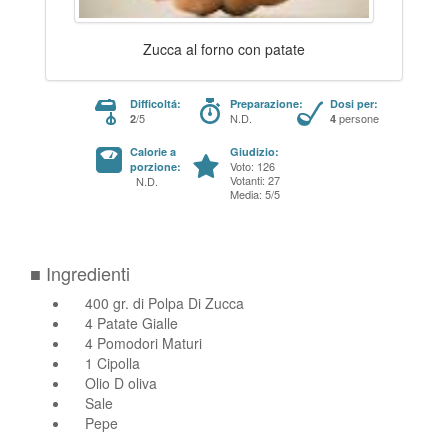
Zucca al forno con patate
Difficoltá:
Preparazione:
Dosi per:
/5
N.D.
persone
2
4
Calorie a
Giudizio:
Voto: 126
porzione:
Votanti: 27
N.D.
Media: 5/5
■ Ingredienti
400 gr. di Polpa Di Zucca
4 Patate Gialle
4 Pomodori Maturi
1 Cipolla
Olio D oliva
Sale
Pepe