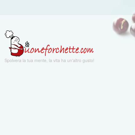
Spolvera la tua mente, la vita ha un'altro gusto!