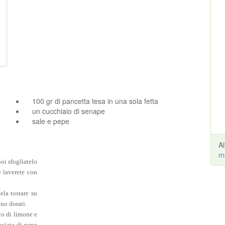
100 gr di pancetta tesa in una sola fetta
un cucchiaio di senape
sale e pepe
A
m
poi sfogliatelo
he laverete con
ela tostare su
no dorati.
co di limone e
nciata di pepe