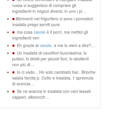
russa vi suggerisco di comprare gli
ingredienti in negozi diversi: in uno i pi…
■
Altrimenti nel frigorifero ci sono i pomodori
insalata prego serviti pure
■
ma cosa
cavolo
è il porri, ma mettici gli
ingredienti veri
■
Eh grazie al
cavolo
, a me lo vieni a dire?…
■
Un insalata di cavolfiori buonissima: lo
pulisci, lo dividi per piccoli fiori, lo sbollenti
non più di…
■
Io ci vado... Ho solo cambiato bar.. Brioche
salata farcita p. Cotto e insalata, 1 spremuta
di arancia…
■
Se ne avanza in insalata con ceci lessati
capperi, albicocch…