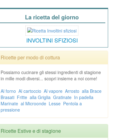
La ricetta del giorno
INVOLTINI SFIZIOSI
Ricette per modo di cottura
Possiamo cucinare gli stessi ingredienti di stagione
in mille modi diversi... scopri insieme a noi come!
Al forno
Al cartoccio
Al vapore
Arrosto
alla Brace
Brasati
Fritte
alla Griglia
Gratinate
In padella
Marinate
al Microonde
Lesse
Pentola a
pressione
Ricette Estive e di stagione