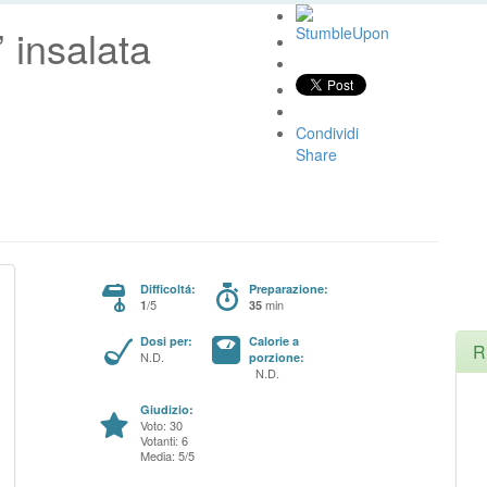
 insalata
Condividi
Share
Difficoltá:
Preparazione:
/5
min
1
35
Dosi per:
Calorie a
R
N.D.
porzione:
N.D.
Giudizio:
Voto: 30
Votanti: 6
Media: 5/5