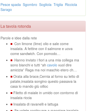
Pesce spada
Sgombro
Sogliola
Triglia
Ricciola
Sarago
La tavola rotonda
Parole e idee dalla rete
■
Con limone (lime) olio e sale come
insalata. A fettine con il salmone e uova
come sandwich. Con pomodo…
■
Hanno inviato i fiori a una mia collega ma
sono bianchi e tutti “ah
cavolo
vuol dire
amicizia” Raga ma noi maschio etero ch…
■
Orata alla brace,Cernia al forno su letto di
patate,insalata songino questo passava la
casa lo mando giù oilloc
■
Filetto di maiale in umido con contorno di
insalata riccia
■
Insalata di ravanelli e lattuga
■
Se volete continuare a mangiare insalata