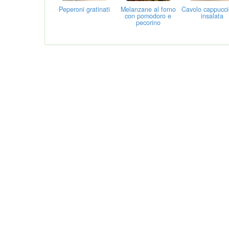
Peperoni gratinati
Melanzane al forno
Cavolo cappuccio
con pomodoro e
insalata
pecorino