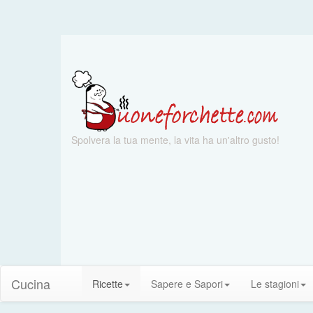
Spolvera la tua mente, la vita ha un'altro gusto!
Cucina
Ricette
Sapere e Sapori
Le stagioni