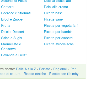
Secondi di Pesce
Dolci al cioccolato
Contorni
Dolci alla crema
Focacce e Sformati
Ricette base
Brodi e Zuppe
Ricette sane
Frutta
Ricette per vegetariani
Dolci e Dessert
Ricette per bambini
Salse e Sughi
Ricette per diabetci
Marmellate e
Ricette afrodisiache
Conserve
Bevande e Gelati
ltre
ricette
:
Dalla A alla Z
-
Portate
-
Regionali
-
Per
odo di cottura
-
Ricette etniche
-
Ricette con il bimby