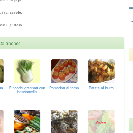
so) sul
cavolo
,
assai gustoso
sto anche:
in
Finocchi gratinati con
Pomodori al forno
Patate al burro
besciamella