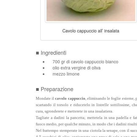
Cavolo cappuccio all’ insalata
■ Ingredienti
700 gr di cavolo cappuccio bianco
olio extra vergine di oliva
mezzo limone
■ Preparazione
Mondate il
cavolo
cappuccio
, eliminando le foglie esterne, 
scartando il torsolo e riducetelo in listrelle sottilissime, c
cura, sgronderete e metterete in una insalatiera.
Tagliate a dadini la pancetta; mettetela in una padella e fat
fuoco medio, per qualche minuto, in modo che i dadini risulti
Nel frattempo stemperate in una ciotola la senape, con il suc
4-5 cucchiai di olio: aggiungete una presa di sale e una ma