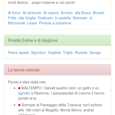
modi diversi... scopri insieme a noi come!
Al forno
Al cartoccio
Al vapore
Arrosto
alla Brace
Brasati
Fritte
alla Griglia
Gratinate
In padella
Marinate
al
Microonde
Lesse
Pentola a pressione
Ricette Estive e di stagione
Pesce spada
Sgombro
Sogliola
Triglia
Ricciola
Sarago
La tavola rotonda
Parole e idee dalla rete
■
MALTEMPO | Salvati quattro cani, un gatto e un
agnello
a Ravenna. I paracadutisti di Livorno li hanno
portati al si…
■
Scempio al Paesaggio della Toscana: torri eoliche
alte 180 metri al Mugello. Monia Monni, andrai
all’Inferno!…