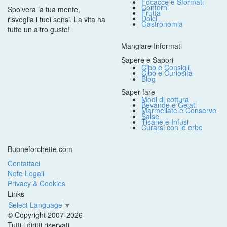
Focacce e Sformati
Contorni
Spolvera la tua mente,
Frutta
Dolci
risveglia i tuoi sensi. La vita ha
Gastronomia
tutto un altro gusto!
Mangiare Informati
Sapere e Sapori
Cibo e Consigli
Cibo e Curiosità
Blog
Saper fare
Modi di cottura
Bevande e Gelati
Marmellate e Conserve
Salse
Tisane e Infusi
Curarsi con le erbe
Buoneforchette.com
Contattaci
Note Legali
Privacy & Cookies
Links
Select Language
▼
© Copyright 2007-2026
Tutti i diritti riservati