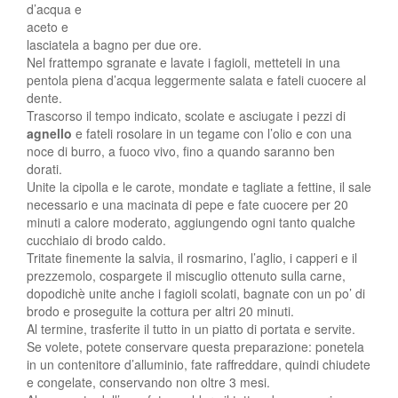
d’acqua e
aceto e
lasciatela a bagno per due ore.
Nel frattempo sgranate e lavate i fagioli, metteteli in una
pentola piena d’acqua leggermente salata e fateli cuocere al
dente.
Trascorso il tempo indicato, scolate e asciugate i pezzi di
agnello
e fateli rosolare in un tegame con l’olio e con una
noce di burro, a fuoco vivo, fino a quando saranno ben
dorati.
Unite la cipolla e le carote, mondate e tagliate a fettine, il sale
necessario e una macinata di pepe e fate cuocere per 20
minuti a calore moderato, aggiungendo ogni tanto qualche
cucchiaio di brodo caldo.
Tritate finemente la salvia, il rosmarino, l’aglio, i capperi e il
prezzemolo, cospargete il miscuglio ottenuto sulla carne,
dopodichè unite anche i fagioli scolati, bagnate con un po’ di
brodo e proseguite la cottura per altri 20 minuti.
Al termine, trasferite il tutto in un piatto di portata e servite.
Se volete, potete conservare questa preparazione: ponetela
in un contenitore d’alluminio, fate raffreddare, quindi chiudete
e congelate, conservando non oltre 3 mesi.