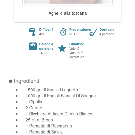
Agnello alla toscana
Difficoltá:
Preparazione:
Dosi per:
/5
N.D.
persone
4
4
Calorie a
Giudizio:
Voto: 0
porzione:
Votanti: 0
N.D.
Media: 0/5
■ Ingredienti
1500 gr. di Spalla D agnello
1000 gr. di Fagioli Bianchi Di Spagna
1 Cipolla
2 Carote
1 Bicchiere di Aceto Di Vino Bianco
25 cl. di Brodo
1 Rametto di Rosmarino
1 Rametto di Salvia