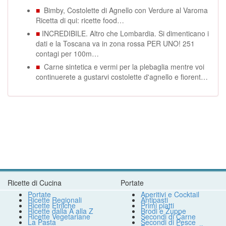
■
Bimby, Costolette di Agnello con Verdure al Varoma
Ricetta di qui: ricette food…
■
INCREDIBILE. Altro che Lombardia. Si dimenticano i
dati e la Toscana va in zona rossa PER UNO! 251
contagi per 100m…
■
Carne sintetica e vermi per la plebaglia mentre voi
continuerete a gustarvi costolette d'agnello e fiorent…
Ricette di Cucina
Portate
Portate
Aperitivi e Cocktail
Ricette Regionali
Antipasti
Ricette Etniche
Primi piatti
Ricette dalla A alla Z
Brodi e Zuppe
Ricette Vegetariane
Secondi di Carne
La Pasta
Secondi di Pesce