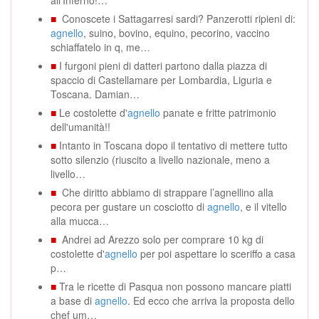
■
Conoscete i Sattagarresi sardi? Panzerotti ripieni di:
agnello
, suino, bovino, equino, pecorino, vaccino
schiaffatelo in q, me…
■
I furgoni pieni di datteri partono dalla piazza di
spaccio di Castellamare per Lombardia, Liguria e
Toscana. Damian…
■
Le costolette d'
agnello
panate e fritte patrimonio
dell'umanità!!
■
Intanto in Toscana dopo il tentativo di mettere tutto
sotto silenzio (riuscito a livello nazionale, meno a
livello…
■
Che diritto abbiamo di strappare l’agnellino alla
pecora per gustare un cosciotto di
agnello
, e il vitello
alla mucca…
■
Andrei ad Arezzo solo per comprare 10 kg di
costolette d'
agnello
per poi aspettare lo sceriffo a casa
p…
■
Tra le ricette di Pasqua non possono mancare piatti
a base di
agnello
. Ed ecco che arriva la proposta dello
chef um…