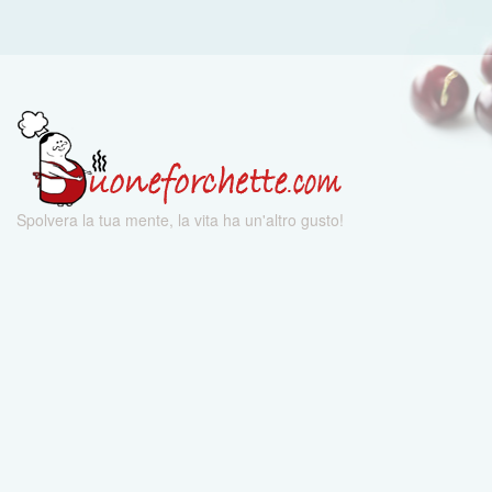
Spolvera la tua mente, la vita ha un'altro gusto!