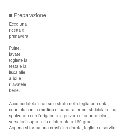
■ Preparazione
Ecco una
ricetta di
primavera:
Pulite,
lavate,
togliete la
testa e la
lisca alle
alici
e
rilavatele
bene.
Accomodatele in un solo strato nella teglia ben unta;
copritele con la
mollica
di pane raffermo, sbriciolata fine,
spolverate con l’origano e la polvere di peperoncino,
versateci sopra l’olio e infornate a 160 gradi.
Appena si forma una crosticina dorata, togliete e servite.