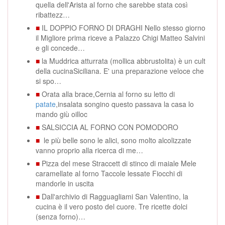
quella dell'Arista al forno che sarebbe stata così
ribattezz…
■
IL DOPPIO FORNO DI DRAGHI Nello stesso giorno
il Migliore prima riceve a Palazzo Chigi Matteo Salvini
e gli concede…
■
la Muddrica atturrata (mollica abbrustolita) è un cult
della cucinaSiciliana. E' una preparazione veloce che
si spo…
■
Orata alla brace,Cernia al forno su letto di
patate
,insalata songino questo passava la casa lo
mando giù oilloc
■
SALSICCIA AL FORNO CON POMODORO
■
le più belle sono le alici, sono molto alcolizzate
vanno proprio alla ricerca di me…
■
Pizza del mese Straccett di stinco di maiale Mele
caramellate al forno Taccole lessate Fiocchi di
mandorle in uscita
■
Dall'archivio di Ragguagliami San Valentino, la
cucina è il vero posto del cuore. Tre ricette dolci
(senza forno)…