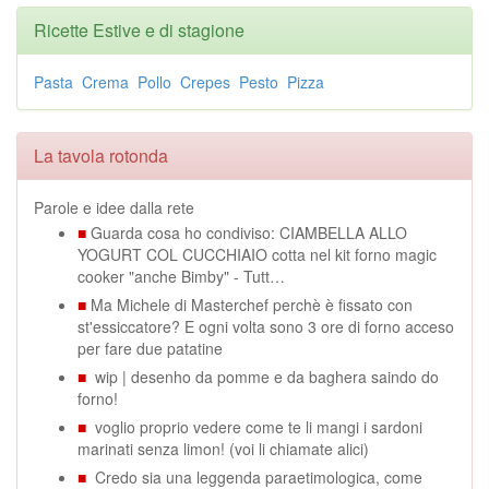
Ricette Estive e di stagione
Pasta
Crema
Pollo
Crepes
Pesto
Pizza
La tavola rotonda
Parole e idee dalla rete
■
Guarda cosa ho condiviso: CIAMBELLA ALLO
YOGURT COL CUCCHIAIO cotta nel kit forno magic
cooker "anche Bimby" - Tutt…
■
Ma Michele di Masterchef perchè è fissato con
st'essiccatore? E ogni volta sono 3 ore di forno acceso
per fare due patatine
■
wip | desenho da pomme e da baghera saindo do
forno!
■
voglio proprio vedere come te li mangi i sardoni
marinati senza limon! (voi li chiamate alici)
■
Credo sia una leggenda paraetimologica, come