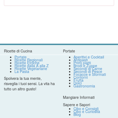
Ricette di Cucina
Portate
Portate
Aperitivi e Cocktail
Ricette Regionali
Antipasti
Ricette Etniche
Primi piatti
Ricette dalla A alla Z
Brodi e Zuppe
Ricette Vegetariane
Secondi di Carne
La Pasta
Secondi di Pesce
Focacce e Sformati
Contorni
Spolvera la tua mente,
Frutta
Dolci
risveglia i tuoi sensi. La vita ha
Gastronomia
tutto un altro gusto!
Mangiare Informati
Sapere e Sapori
Cibo e Consigli
Cibo e Curiosità
Blog