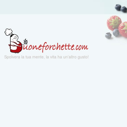
Spolvera la tua mente, la vita ha un'altro gusto!