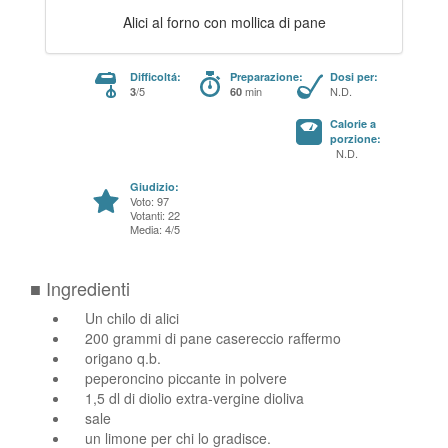
Alici al forno con mollica di pane
Difficoltá:
Preparazione:
Dosi per:
/5
min
N.D.
3
60
Calorie a
porzione:
N.D.
Giudizio:
Voto: 97
Votanti: 22
Media: 4/5
■ Ingredienti
Un chilo di alici
200 grammi di pane casereccio raffermo
origano q.b.
peperoncino piccante in polvere
1,5 dl di diolio extra-vergine dioliva
sale
un limone per chi lo gradisce.