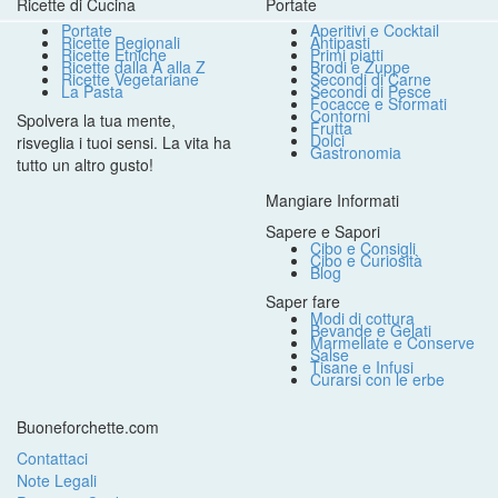
Ricette di Cucina
Portate
Portate
Aperitivi e Cocktail
Ricette Regionali
Antipasti
Ricette Etniche
Primi piatti
Ricette dalla A alla Z
Brodi e Zuppe
Ricette Vegetariane
Secondi di Carne
La Pasta
Secondi di Pesce
Focacce e Sformati
Contorni
Spolvera la tua mente,
Frutta
Dolci
risveglia i tuoi sensi. La vita ha
Gastronomia
tutto un altro gusto!
Mangiare Informati
Sapere e Sapori
Cibo e Consigli
Cibo e Curiosità
Blog
Saper fare
Modi di cottura
Bevande e Gelati
Marmellate e Conserve
Salse
Tisane e Infusi
Curarsi con le erbe
Buoneforchette.com
Contattaci
Note Legali