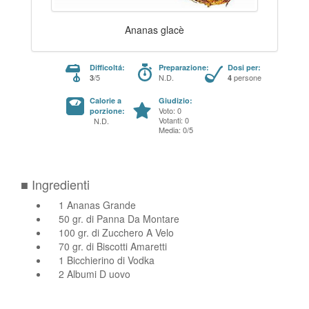
Ananas glacè
Difficoltá:
Preparazione:
Dosi per:
/5
N.D.
persone
3
4
Calorie a
Giudizio:
Voto: 0
porzione:
Votanti: 0
N.D.
Media: 0/5
■ Ingredienti
1 Ananas Grande
50 gr. di Panna Da Montare
100 gr. di Zucchero A Velo
70 gr. di Biscotti Amaretti
1 Bicchierino di Vodka
2 Albumi D uovo