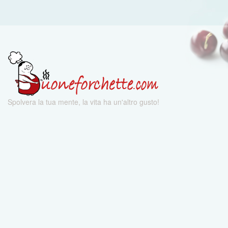
Spolvera la tua mente, la vita ha un'altro gusto!