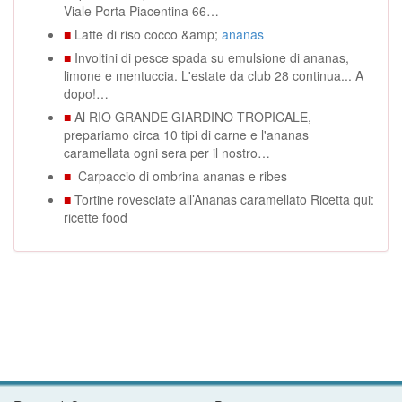
Viale Porta Piacentina 66…
■
Latte di riso cocco &amp;
ananas
■
Involtini di pesce spada su emulsione di ananas,
limone e mentuccia. L'estate da club 28 continua... A
dopo!…
■
Al RIO GRANDE GIARDINO TROPICALE,
prepariamo circa 10 tipi di carne e l'ananas
caramellata ogni sera per il nostro…
■
Carpaccio di ombrina ananas e ribes
■
Tortine rovesciate all’Ananas caramellato Ricetta qui:
ricette food