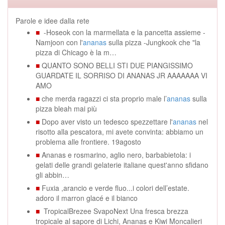
Parole e idee dalla rete
■
-Hoseok con la marmellata e la pancetta assieme -
Namjoon con l'
ananas
sulla pizza -Jungkook che "la
pizza di Chicago è la m…
■
QUANTO SONO BELLI STI DUE PIANGISSIMO
GUARDATE IL SORRISO DI ANANAS JR AAAAAAA VI
AMO
■
che merda ragazzi ci sta proprio male l’
ananas
sulla
pizza bleah mai più
■
Dopo aver visto un tedesco spezzettare l'
ananas
nel
risotto alla pescatora, mi avete convinta: abbiamo un
problema alle frontiere. 19agosto
■
Ananas e rosmarino, aglio nero, barbabietola: i
gelati delle grandi gelaterie italiane quest'anno sfidano
gli abbin…
■
Fuxia ,arancio e verde fluo...i colori dell’estate.
adoro il marron glacé e il bianco
■
TropicalBrezee SvapoNext Una fresca brezza
tropicale al sapore di Lichi, Ananas e Kiwi Moncalieri