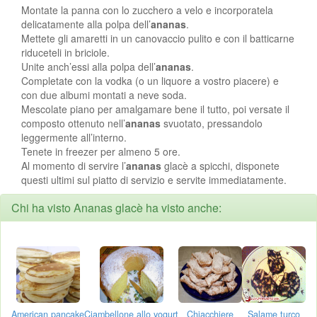
Montate la panna con lo zucchero a velo e incorporatela
delicatamente alla polpa dell’
ananas
.
Mettete gli amaretti in un canovaccio pulito e con il batticarne
riduceteli in briciole.
Unite anch’essi alla polpa dell’
ananas
.
Completate con la vodka (o un liquore a vostro piacere) e
con due albumi montati a neve soda.
Mescolate piano per amalgamare bene il tutto, poi versate il
composto ottenuto nell’
ananas
svuotato, pressandolo
leggermente all’interno.
Tenete in freezer per almeno 5 ore.
Al momento di servire l’
ananas
glacè a spicchi, disponete
questi ultimi sul piatto di servizio e servite immediatamente.
Chi ha visto Ananas glacè ha visto anche:
American pancake
Ciambellone allo yogurt
Chiacchiere
Salame turco