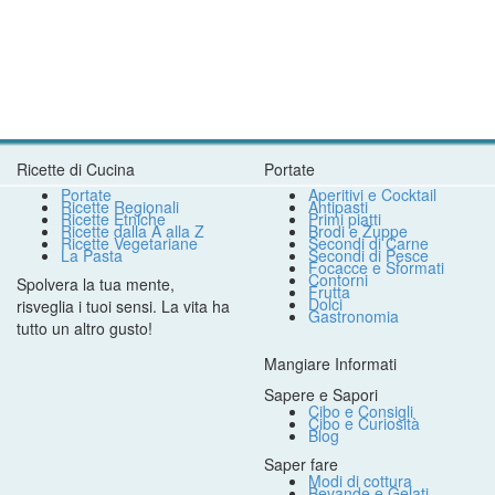
Ricette di Cucina
Portate
Portate
Aperitivi e Cocktail
Ricette Regionali
Antipasti
Ricette Etniche
Primi piatti
Ricette dalla A alla Z
Brodi e Zuppe
Ricette Vegetariane
Secondi di Carne
La Pasta
Secondi di Pesce
Focacce e Sformati
Contorni
Spolvera la tua mente,
Frutta
Dolci
risveglia i tuoi sensi. La vita ha
Gastronomia
tutto un altro gusto!
Mangiare Informati
Sapere e Sapori
Cibo e Consigli
Cibo e Curiosità
Blog
Saper fare
Modi di cottura
Bevande e Gelati