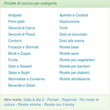
Ricette di cucina per categoria
Antipasti
Aperitivi e Cocktail
Primi piatti
Gastronomia
Secondi di Carne
Torte
Secondi di Pesce
Dolci al cioccolato
Contorni
Dolci alla crema
Focacce e Sformati
Ricette base
Brodi e Zuppe
Ricette sane
Frutta
Ricette per vegetariani
Dolci e Dessert
Ricette per bambini
Salse e Sughi
Ricette per diabetci
Marmellate e Conserve
Ricette afrodisiache
Bevande e Gelati
Altre
ricette
:
Dalla A alla Z
-
Portate
-
Regionali
-
Per modo di
cottura
-
Ricette etniche
-
Ricette con il bimby