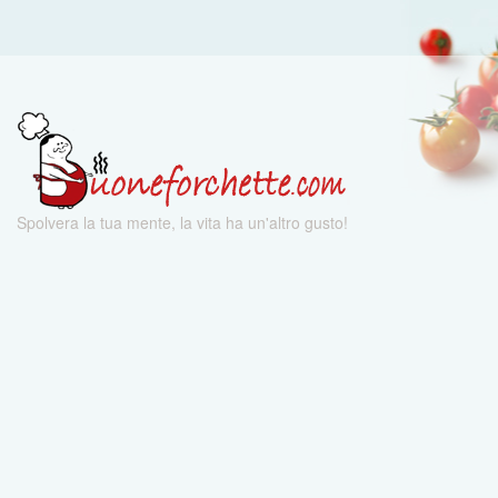
Spolvera la tua mente, la vita ha un'altro gusto!