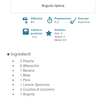
Anguria ripiena
Difficoltá:
Preparazione:
Dosi per:
/5
N.D.
persone
3
4
Calorie a
Giudizio:
Voto: 0
porzione:
Votanti: 0
N.D.
Media: 0/5
■ Ingredienti
2 Pesche
6 Albicocche
1 Banana
1 Mela
1 Pera
1 Limone Spremuto
3 Cucchiai di Zucchero
1 Anguria