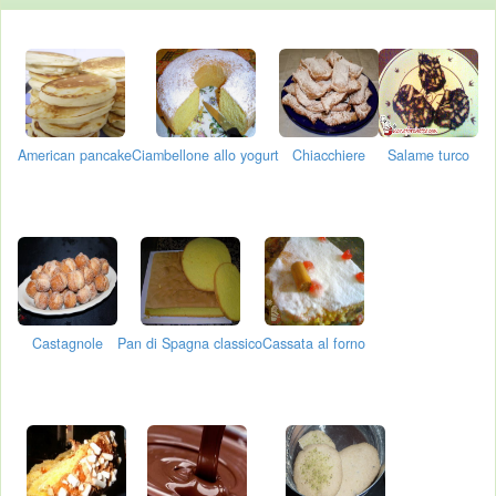
American pancake
Ciambellone allo yogurt
Chiacchiere
Salame turco
Castagnole
Pan di Spagna classico
Cassata al forno