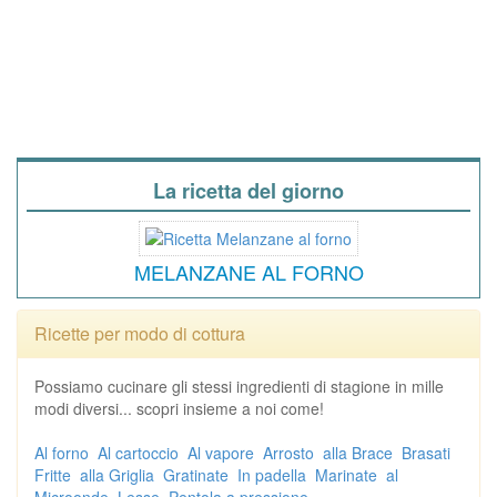
La ricetta del giorno
MELANZANE AL FORNO
Ricette per modo di cottura
Possiamo cucinare gli stessi ingredienti di stagione in mille
modi diversi... scopri insieme a noi come!
Al forno
Al cartoccio
Al vapore
Arrosto
alla Brace
Brasati
Fritte
alla Griglia
Gratinate
In padella
Marinate
al
Microonde
Lesse
Pentola a pressione