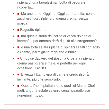
ripiena di una buonissima ricotta di pecora e
ricoperta…
■
Ma anche no. Oggi no. Oggi bomba fritta, con lo
zucchero fuori, ripiena di crema crema, senza
marga…
■
Baguette ripiena
■
ma questa storia del corno di vacca ripiena di
letame? Il parlamento darà dignità alla stregoneria?
■
è una torta salata ripiena di spinaci saltati con aglio
e ( tanto) parmigiano reggiano e burro
■
Un dolce davvero delizioso, la Crostata ripiena di
crema pasticcera e mele, è perfetta per ogni
occasione. Faciliss…
■
E verza fritta ripiena di carne e credo riso. È
invitante, più che sembrarlo.
■
Questa l’ho impiattata io...e quelli di MasterChef
muti.
anguria
estate salenro cena nuzzodibiase
nuneriuni https:/…