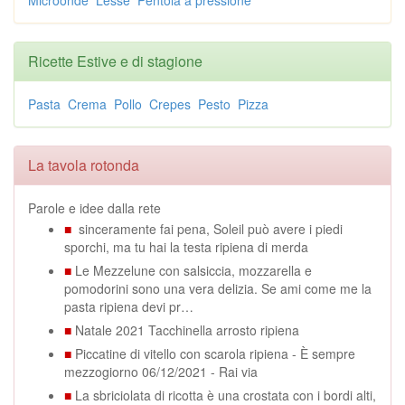
Ricette Estive e di stagione
Pasta
Crema
Pollo
Crepes
Pesto
Pizza
La tavola rotonda
Parole e idee dalla rete
■
sinceramente fai pena, Soleil può avere i piedi
sporchi, ma tu hai la testa ripiena di merda
■
Le Mezzelune con salsiccia, mozzarella e
pomodorini sono una vera delizia. Se ami come me la
pasta ripiena devi pr…
■
Natale 2021 Tacchinella arrosto ripiena
■
Piccatine di vitello con scarola ripiena - È sempre
mezzogiorno 06/12/2021 - Rai via
■
La sbriciolata di ricotta è una crostata con i bordi alti,