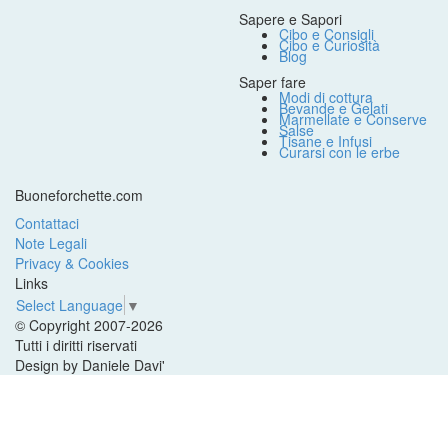
Sapere e Sapori
Cibo e Consigli
Cibo e Curiosità
Blog
Saper fare
Modi di cottura
Bevande e Gelati
Marmellate e Conserve
Salse
Tisane e Infusi
Curarsi con le erbe
Buoneforchette.com
Contattaci
Note Legali
Privacy & Cookies
Links
Select Language
▼
© Copyright 2007-2026
Tutti i diritti riservati
Design by Daniele Davi'