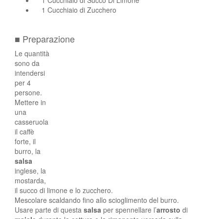
1 Cucchiaio di Succo Di Limone
1 Cucchiaio di Zucchero
■ Preparazione
Le quantità
sono da
intendersi
per 4
persone.
Mettere in
una
casseruola
il caffè
forte, il
burro, la
salsa
inglese, la
mostarda,
il succo di limone e lo zucchero.
Mescolare scaldando fino allo scioglimento del burro.
Usare parte di questa
salsa
per spennellare l’
arrosto
di