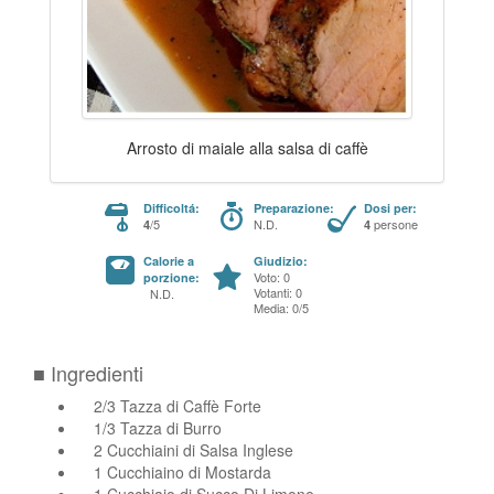
Arrosto di maiale alla salsa di caffè
Difficoltá:
Preparazione:
Dosi per:
/5
N.D.
persone
4
4
Calorie a
Giudizio:
Voto: 0
porzione:
Votanti: 0
N.D.
Media: 0/5
■ Ingredienti
2/3 Tazza di Caffè Forte
1/3 Tazza di Burro
2 Cucchiaini di Salsa Inglese
1 Cucchiaino di Mostarda