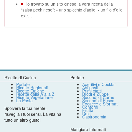
■
Ho trovato su un sito cinese la vera ricetta della
“salsa pechinese”: - uno spicchio d’aglio; - un filo d’olio
extr…
Ricette di Cucina
Portate
Portate
Aperitivi e Cocktail
Ricette Regionali
Antipasti
Ricette Etniche
Primi piatti
Ricette dalla A alla Z
Brodi e Zuppe
Ricette Vegetariane
Secondi di Carne
La Pasta
Secondi di Pesce
Focacce e Sformati
Contorni
Spolvera la tua mente,
Frutta
Dolci
risveglia i tuoi sensi. La vita ha
Gastronomia
tutto un altro gusto!
Mangiare Informati