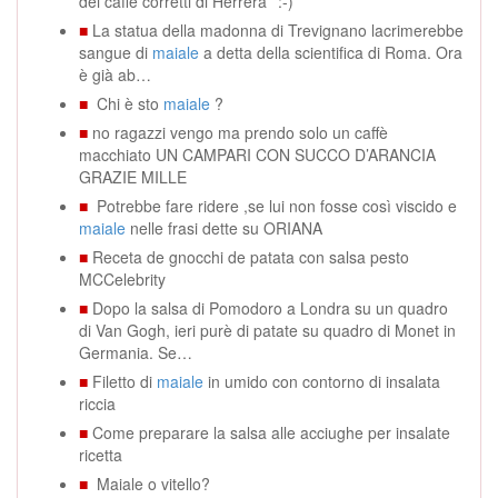
dei caffè corretti di Herrera'' :-)
■
La statua della madonna di Trevignano lacrimerebbe
sangue di
maiale
a detta della scientifica di Roma. Ora
è già ab…
■
Chi è sto
maiale
?
■
no ragazzi vengo ma prendo solo un caffè
macchiato UN CAMPARI CON SUCCO D’ARANCIA
GRAZIE MILLE
■
Potrebbe fare ridere ,se lui non fosse così viscido e
maiale
nelle frasi dette su ORIANA
■
Receta de gnocchi de patata con salsa pesto
MCCelebrity
■
Dopo la salsa di Pomodoro a Londra su un quadro
di Van Gogh, ieri purè di patate su quadro di Monet in
Germania. Se…
■
Filetto di
maiale
in umido con contorno di insalata
riccia
■
Come preparare la salsa alle acciughe per insalate
ricetta
■
Maiale o vitello?