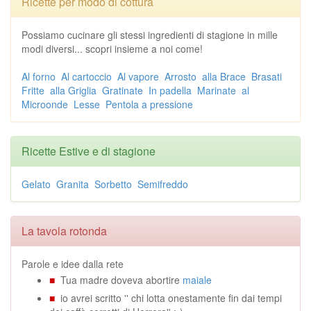
Ricette per modo di cottura
Possiamo cucinare gli stessi ingredienti di stagione in mille
modi diversi... scopri insieme a noi come!
Al forno
Al cartoccio
Al vapore
Arrosto
alla Brace
Brasati
Fritte
alla Griglia
Gratinate
In padella
Marinate
al
Microonde
Lesse
Pentola a pressione
Ricette Estive e di stagione
Gelato
Granita
Sorbetto
Semifreddo
La tavola rotonda
Parole e idee dalla rete
■
Tua madre doveva abortire
maiale
■
io avrei scritto '' chi lotta onestamente fin dai tempi