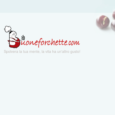
Spolvera la tua mente, la vita ha un'altro gusto!