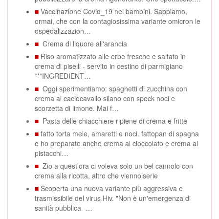
■
Vaccinazione Covid_19 nei bambini. Sappiamo,
ormai, che con la contagiosissima variante omicron le
ospedalizzazion…
■
Crema di liquore all'arancia
■
Riso aromatizzato alle erbe fresche e saltato in
crema di piselli - servito in cestino di parmigiano
***INGREDIENT…
■
Oggi sperimentiamo: spaghetti di zucchina con
crema al caciocavallo silano con speck noci e
scorzetta di limone. Mai f…
■
Pasta delle chiacchiere ripiene di crema e fritte
■
fatto torta mele, amaretti e noci. fattopan di spagna
e ho preparato anche crema al cioccolato e crema al
pistacchi…
■
Zio a quest’ora ci voleva solo un bel cannolo con
crema alla ricotta, altro che viennoiserie
■
Scoperta una nuova variante più aggressiva e
trasmissibile del virus Hiv. "Non è un'emergenza di
sanità pubblica -…