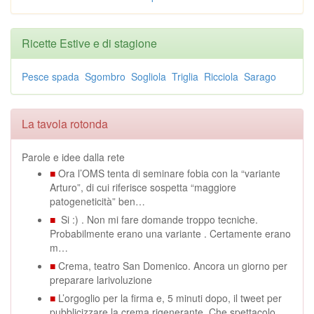
Ricette Estive e di stagione
Pesce spada
Sgombro
Sogliola
Triglia
Ricciola
Sarago
La tavola rotonda
Parole e idee dalla rete
■
Ora l’OMS tenta di seminare fobia con la “variante
Arturo”, di cui riferisce sospetta “maggiore
patogeneticità” ben…
■
Si :) . Non mi fare domande troppo tecniche.
Probabilmente erano una variante . Certamente erano
m…
■
Crema, teatro San Domenico. Ancora un giorno per
preparare larivoluzione
■
L’orgoglio per la firma e, 5 minuti dopo, il tweet per
pubblicizzare la crema rigenerante. Che spettacolo.…