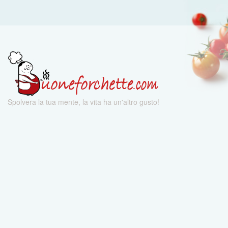
Spolvera la tua mente, la vita ha un'altro gusto!