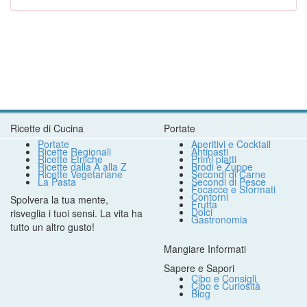
Ricette di Cucina
Portate
Portate
Aperitivi e Cocktail
Ricette Regionali
Antipasti
Ricette Etniche
Primi piatti
Ricette dalla A alla Z
Brodi e Zuppe
Ricette Vegetariane
Secondi di Carne
La Pasta
Secondi di Pesce
Focacce e Sformati
Contorni
Spolvera la tua mente,
Frutta
Dolci
risveglia i tuoi sensi. La vita ha
Gastronomia
tutto un altro gusto!
Mangiare Informati
Sapere e Sapori
Cibo e Consigli
Cibo e Curiosità
Blog