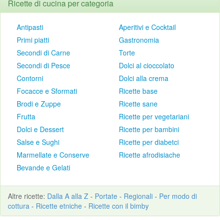
Ricette di cucina per categoria
Antipasti
Aperitivi e Cocktail
Primi piatti
Gastronomia
Secondi di Carne
Torte
Secondi di Pesce
Dolci al cioccolato
Contorni
Dolci alla crema
Focacce e Sformati
Ricette base
Brodi e Zuppe
Ricette sane
Frutta
Ricette per vegetariani
Dolci e Dessert
Ricette per bambini
Salse e Sughi
Ricette per diabetci
Marmellate e Conserve
Ricette afrodisiache
Bevande e Gelati
Altre
ricette
:
Dalla A alla Z
-
Portate
-
Regionali
-
Per modo di
cottura
-
Ricette etniche
-
Ricette con il bimby