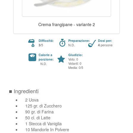
Crema frangipane - variante 2
Difficoltá:
Preparazione:
Dosi per:
/5
N.D.
persone
3
4
Calorie a
Giudizio:
Voto: 0
porzione:
Votanti: 0
N.D.
Media: 0/5
■ Ingredienti
2 Uova
125 gr. di Zucchero
90 gr. di Farina
50 cl. di Latte
1 Stecca di Vaniglia
10 Mandorle In Polvere