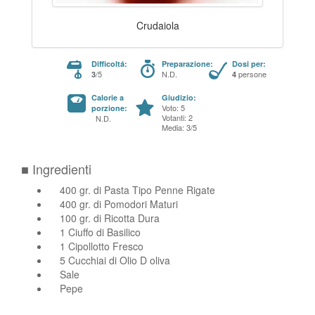
Crudaiola
Difficoltá:
Preparazione:
Dosi per:
/5
N.D.
persone
3
4
Calorie a
Giudizio:
Voto: 5
porzione:
Votanti: 2
N.D.
Media: 3/5
■ Ingredienti
400 gr. di Pasta Tipo Penne Rigate
400 gr. di Pomodori Maturi
100 gr. di Ricotta Dura
1 Ciuffo di Basilico
1 Cipollotto Fresco
5 Cucchiai di Olio D oliva
Sale
Pepe