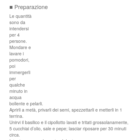
■ Preparazione
Le quantità
sono da
intendersi
per 4
persone.
Mondare e
lavare i
pomodori,
poi
immergerli
per
qualche
minuto in
acqua
bollente e pelarli.
Aprirli a metà, privarli dei semi, spezzettarli e metterli in 1
terrina.
Unirvi il basilico e il cipollotto lavati e tritati grossolanamente,
5 cucchiai d’olio, sale e pepe; lasciar riposare per 30 minuti
circa.