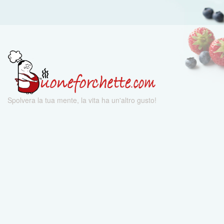
Spolvera la tua mente, la vita ha un'altro gusto!