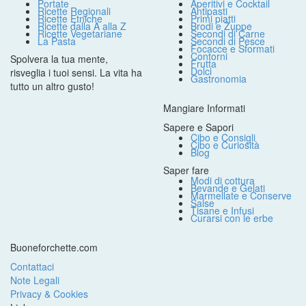
Portate
Aperitivi e Cocktail
Ricette Regionali
Antipasti
Ricette Etniche
Primi piatti
Ricette dalla A alla Z
Brodi e Zuppe
Ricette Vegetariane
Secondi di Carne
La Pasta
Secondi di Pesce
Focacce e Sformati
Contorni
Spolvera la tua mente,
Frutta
Dolci
risveglia i tuoi sensi. La vita ha
Gastronomia
tutto un altro gusto!
Mangiare Informati
Sapere e Sapori
Cibo e Consigli
Cibo e Curiosità
Blog
Saper fare
Modi di cottura
Bevande e Gelati
Marmellate e Conserve
Salse
Tisane e Infusi
Curarsi con le erbe
Buoneforchette.com
Contattaci
Note Legali
Privacy & Cookies