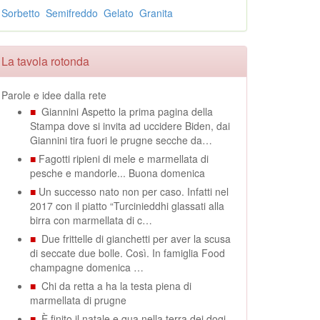
Sorbetto
Semifreddo
Gelato
Granita
La tavola rotonda
Parole e idee dalla rete
■
Giannini Aspetto la prima pagina della
Stampa dove si invita ad uccidere Biden, dai
Giannini tira fuori le prugne secche da…
■
Fagotti ripieni di mele e marmellata di
pesche e mandorle... Buona domenica
■
Un successo nato non per caso. Infatti nel
2017 con il piatto “Turcinieddhi glassati alla
birra con marmellata di c…
■
Due frittelle di gianchetti per aver la scusa
di seccate due bolle. Così. In famiglia Food
champagne domenica …
■
Chi da retta a ha la testa piena di
marmellata di prugne
■
È finito il natale e qua nella terra dei dogi