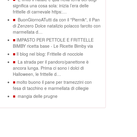
significa una cosa sola: inizia l’era delle
frittelle di carnevale https:…
■
BuonGiornoATutti da con il "Piernik", il Pan
di Zenzero Dolce natalizio polacco farcito con
marmellata d…
■
IMPASTO PER PETTOLE E FRITTELLE
BIMBY ricetta base - Le Ricette Bimby via
■
Il blog nel blog: Frittelle di nocciole
■
La strada per il pandoro/panettone è
ancora lunga. Prima ci sono i dolci di
Halloween, le frittelle d…
■
molto buono il pane per tramezzini con
fesa di tacchino e marmellata di ciliegie
■
mangia delle prugne