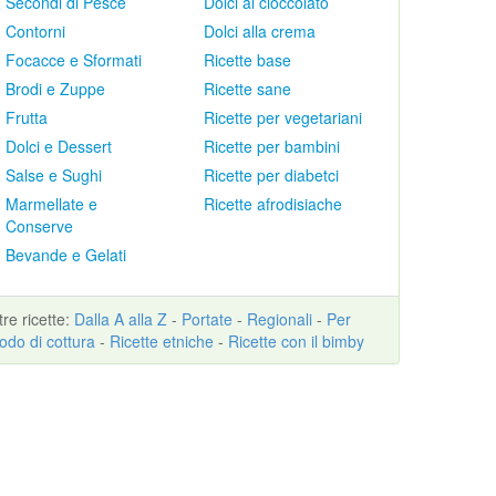
Secondi di Pesce
Dolci al cioccolato
Contorni
Dolci alla crema
Focacce e Sformati
Ricette base
Brodi e Zuppe
Ricette sane
Frutta
Ricette per vegetariani
Dolci e Dessert
Ricette per bambini
Salse e Sughi
Ricette per diabetci
Marmellate e
Ricette afrodisiache
Conserve
Bevande e Gelati
ltre
ricette
:
Dalla A alla Z
-
Portate
-
Regionali
-
Per
odo di cottura
-
Ricette etniche
-
Ricette con il bimby