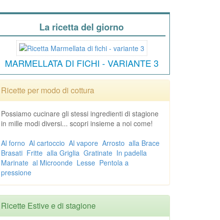
La ricetta del giorno
MARMELLATA DI FICHI - VARIANTE 3
Ricette per modo di cottura
Possiamo cucinare gli stessi ingredienti di stagione
in mille modi diversi... scopri insieme a noi come!
Al forno
Al cartoccio
Al vapore
Arrosto
alla Brace
Brasati
Fritte
alla Griglia
Gratinate
In padella
Marinate
al Microonde
Lesse
Pentola a
pressione
Ricette Estive e di stagione