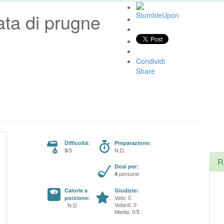
ata di prugne
Condividi
Share
Difficoltá:
Preparazione:
/5
N.D.
3
R
Dosi per:
persone
4
Calorie a
Giudizio:
Voto: 0
porzione:
Votanti: 0
N.D.
Media: 0/5