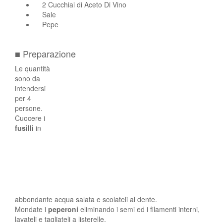
2 Cucchiai di Aceto Di Vino
Sale
Pepe
■ Preparazione
Le quantità
sono da
intendersi
per 4
persone.
Cuocere i
fusilli
in
abbondante acqua salata e scolateli al dente.
Mondate i
peperoni
eliminando i semi ed i filamenti interni,
lavateli e tagliateli a listerelle.