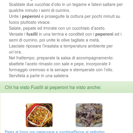
Scaldate due cucchiai d’olio in un tegame e fatevi saltare per
qualche minuto i semi di cumino.
Unite i
peperoni
e proseguite la cottura per pochi minuti su
fuoco piuttosto vivace.
Salate, pepate ed irrorate con un cucchiaio d’aceto.
Versate i
fusilli
in una terrina e conditeli con i
peperoni
ed i
semi di cumino, poi unite le olive tagliate a metà.
Lasciate riposare l’insalata a temperatura ambiente per
un’ora.
Nel frattempo, preparate la salsa di accompagnamento:
sbattete l’aceto rimasto con sale e pepe, incorporate il
formaggio cremoso e la senape e stemperate con l’olio.
Servitela a parte in una salsiera.
Chi ha visto Fusilli ai peperoni ha visto anche:
Pasta al forno con melanzane e zucchine
Penne al radicchio