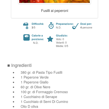
Fusilli ai peperoni
Difficoltá:
Preparazione:
Dosi per:
/5
N.D.
persone
3
4
Calorie a
Giudizio:
Voto: 0
porzione:
Votanti: 0
N.D.
Media: 0/5
■ Ingredienti
380 gr. di Pasta Tipo Fusilli
1 Peperone Verde
1 Peperone Giallo
60 gr. di Olive Nere
100 gr. di Formaggio Cremoso
1 Cucchiaino di Senape
1 Cucchiaio di Semi Di Cumino
Olio D oliva