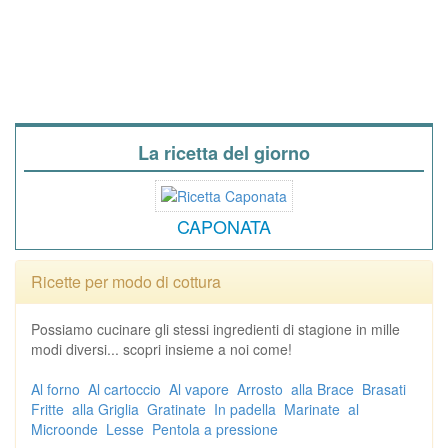
La ricetta del giorno
CAPONATA
Ricette per modo di cottura
Possiamo cucinare gli stessi ingredienti di stagione in mille
modi diversi... scopri insieme a noi come!
Al forno
Al cartoccio
Al vapore
Arrosto
alla Brace
Brasati
Fritte
alla Griglia
Gratinate
In padella
Marinate
al
Microonde
Lesse
Pentola a pressione