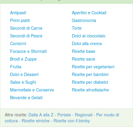
Antipasti
Aperitivi e Cocktail
Primi piatti
Gastronomia
Secondi di Carne
Torte
Secondi di Pesce
Dolci al cioccolato
Contorni
Dolci alla crema
Focacce e Sformati
Ricette base
Brodi e Zuppe
Ricette sane
Frutta
Ricette per vegetariani
Dolci e Dessert
Ricette per bambini
Salse e Sughi
Ricette per diabetci
Marmellate e Conserve
Ricette afrodisiache
Bevande e Gelati
Altre
ricette
:
Dalla A alla Z
-
Portate
-
Regionali
-
Per modo di
cottura
-
Ricette etniche
-
Ricette con il bimby