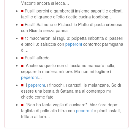
Visconti ancora si lecca…
■
Fusilli porcini e gamberetti insieme saporiti e delicati,
facili e di grande effetto ricette cucina foodblog…
■
Fusilli Salmone e Pistacchio Piatto di pasta cremoso
con Ricetta senza panna
■
1: maccheroni al ragù 2: polpetta imbottita di passeri
e pinoli 3: salsiccia con
peperoni
contorno: parmigiana
di…
■
Fusilli alfredo
■
Anche su quello non ci facciamo mancare nulla,
seppure in maniera minore. Ma non mi togliete i
peperoni
…
■
I
peperoni
, i finocchi, i carciofi, le melanzane. So di
essere una bestia di Satana ma al contempo mi
chiedo come fate
■
"Non ho tanta voglia di cucinare". Mezz'ora dopo:
tagliata di pollo alla birra con
peperoni
e pinoli tostati,
frittata al forn…