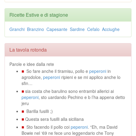
Ricette Estive e di stagione
Granchi
Branzino
Capesante
Sardine
Cefalo
Acciughe
La tavola rotonda
Parole e idee dalla rete
■
So fare anche il tiramisu, pollo e
peperoni
in
agrodolce,
peperoni
ripieni e se mi applico anche lo
sfin…
■
sia costa che barulino sono entrambi allerici ai
peperoni
, sto uardando Pechino e b l’ha appena detto
jeru
■
Barilla fusilli ;)
■
Questa sera fusilli alla siciliana
■
Sto facendo il pollo coi
peperoni
. “Eh, ma David
Bowie nel ‘69 ne fece uno leggendario che Tony