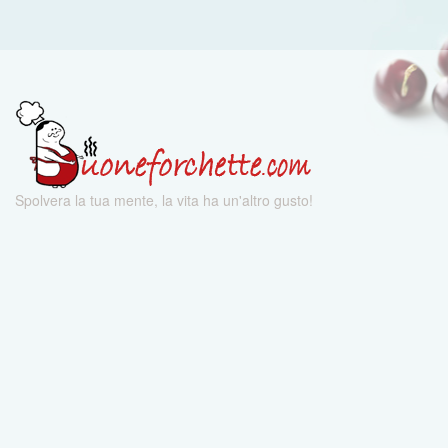
Spolvera la tua mente, la vita ha un'altro gusto!