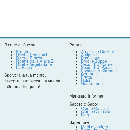
Ricette di Cucina
Portate
Portate
Aperitivi e Cocktail
Ricette Regionali
Antipasti
Ricette Etniche
Primi piatti
Ricette dalla A alla Z
Brodi e Zuppe
Ricette Vegetariane
Secondi di Carne
La Pasta
Secondi di Pesce
Focacce e Sformati
Contorni
Spolvera la tua mente,
Frutta
Dolci
risveglia i tuoi sensi. La vita ha
Gastronomia
tutto un altro gusto!
Mangiare Informati
Sapere e Sapori
Cibo e Consigli
Cibo e Curiosità
Blog
Saper fare
Modi di cottura
Bevande e Gelati