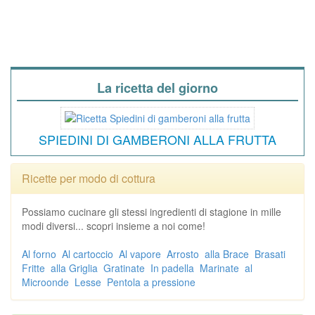
La ricetta del giorno
SPIEDINI DI GAMBERONI ALLA FRUTTA
Ricette per modo di cottura
Possiamo cucinare gli stessi ingredienti di stagione in mille
modi diversi... scopri insieme a noi come!
Al forno
Al cartoccio
Al vapore
Arrosto
alla Brace
Brasati
Fritte
alla Griglia
Gratinate
In padella
Marinate
al
Microonde
Lesse
Pentola a pressione