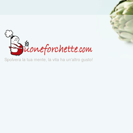
Spolvera la tua mente, la vita ha un'altro gusto!