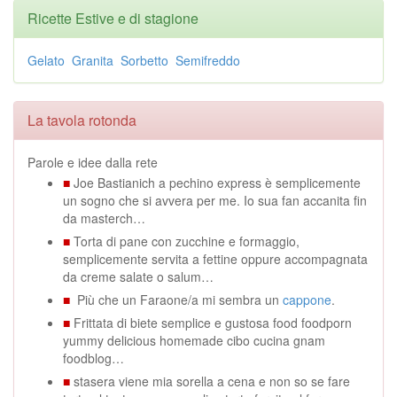
Ricette Estive e di stagione
Gelato
Granita
Sorbetto
Semifreddo
La tavola rotonda
Parole e idee dalla rete
■
Joe Bastianich a pechino express è semplicemente
un sogno che si avvera per me. Io sua fan accanita fin
da masterch…
■
Torta di pane con zucchine e formaggio,
semplicemente servita a fettine oppure accompagnata
da creme salate o salum…
■
Più che un Faraone/a mi sembra un
cappone
.
■
Frittata di biete semplice e gustosa food foodporn
yummy delicious homemade cibo cucina gnam
foodblog…
■
stasera viene mia sorella a cena e non so se fare