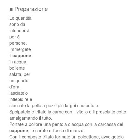
■ Preparazione
Le quantità
sono da
intendersi
per 8
persone.
Immergete
il
cappone
in acqua
bollente
salata, per
un quarto
d’ora,
lasciatelo
intiepidire e
staccate la pelle a pezzi più larghi che potete.
Spolpatelo e tritate la carne con il vitello e il prosciutto cotto,
amalgamando il tutto.
Portate a bollore una pentola d’acqua con la carcassa del
cappone
, le carote e l’osso di manzo.
Con il composto tritato formate un polpettone, avvolgetelo