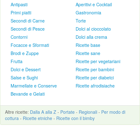
Antipasti
Aperitivi e Cocktail
Primi piatti
Gastronomia
Secondi di Carne
Torte
Secondi di Pesce
Dolci al cioccolato
Contorni
Dolci alla crema
Focacce e Sformati
Ricette base
Brodi e Zuppe
Ricette sane
Frutta
Ricette per vegetariani
Dolci e Dessert
Ricette per bambini
Salse e Sughi
Ricette per diabetci
Marmellate e Conserve
Ricette afrodisiache
Bevande e Gelati
Altre
ricette
:
Dalla A alla Z
-
Portate
-
Regionali
-
Per modo di
cottura
-
Ricette etniche
-
Ricette con il bimby