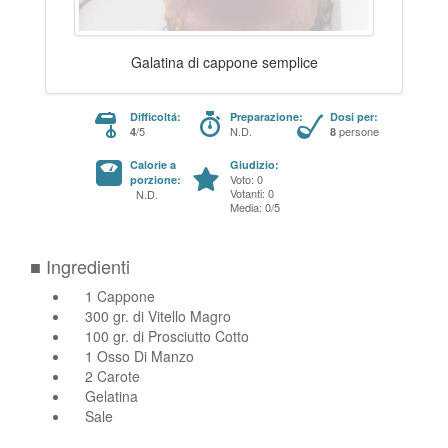
Galatina di cappone semplice
Difficoltá:
Preparazione:
Dosi per:
/5
N.D.
persone
4
8
Calorie a
Giudizio:
Voto: 0
porzione:
Votanti: 0
N.D.
Media: 0/5
■ Ingredienti
1 Cappone
300 gr. di Vitello Magro
100 gr. di Prosciutto Cotto
1 Osso Di Manzo
2 Carote
Gelatina
Sale