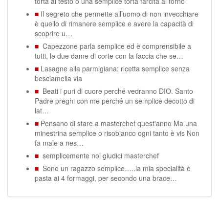
torta al testo o una semplice torta farcita al forno
■
Il segreto che permette all’uomo di non invecchiare
è quello di rimanere semplice e avere la capacità di
scoprire u…
■
Capezzone parla semplice ed è comprensibile a
tutti, le due dame di corte con la faccia che se…
■
Lasagne alla parmigiana: ricetta semplice senza
besciamella via
■
Beati i puri di cuore perché vedranno DIO. Santo
Padre preghi con me perché un semplice decotto di
lat…
■
Pensano di stare a masterchef quest'anno Ma una
minestrina semplice o risobianco ogni tanto è vis Non
fa male a nes…
■
semplicemente noi giudici masterchef
■
Sono un ragazzo semplice…..la mia specialità è
pasta ai 4 formaggi, per secondo una brace…