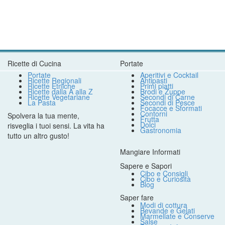
Ricette di Cucina
Portate
Portate
Aperitivi e Cocktail
Ricette Regionali
Antipasti
Ricette Etniche
Primi piatti
Ricette dalla A alla Z
Brodi e Zuppe
Ricette Vegetariane
Secondi di Carne
La Pasta
Secondi di Pesce
Focacce e Sformati
Contorni
Spolvera la tua mente,
Frutta
Dolci
risveglia i tuoi sensi. La vita ha
Gastronomia
tutto un altro gusto!
Mangiare Informati
Sapere e Sapori
Cibo e Consigli
Cibo e Curiosità
Blog
Saper fare
Modi di cottura
Bevande e Gelati
Marmellate e Conserve
Salse