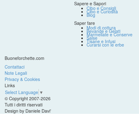
Sapere e Sapori
Cibo e Consigli
Cibo e Curiosità
Blog
Saper fare
Modi di cottura
Bevande e Gelati
Marmellate e Conserve
Salse
Tisane e Infusi
Curarsi con le erbe
Buoneforchette.com
Contattaci
Note Legali
Privacy & Cookies
Links
Select Language
▼
© Copyright 2007-2026
Tutti i diritti riservati
Design by Daniele Davi'