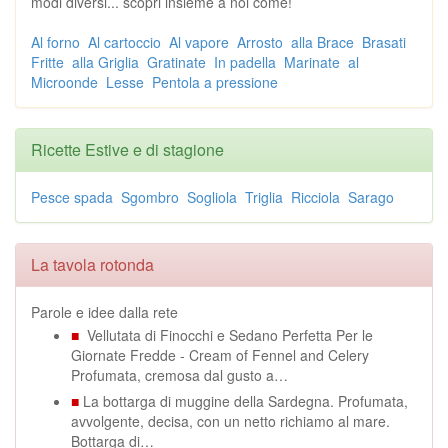
modi diversi... scopri insieme a noi come!
Al forno
Al cartoccio
Al vapore
Arrosto
alla Brace
Brasati
Fritte
alla Griglia
Gratinate
In padella
Marinate
al
Microonde
Lesse
Pentola a pressione
Ricette Estive e di stagione
Pesce spada
Sgombro
Sogliola
Triglia
Ricciola
Sarago
La tavola rotonda
Parole e idee dalla rete
■
Vellutata di Finocchi e Sedano Perfetta Per le
Giornate Fredde - Cream of Fennel and Celery
Profumata, cremosa dal gusto a…
■
La bottarga di muggine della Sardegna. Profumata,
avvolgente, decisa, con un netto richiamo al mare.
Bottarga di…