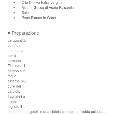
Olio D oliva Extra-vergine
Alcune Gocce di Aceto Balsamico
Sale
Pepe Bianco In Grani
■ Preparazione
Le quantità
sono da
intendersi
per 4
persone.
Eliminate il
gambo e le
foglie
esterne più
dure dei
carciofi.
Tagliateli a
metà,
togliete il
fieno e immergeteli in una ciotola con acqua fredda acidulata