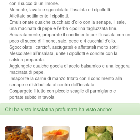
con il succo di un limone.
Mondate, lavate e sgocciolate l’insalata e i cipollotti.
Affettate sottilmente i cipollotti.
Emulsionate qualche cucchiaio d’olio con la senape, il sale,
una macinata di pepe e l’erba cipollina tagliuzzata fine.
Separatamente, preparate il condimento per l’insalata con un
poco di succo di limone, sale, pepe e 4 cucchiai d’olio.
Sgocciolate i carciofi, asciugateli e affettateli molto sottili.
Mescolateli all’insalata, unite i cipollotti e condite con la
salsina preparata.
Aggiungete qualche goccia di aceto balsamico e una leggera
macinata di pepe.
Insaporite la carne di manzo tritato con il condimento alla
senape e distribuitela al centro dell’insalata.
Cospargete il tutto con piccole scaglie di parmigiano e
portate subito in tavola.
Chi ha visto Insalatina profumata ha visto anche: