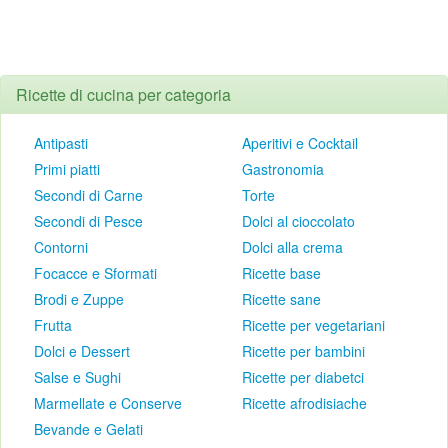
Ricette di cucina per categoria
Antipasti
Aperitivi e Cocktail
Primi piatti
Gastronomia
Secondi di Carne
Torte
Secondi di Pesce
Dolci al cioccolato
Contorni
Dolci alla crema
Focacce e Sformati
Ricette base
Brodi e Zuppe
Ricette sane
Frutta
Ricette per vegetariani
Dolci e Dessert
Ricette per bambini
Salse e Sughi
Ricette per diabetci
Marmellate e Conserve
Ricette afrodisiache
Bevande e Gelati