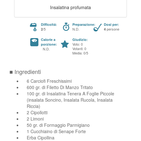
Insalatina profumata
Difficoltá:
Preparazione:
Dosi per:
/5
N.D.
persone
2
4
Calorie a
Giudizio:
Voto: 0
porzione:
Votanti: 0
N.D.
Media: 0/5
■ Ingredienti
6 Carciofi Freschissimi
600 gr. di Filetto Di Manzo Tritato
100 gr. di Insalatina Tenera A Foglie Piccole
(insalata Soncino, Insalata Rucola, Insalata
Riccia)
2 Cipollotti
2 Limoni
50 gr. di Formaggio Parmigiano
1 Cucchiaino di Senape Forte
Erba Cipollina