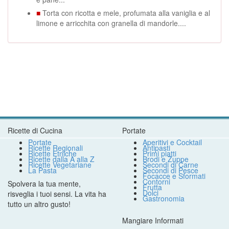
■
Torta con ricotta e mele, profumata alla vaniglia e al
limone e arricchita con granella di mandorle....
Ricette di Cucina
Portate
Portate
Aperitivi e Cocktail
Ricette Regionali
Antipasti
Ricette Etniche
Primi piatti
Ricette dalla A alla Z
Brodi e Zuppe
Ricette Vegetariane
Secondi di Carne
La Pasta
Secondi di Pesce
Focacce e Sformati
Contorni
Spolvera la tua mente,
Frutta
Dolci
risveglia i tuoi sensi. La vita ha
Gastronomia
tutto un altro gusto!
Mangiare Informati