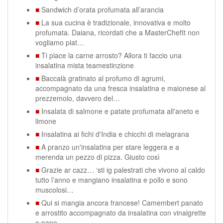
■
Sandwich d’orata profumata all’arancia
■
La sua cucina è tradizionale, innovativa e molto
profumata. Daiana, ricordati che a MasterChefIt non
vogliamo piat…
■
Ti piace la carne arrosto? Allora ti faccio una
insalatina mista teamestinzione
■
Baccalà gratinato al profumo di agrumi,
accompagnato da una fresca insalatina e maionese al
prezzemolo, davvero del…
■
Insalata di salmone e patate profumata all'aneto e
limone
■
Insalatina ai fichi d'India e chicchi di melagrana
■
A pranzo un'insalatina per stare leggera e a
merenda un pezzo di pizza. Giusto così
■
Grazie ar cazz… ‘sti ig palestrati che vivono al caldo
tutto l’anno e mangiano insalatina e pollo e sono
muscolosi…
■
Qui si mangia ancora francese! Camembert panato
e arrostito accompagnato da insalatina con vinaigrette
e pane...