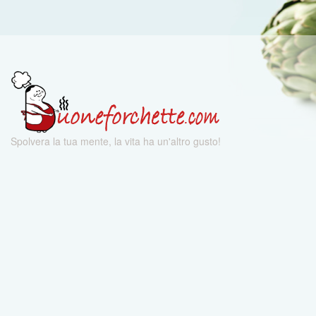
Spolvera la tua mente, la vita ha un'altro gusto!