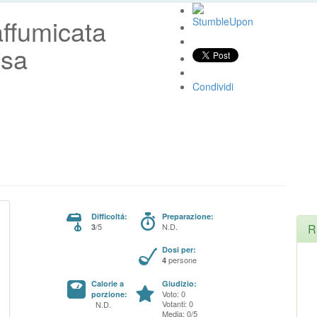
affumicata
osa
Condividi
Difficoltá:
Preparazione:
/5
N.D.
R
3
Dosi per:
persone
4
Calorie a
Giudizio:
Voto: 0
porzione:
Votanti: 0
N.D.
Media: 0/5