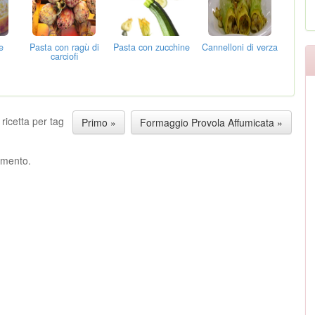
e
Pasta con ragù di
Pasta con zucchine
Cannelloni di verza
carciofi
 ricetta per tag
Primo »
Formaggio Provola Affumicata »
ommento.