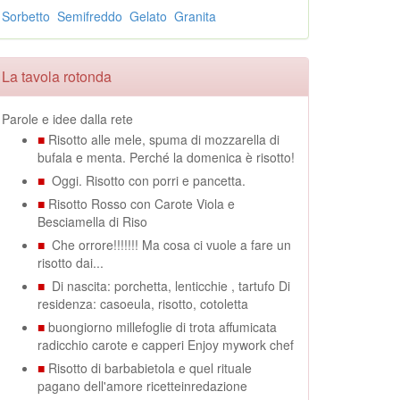
Sorbetto
Semifreddo
Gelato
Granita
La tavola rotonda
Parole e idee dalla rete
■
Risotto alle mele, spuma di mozzarella di
bufala e menta. Perché la domenica è risotto!
■
Oggi. Risotto con porri e pancetta.
■
Risotto Rosso con Carote Viola e
Besciamella di Riso
■
Che orrore!!!!!!! Ma cosa ci vuole a fare un
risotto dai...
■
Di nascita: porchetta, lenticchie , tartufo Di
residenza: casoeula, risotto, cotoletta
■
buongiorno millefoglie di trota affumicata
radicchio carote e capperi Enjoy mywork chef
■
Risotto di barbabietola e quel rituale
pagano dell'amore ricetteinredazione