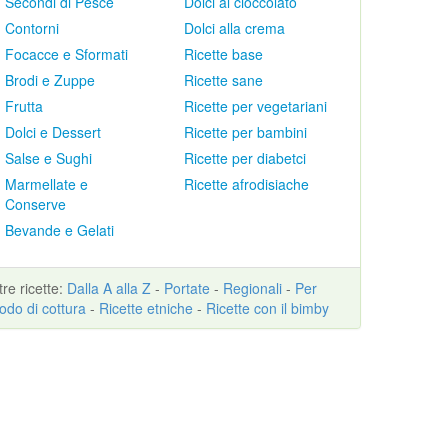
Secondi di Pesce
Dolci al cioccolato
Contorni
Dolci alla crema
Focacce e Sformati
Ricette base
Brodi e Zuppe
Ricette sane
Frutta
Ricette per vegetariani
Dolci e Dessert
Ricette per bambini
Salse e Sughi
Ricette per diabetci
Marmellate e
Ricette afrodisiache
Conserve
Bevande e Gelati
ltre
ricette
:
Dalla A alla Z
-
Portate
-
Regionali
-
Per
odo di cottura
-
Ricette etniche
-
Ricette con il bimby