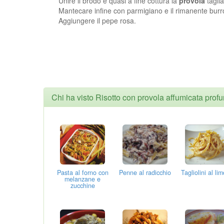
Unire il brodo e quasi a fine cottura la
provola
taglia
Mantecare infine con parmigiano e il rimanente burr
Aggiungere il pepe rosa.
Chi ha visto Risotto con provola affumicata prof
Pasta al forno con
Penne al radicchio
Tagliolini al li
melanzane e
zucchine