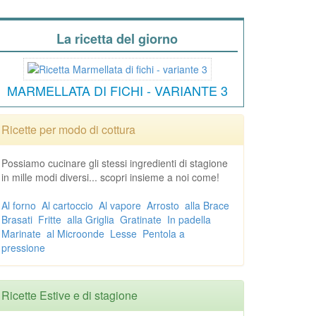
La ricetta del giorno
MARMELLATA DI FICHI - VARIANTE 3
Ricette per modo di cottura
Possiamo cucinare gli stessi ingredienti di stagione
in mille modi diversi... scopri insieme a noi come!
Al forno
Al cartoccio
Al vapore
Arrosto
alla Brace
Brasati
Fritte
alla Griglia
Gratinate
In padella
Marinate
al Microonde
Lesse
Pentola a
pressione
Ricette Estive e di stagione