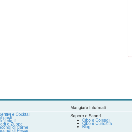
Mangiare Informati
eritivi e Cocktail
Sapere e Sapori
tipasti
Cibo e Consigli
imi piatti
Cibo e Curiosità
rodi e Zuppe
Blog
econdi di Carne
econdi di Pesce