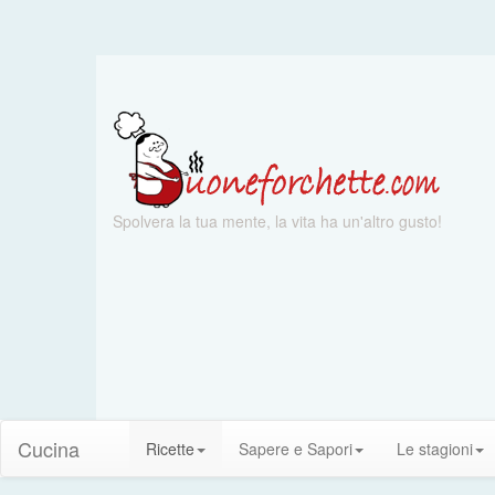
Spolvera la tua mente, la vita ha un'altro gusto!
Cucina
Ricette
Sapere e Sapori
Le stagioni