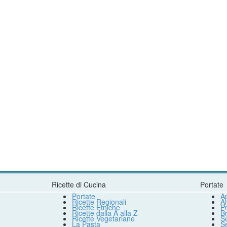
Ricette di Cucina
Portate
Portate
Ap
Ricette Regionali
An
Ricette Etniche
Pr
Ricette dalla A alla Z
B
Ricette Vegetariane
S
La Pasta
S