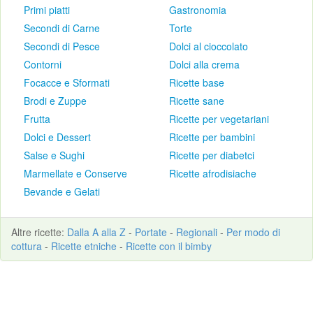
Primi piatti
Gastronomia
Secondi di Carne
Torte
Secondi di Pesce
Dolci al cioccolato
Contorni
Dolci alla crema
Focacce e Sformati
Ricette base
Brodi e Zuppe
Ricette sane
Frutta
Ricette per vegetariani
Dolci e Dessert
Ricette per bambini
Salse e Sughi
Ricette per diabetci
Marmellate e Conserve
Ricette afrodisiache
Bevande e Gelati
Altre
ricette
:
Dalla A alla Z
-
Portate
-
Regionali
-
Per modo di
cottura
-
Ricette etniche
-
Ricette con il bimby