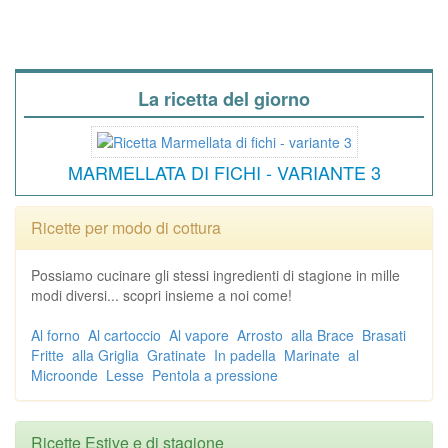
La ricetta del giorno
MARMELLATA DI FICHI - VARIANTE 3
Ricette per modo di cottura
Possiamo cucinare gli stessi ingredienti di stagione in mille
modi diversi... scopri insieme a noi come!
Al forno
Al cartoccio
Al vapore
Arrosto
alla Brace
Brasati
Fritte
alla Griglia
Gratinate
In padella
Marinate
al
Microonde
Lesse
Pentola a pressione
Ricette Estive e di stagione