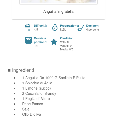
Anguilla in gratella
Difficoltá:
Preparazione:
Dosi per:
/5
N.D.
persone
4
4
Calorie a
Giudizio:
Voto: 0
porzione:
Votanti: 0
N.D.
Media: 0/5
■ Ingredienti
1 Anguilla Da 1000 G Spellata E Pulita
1 Spicchio di Aglio
1 Limone (succo)
2 Cucchiai di Brandy
1 Foglia di Alloro
Pepe Bianco
Sale
Olio D oliva