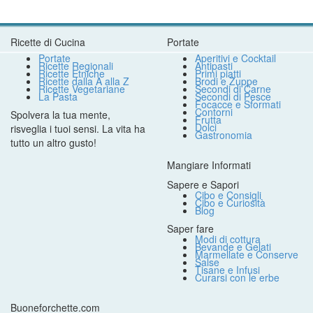
Ricette di Cucina
Portate
Portate
Aperitivi e Cocktail
Ricette Regionali
Antipasti
Ricette Etniche
Primi piatti
Ricette dalla A alla Z
Brodi e Zuppe
Ricette Vegetariane
Secondi di Carne
La Pasta
Secondi di Pesce
Focacce e Sformati
Contorni
Spolvera la tua mente,
Frutta
Dolci
risveglia i tuoi sensi. La vita ha
Gastronomia
tutto un altro gusto!
Mangiare Informati
Sapere e Sapori
Cibo e Consigli
Cibo e Curiosità
Blog
Saper fare
Modi di cottura
Bevande e Gelati
Marmellate e Conserve
Salse
Tisane e Infusi
Curarsi con le erbe
Buoneforchette.com