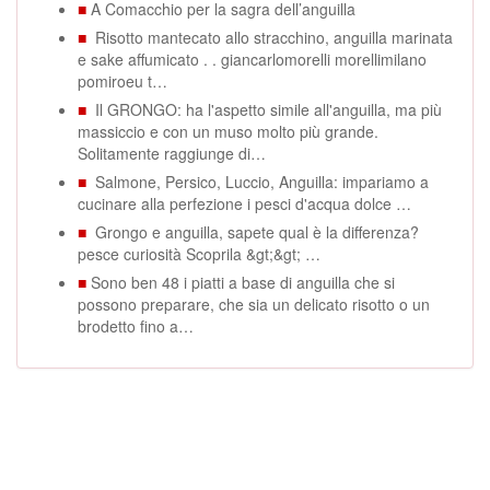
■
A Comacchio per la sagra dell’anguilla
■
Risotto mantecato allo stracchino, anguilla marinata
e sake affumicato . . giancarlomorelli morellimilano
pomiroeu t…
■
Il GRONGO: ha l'aspetto simile all'anguilla, ma più
massiccio e con un muso molto più grande.
Solitamente raggiunge di…
■
Salmone, Persico, Luccio, Anguilla: impariamo a
cucinare alla perfezione i pesci d'acqua dolce …
■
Grongo e anguilla, sapete qual è la differenza?
pesce curiosità Scoprila &gt;&gt; …
■
Sono ben 48 i piatti a base di anguilla che si
possono preparare, che sia un delicato risotto o un
brodetto fino a…