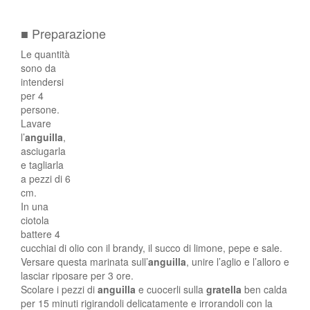
■ Preparazione
Le quantità
sono da
intendersi
per 4
persone.
Lavare
l’
anguilla
,
asciugarla
e tagliarla
a pezzi di 6
cm.
In una
ciotola
battere 4
cucchiai di olio con il brandy, il succo di limone, pepe e sale.
Versare questa marinata sull’
anguilla
, unire l’aglio e l’alloro e
lasciar riposare per 3 ore.
Scolare i pezzi di
anguilla
e cuocerli sulla
gratella
ben calda
per 15 minuti rigirandoli delicatamente e irrorandoli con la