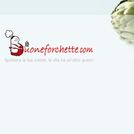
Spolvera la tua mente, la vita ha un'altro gusto!