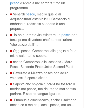
pesce
d’aprile a me sembra tutto un
programma
■
Venerdì
pesce
, meglio quello di
AcquacolturaSostenibile! Il Carpaccio di
ombrina al radicchio spadone è una
propos…
■
Io ho guardato Jin sfilettare un
pesce
per
terra prima di vedere chef barbieri urlare
"che cazzo daiiii…
■
Oggi pesce. Gamberoni alla griglia e fritto
misto calamari e seppie.
■
ricetta Gamberoni alla ischitana - Mare
Pesce Secondo PiattoUnico SecondiPiatti
■
Catturato a Milazzo pesce con aculei
velenosi: è specie aliena
■
Sapevo che spigola e branzino fossero il
medesimo pesce, ma del ragno mai sentito
parlare. E scorre sangue ligure n…
■
Emanuela dimenticavo, anche il salmone ,
anche se a me nn piace il pesce, ma un…