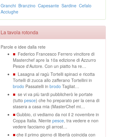
Granchi
Branzino
Capesante
Sardine
Cefalo
Acciughe
La tavola rotonda
Parole e idee dalla rete
■
Federico Francesco Ferrero vincitore di
Masterchef apre la 10a edizione di Azzurro
Pesce d'Autore. Con un piatto ha re…
■
Lasagna al ragù Tortelli spinaci e ricotta
Tortelli di zucca allo zafferano Tortellini in
brodo
Passatelli in
brodo
Tagliat…
■
se vi va più tardi pubblicherò le portate
(tutto
pesce
) che ho preparato per la cena di
stasera a casa mia (MasterChef mi…
■
Gubbio, ci vediamo da noi il 2 novembre in
Coppa Italia. Niente
pesce
, tra vedere e non
vedere facciamo gli arrost…
■
che il primo giorno di libertà coincida con