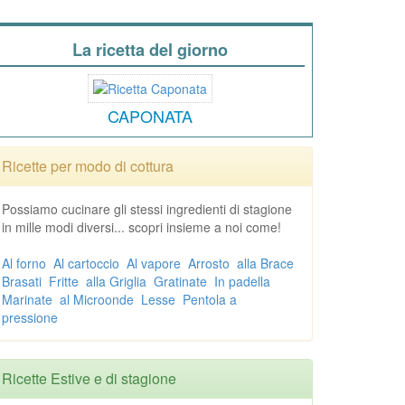
La ricetta del giorno
CAPONATA
Ricette per modo di cottura
Possiamo cucinare gli stessi ingredienti di stagione
in mille modi diversi... scopri insieme a noi come!
Al forno
Al cartoccio
Al vapore
Arrosto
alla Brace
Brasati
Fritte
alla Griglia
Gratinate
In padella
Marinate
al Microonde
Lesse
Pentola a
pressione
Ricette Estive e di stagione