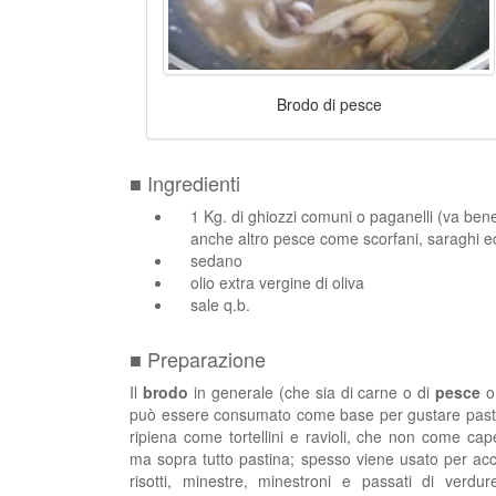
Brodo di pesce
■ Ingredienti
1 Kg. di ghiozzi comuni o paganelli (va ben
anche altro pesce come scorfani, saraghi e
sedano
olio extra vergine di oliva
sale q.b.
■ Preparazione
Il
brodo
in generale (che sia di carne o di
pesce
o 
può essere consumato come base per gustare pasta
ripiena come tortellini e ravioli, che non come cape
ma sopra tutto pastina; spesso viene usato per a
risotti, minestre, minestroni e passati di verdur