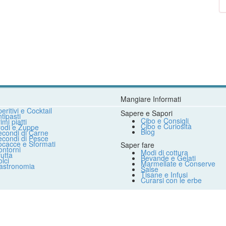
Mangiare Informati
eritivi e Cocktail
Sapere e Sapori
tipasti
Cibo e Consigli
imi piatti
Cibo e Curiosità
rodi e Zuppe
Blog
econdi di Carne
econdi di Pesce
ocacce e Sformati
Saper fare
ntorni
Modi di cottura
utta
Bevande e Gelati
lci
Marmellate e Conserve
astronomia
Salse
Tisane e Infusi
Curarsi con le erbe