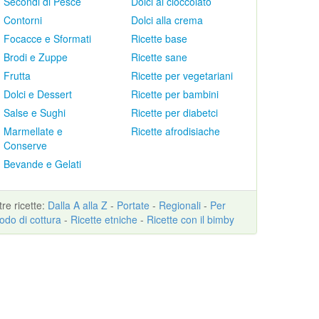
Secondi di Pesce
Dolci al cioccolato
Contorni
Dolci alla crema
Focacce e Sformati
Ricette base
Brodi e Zuppe
Ricette sane
Frutta
Ricette per vegetariani
Dolci e Dessert
Ricette per bambini
Salse e Sughi
Ricette per diabetci
Marmellate e
Ricette afrodisiache
Conserve
Bevande e Gelati
ltre
ricette
:
Dalla A alla Z
-
Portate
-
Regionali
-
Per
odo di cottura
-
Ricette etniche
-
Ricette con il bimby