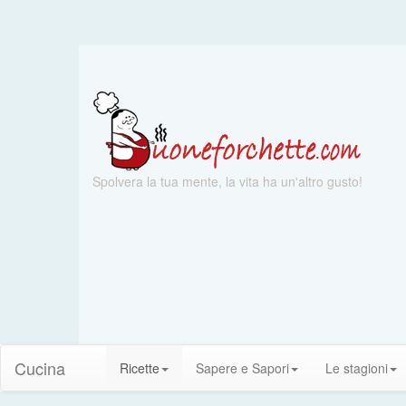
Spolvera la tua mente, la vita ha un'altro gusto!
Cucina
Ricette
Sapere e Sapori
Le stagioni