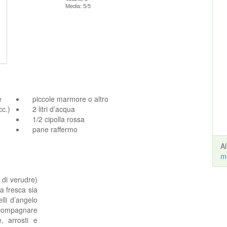
Media: 5/5
e
piccole marmore o altro
cc.)
2 litri d’acqua
1/2 cipolla rossa
pane raffermo
A
m
di verudre)
 fresca sia
lli d’angelo
ccompagnare
e, arrosti e