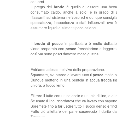
contorni.
Il pregio del
brodo
è quello di essere una beva
consumato caldo, anche a solo, è in grado di av
rilassanti sul sistema nervoso ed è dunque consigliat
spossatezza, inappetenza o stati influenzali, ove 
assumere liquidi e alimenti poco calorici.
Il
brodo
di
pesce
in particolare è molto delicat
viene preparato con
pesce
freschissimo e leggerme
così via sono pesci davvero molto gustosi.
Entriamo adesso nel vivo della preparazione.
Squamare, svuotaree e lavare tutto il
pesce
molto b
Dunque metterlo in una pentola in acqua fredda ins
un’ora, a fuoco lento.
Filtrare il tutto con un setaccio o un telo di lino, o a
Se usate il lino, ricordatevi che va lavato con sapon
Spremete fino a far uscire tutto il succo denso e fin
Fatto ciò affettare del pane casereccio indurito d
Toscano.