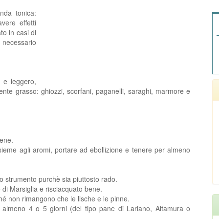
nda tonica:
ere effetti
o in casi di
è necessario
o e leggero,
nte grasso: ghiozzi, scorfani, paganelli, saraghi, marmore e
ene.
ieme agli aromi, portare ad ebollizione e tenere per almeno
ltro strumento purchè sia piuttosto rado.
e di Marsiglia e risciacquato bene.
ché non rimangono che le lische e le pinne.
a almeno 4 o 5 giorni (del tipo pane di Lariano, Altamura o