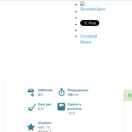
Condividi
Share
Difficoltá:
Preparazione:
/5
min
R
3
100
Dosi per:
Calorie a
N.D.
porzione:
N.D.
Giudizio:
Voto: 15
Votanti: 3