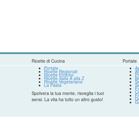
Ricette di Cucina
Portate
Portate
Ap
Ricette Regionali
An
Ricette Etniche
Pr
Ricette dalla A alla Z
B
Ricette Vegetariane
S
La Pasta
S
F
Co
Spolvera la tua mente, risveglia i tuoi
Fr
Do
sensi. La vita ha tutto un altro gusto!
G