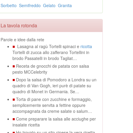
Sorbetto
Semifreddo
Gelato
Granita
La tavola rotonda
Parole e idee dalla rete
■
Lasagna al ragù Tortelli spinaci e
ricotta
Tortelli di zucca allo zafferano Tortellini in
brodo Passatelli in brodo Tagliat…
■
Receta de gnocchi de patata con salsa
pesto MCCelebrity
■
Dopo la salsa di Pomodoro a Londra su un
quadro di Van Gogh, ieri purè di patate su
quadro di Monet in Germania. Se…
■
Torta di pane con zucchine e formaggio,
semplicemente servita a fettine oppure
accompagnata da creme salate o salum…
■
Come preparare la salsa alle acciughe per
insalate ricetta
■
Ho trovato su un sito cinese la vera ricetta