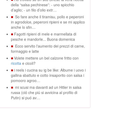
della “salsa pechinese”: - uno spicchio
d’aglio; - un filo d’olio extr…
■
So fare anche il tiramisu, pollo e peperoni
in agrodolce, peperoni ripieni e se mi applico
anche lo sfin…
■
Fagotti ripieni di mele e marmellata di
pesche e mandorle... Buona domenica
■
Ecco servito l'aumento dei prezzi di carne,
formaggio e latte
■
Volete mettere un bel calzone fritto con
ricotta
e cicoli?
■
i reels i cucina su ig be like: Albume i uovo i
gallina sbattuto e cotto insaporito con salsa i
pomooro agroo…
■
mi scusi ma davanti ad un Hitler in salsa
russa (ció che piú si avvicina al profilo di
Putin) si puó av…