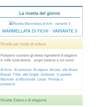
La ricetta del giorno
MARMELLATA DI FICHI - VARIANTE 3
Ricette per modo di cottura
Possiamo cucinare gli stessi ingredienti di stagione
in mille modi diversi... scopri insieme a noi come!
Al forno
Al cartoccio
Al vapore
Arrosto
alla Brace
Brasati
Fritte
alla Griglia
Gratinate
In padella
Marinate
al Microonde
Lesse
Pentola a
pressione
Ricette Estive e di stagione