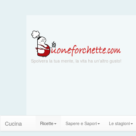
Spolvera la tua mente, la vita ha un'altro gusto!
Cucina
Ricette
Sapere e Sapori
Le stagioni