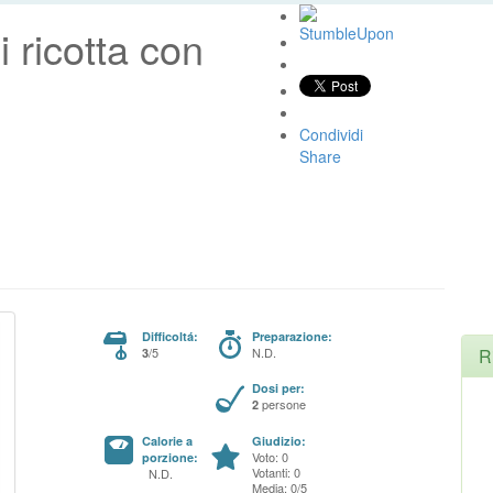
i ricotta con
Condividi
Share
Difficoltá:
Preparazione:
/5
N.D.
R
3
Dosi per:
persone
2
Calorie a
Giudizio:
Voto: 0
porzione:
Votanti: 0
N.D.
Media: 0/5