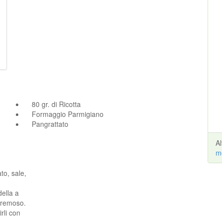
80 gr. di Ricotta
Formaggio Parmigiano
Pangrattato
A
m
to, sale,
della a
 cremoso.
rli con