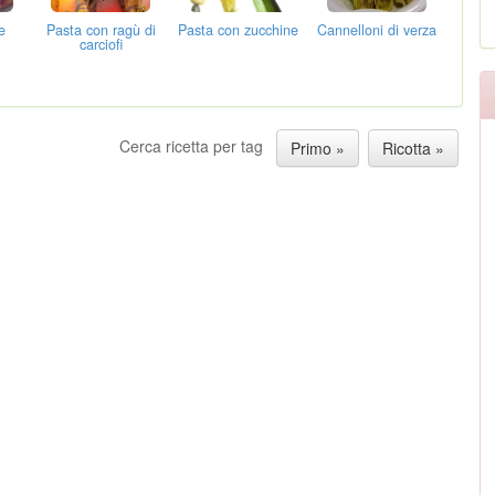
e
Pasta con ragù di
Pasta con zucchine
Cannelloni di verza
carciofi
Cerca ricetta per tag
Primo »
Ricotta »