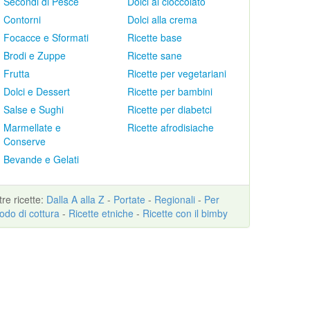
Secondi di Pesce
Dolci al cioccolato
Contorni
Dolci alla crema
Focacce e Sformati
Ricette base
Brodi e Zuppe
Ricette sane
Frutta
Ricette per vegetariani
Dolci e Dessert
Ricette per bambini
Salse e Sughi
Ricette per diabetci
Marmellate e
Ricette afrodisiache
Conserve
Bevande e Gelati
ltre
ricette
:
Dalla A alla Z
-
Portate
-
Regionali
-
Per
odo di cottura
-
Ricette etniche
-
Ricette con il bimby