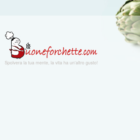
Spolvera la tua mente, la vita ha un'altro gusto!