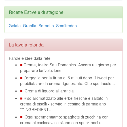
Ricette Estive e di stagione
Gelato
Granita
Sorbetto
Semifreddo
La tavola rotonda
Parole e idee dalla rete
■
Crema, teatro San Domenico. Ancora un giorno per
preparare larivoluzione
■
L’orgoglio per la firma e, 5 minuti dopo, il tweet per
pubblicizzare la crema rigenerante. Che spettacolo.…
■
Crema di liquore all'arancia
■
Riso aromatizzato alle erbe fresche e saltato in
crema di piselli - servito in cestino di parmigiano
***INGREDIENT…
■
Oggi sperimentiamo: spaghetti di zucchina con
crema al caciocavallo silano con speck noci e