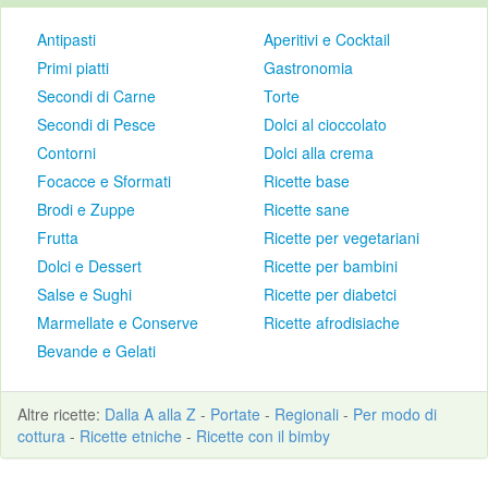
Antipasti
Aperitivi e Cocktail
Primi piatti
Gastronomia
Secondi di Carne
Torte
Secondi di Pesce
Dolci al cioccolato
Contorni
Dolci alla crema
Focacce e Sformati
Ricette base
Brodi e Zuppe
Ricette sane
Frutta
Ricette per vegetariani
Dolci e Dessert
Ricette per bambini
Salse e Sughi
Ricette per diabetci
Marmellate e Conserve
Ricette afrodisiache
Bevande e Gelati
Altre
ricette
:
Dalla A alla Z
-
Portate
-
Regionali
-
Per modo di
cottura
-
Ricette etniche
-
Ricette con il bimby