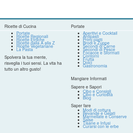
Ricette di Cucina
Portate
Portate
Aperitivi e Cocktail
Ricette Regionali
Antipasti
Ricette Etniche
Primi piatti
Ricette dalla A alla Z
Brodi e Zuppe
Ricette Vegetariane
Secondi di Carne
La Pasta
Secondi di Pesce
Focacce e Sformati
Contorni
Spolvera la tua mente,
Frutta
Dolci
risveglia i tuoi sensi. La vita ha
Gastronomia
tutto un altro gusto!
Mangiare Informati
Sapere e Sapori
Cibo e Consigli
Cibo e Curiosità
Blog
Saper fare
Modi di cottura
Bevande e Gelati
Marmellate e Conserve
Salse
Tisane e Infusi
Curarsi con le erbe