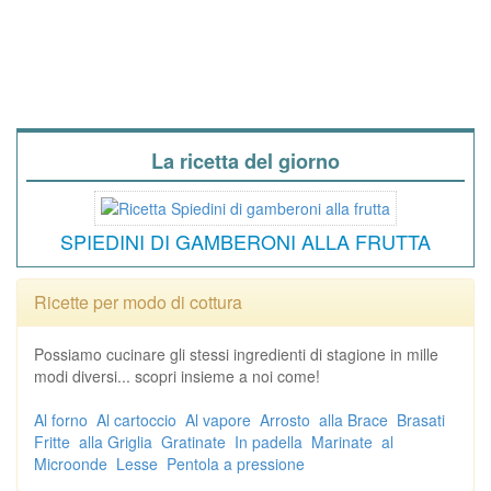
La ricetta del giorno
SPIEDINI DI GAMBERONI ALLA FRUTTA
Ricette per modo di cottura
Possiamo cucinare gli stessi ingredienti di stagione in mille
modi diversi... scopri insieme a noi come!
Al forno
Al cartoccio
Al vapore
Arrosto
alla Brace
Brasati
Fritte
alla Griglia
Gratinate
In padella
Marinate
al
Microonde
Lesse
Pentola a pressione