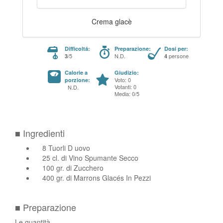
Crema glacè
Difficoltá:
Preparazione:
Dosi per:
/5
N.D.
persone
3
4
Calorie a
Giudizio:
Voto: 0
porzione:
Votanti: 0
N.D.
Media: 0/5
■ Ingredienti
8 Tuorli D uovo
25 cl. di Vino Spumante Secco
100 gr. di Zucchero
400 gr. di Marrons Glacés In Pezzi
■ Preparazione
Le quantità