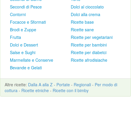
Secondi di Pesce
Dolci al cioccolato
Contorni
Dolci alla crema
Focacce e Sformati
Ricette base
Brodi e Zuppe
Ricette sane
Frutta
Ricette per vegetariani
Dolci e Dessert
Ricette per bambini
Salse e Sughi
Ricette per diabetci
Marmellate e Conserve
Ricette afrodisiache
Bevande e Gelati
Altre
ricette
:
Dalla A alla Z
-
Portate
-
Regionali
-
Per modo di
cottura
-
Ricette etniche
-
Ricette con il bimby