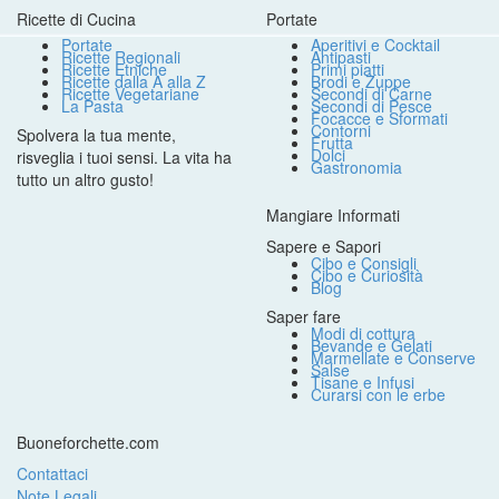
Ricette di Cucina
Portate
Portate
Aperitivi e Cocktail
Ricette Regionali
Antipasti
Ricette Etniche
Primi piatti
Ricette dalla A alla Z
Brodi e Zuppe
Ricette Vegetariane
Secondi di Carne
La Pasta
Secondi di Pesce
Focacce e Sformati
Contorni
Spolvera la tua mente,
Frutta
Dolci
risveglia i tuoi sensi. La vita ha
Gastronomia
tutto un altro gusto!
Mangiare Informati
Sapere e Sapori
Cibo e Consigli
Cibo e Curiosità
Blog
Saper fare
Modi di cottura
Bevande e Gelati
Marmellate e Conserve
Salse
Tisane e Infusi
Curarsi con le erbe
Buoneforchette.com
Contattaci
Note Legali