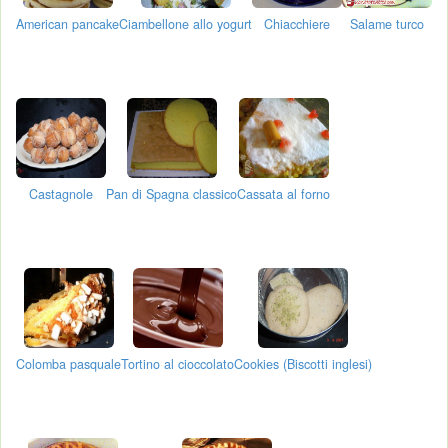
American pancake
Ciambellone allo yogurt
Chiacchiere
Salame turco
Castagnole
Pan di Spagna classico
Cassata al forno
Colomba pasquale
Tortino al cioccolato
Cookies (Biscotti inglesi)