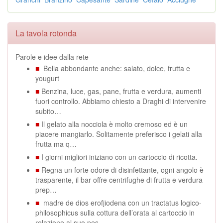
La tavola rotonda
Parole e idee dalla rete
■
Bella abbondante anche: salato, dolce, frutta e
yougurt
■
Benzina, luce, gas, pane, frutta e verdura, aumenti
fuori controllo. Abbiamo chiesto a Draghi di intervenire
subito…
■
Il gelato alla nocciola è molto cremoso ed è un
piacere mangiarlo. Solitamente preferisco i gelati alla
frutta ma q…
■
I giorni migliori iniziano con un cartoccio di ricotta.
■
Regna un forte odore di disinfettante, ogni angolo è
trasparente, il bar offre centrifughe di frutta e verdura
prep…
■
madre de dios erofjiodena con un tractatus logico-
philosophicus sulla cottura dell’orata al cartoccio in
relazione al suo pes…