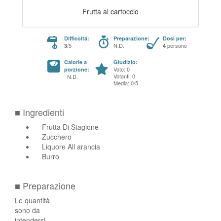
Frutta al cartoccio
Difficoltá:
Preparazione:
Dosi per:
/5
N.D.
persone
3
4
Calorie a
Giudizio:
Voto: 0
porzione:
Votanti: 0
N.D.
Media: 0/5
■ Ingredienti
Frutta Di Stagione
Zucchero
Liquore All arancia
Burro
■ Preparazione
Le quantità
sono da
intendersi