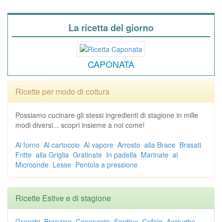
La ricetta del giorno
CAPONATA
Ricette per modo di cottura
Possiamo cucinare gli stessi ingredienti di stagione in mille
modi diversi... scopri insieme a noi come!
Al forno
Al cartoccio
Al vapore
Arrosto
alla Brace
Brasati
Fritte
alla Griglia
Gratinate
In padella
Marinate
al
Microonde
Lesse
Pentola a pressione
Ricette Estive e di stagione
Granchi
Branzino
Capesante
Sardine
Cefalo
Acciughe