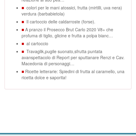
■
colori per le mani atossici, frutta (mirtilli, uva nera)
verdura (barbabietola)
■
Il cartoccio delle caldarroste (forse).
■
A pranzo il Prosecco Brut Carlo 2020 V8+ che
profuma di tiglio, glicine e frutta a polpa bianc…
■
al cartoccio
■
Travaglik,pugile suonato,sfrutta puntata
avanspettacolo di Report per sputtanare Renzi e Cav.
Macedonia di personaggi…
■
Ricette letterarie: Spiedini di frutta al caramello, una
ricetta dolce e saporita!