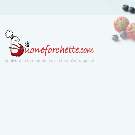
Spolvera la tua mente, la vita ha un'altro gusto!