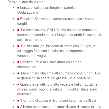
Parole e idee dalla rete
■
Lonza di suino con funghi in padella —
Onda Lucana
■
Pensieri: Sformato di semolino con zucca &amp;
funghi
■
Le Associazioni, ONLUS, che chiedono donazioni
stanno crescendo come i funghi, ma andò finiscono sti
soldi in concreto.
■
Col brasato ,col brodetto di prsce,con i funghi ,col
formaggio fuso,con le salsicce ,la soppressa
veneta....hai voglia
■
Pensieri: Pollo alla cacciatora con funghi
champignon
■
Ma è chiaro che i malati spuntano come funghi. C'è
la gara a chi la spara più grossa. Se si spara nel…
■
Questo è un ottimo piatto vegetale della tradizione
cinese, super buono e veloce! I funghi shiitake sono
morbidi e…
■
Sformato di zucca e ricotta con funghi arrostiti via
■
Allarme peste suina africana: divieto di caccia in 114