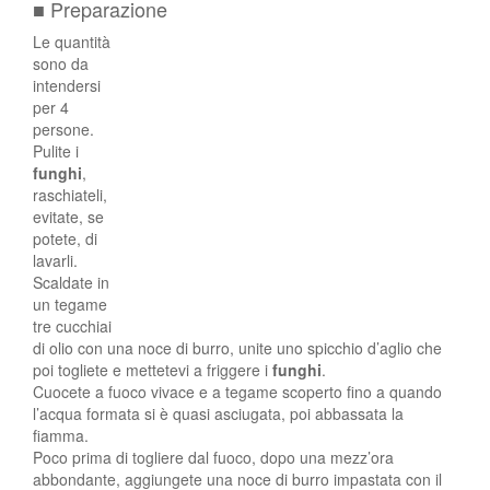
■ Preparazione
Le quantità
sono da
intendersi
per 4
persone.
Pulite i
funghi
,
raschiateli,
evitate, se
potete, di
lavarli.
Scaldate in
un tegame
tre cucchiai
di olio con una noce di burro, unite uno spicchio d’aglio che
poi togliete e mettetevi a friggere i
funghi
.
Cuocete a fuoco vivace e a tegame scoperto fino a quando
l’acqua formata si è quasi asciugata, poi abbassata la
fiamma.
Poco prima di togliere dal fuoco, dopo una mezz’ora
abbondante, aggiungete una noce di burro impastata con il