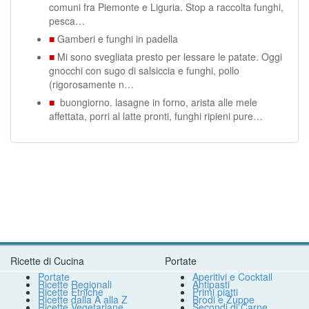
comuni fra Piemonte e Liguria. Stop a raccolta funghi,
pesca…
■
Gamberi e funghi in padella
■
Mi sono svegliata presto per lessare le patate. Oggi
gnocchi con sugo di salsiccia e funghi, pollo
(rigorosamente n…
■
buongiorno. lasagne in forno, arista alle mele
affettata, porri al latte pronti, funghi ripieni pure…
Ricette di Cucina
Portate
Portate
Aperitivi e Cocktail
Ricette Regionali
Antipasti
Ricette Etniche
Primi piatti
Ricette dalla A alla Z
Brodi e Zuppe
Ricette Vegetariane
Secondi di Carne