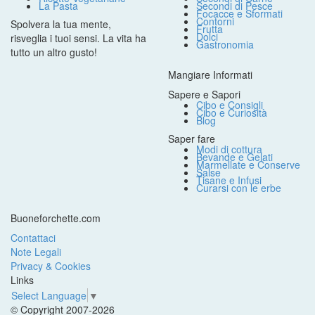
La Pasta
Secondi di Pesce
Focacce e Sformati
Contorni
Spolvera la tua mente,
Frutta
Dolci
risveglia i tuoi sensi. La vita ha
Gastronomia
tutto un altro gusto!
Mangiare Informati
Sapere e Sapori
Cibo e Consigli
Cibo e Curiosità
Blog
Saper fare
Modi di cottura
Bevande e Gelati
Marmellate e Conserve
Salse
Tisane e Infusi
Curarsi con le erbe
Buoneforchette.com
Contattaci
Note Legali
Privacy & Cookies
Links
Select Language
▼
© Copyright 2007-2026