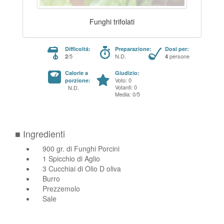
Funghi trifolati
Difficoltá:
Preparazione:
Dosi per:
/5
N.D.
persone
2
4
Calorie a
Giudizio:
Voto: 0
porzione:
Votanti: 0
N.D.
Media: 0/5
■ Ingredienti
900 gr. di Funghi Porcini
1 Spicchio di Aglio
3 Cucchiai di Olio D oliva
Burro
Prezzemolo
Sale