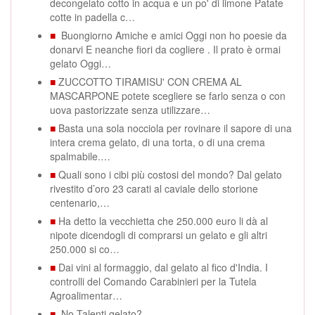
decongelato cotto in acqua e un po' di limone Patate
cotte in padella c…
■
Buongiorno Amiche e amici Oggi non ho poesie da
donarvi E neanche fiori da cogliere . Il prato è ormai
gelato Oggi…
■
ZUCCOTTO TIRAMISU' CON CREMA AL
MASCARPONE potete scegliere se farlo senza o con
uova pastorizzate senza utilizzare…
■
Basta una sola nocciola per rovinare il sapore di una
intera crema gelato, di una torta, o di una crema
spalmabile.…
■
Quali sono i cibi più costosi del mondo? Dal gelato
rivestito d’oro 23 carati al caviale dello storione
centenario,…
■
Ha detto la vecchietta che 250.000 euro li dà al
nipote dicendogli di comprarsi un gelato e gli altri
250.000 si co…
■
Dai vini al formaggio, dal gelato al fico d'India. I
controlli del Comando Carabinieri per la Tutela
Agroalimentar…
■
No Talenti gelato?