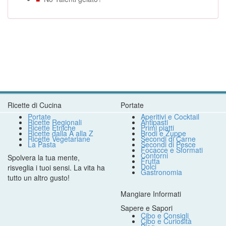
Ricette di Cucina
Portate
Portate
Aperitivi e Cocktail
Ricette Regionali
Antipasti
Ricette Etniche
Primi piatti
Ricette dalla A alla Z
Brodi e Zuppe
Ricette Vegetariane
Secondi di Carne
La Pasta
Secondi di Pesce
Focacce e Sformati
Contorni
Spolvera la tua mente,
Frutta
Dolci
risveglia i tuoi sensi. La vita ha
Gastronomia
tutto un altro gusto!
Mangiare Informati
Sapere e Sapori
Cibo e Consigli
Cibo e Curiosità