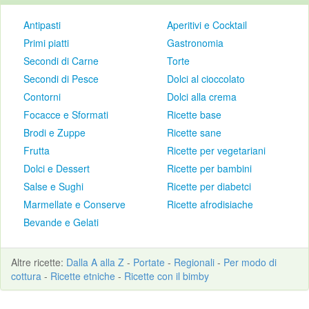
Antipasti
Aperitivi e Cocktail
Primi piatti
Gastronomia
Secondi di Carne
Torte
Secondi di Pesce
Dolci al cioccolato
Contorni
Dolci alla crema
Focacce e Sformati
Ricette base
Brodi e Zuppe
Ricette sane
Frutta
Ricette per vegetariani
Dolci e Dessert
Ricette per bambini
Salse e Sughi
Ricette per diabetci
Marmellate e Conserve
Ricette afrodisiache
Bevande e Gelati
Altre
ricette
:
Dalla A alla Z
-
Portate
-
Regionali
-
Per modo di
cottura
-
Ricette etniche
-
Ricette con il bimby