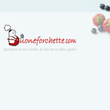
Spolvera la tua mente, la vita ha un'altro gusto!