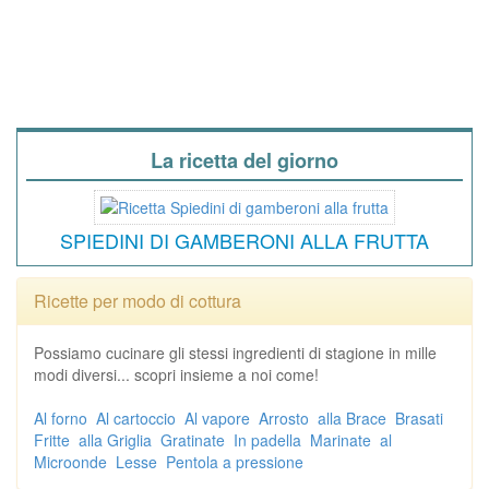
La ricetta del giorno
SPIEDINI DI GAMBERONI ALLA FRUTTA
Ricette per modo di cottura
Possiamo cucinare gli stessi ingredienti di stagione in mille
modi diversi... scopri insieme a noi come!
Al forno
Al cartoccio
Al vapore
Arrosto
alla Brace
Brasati
Fritte
alla Griglia
Gratinate
In padella
Marinate
al
Microonde
Lesse
Pentola a pressione