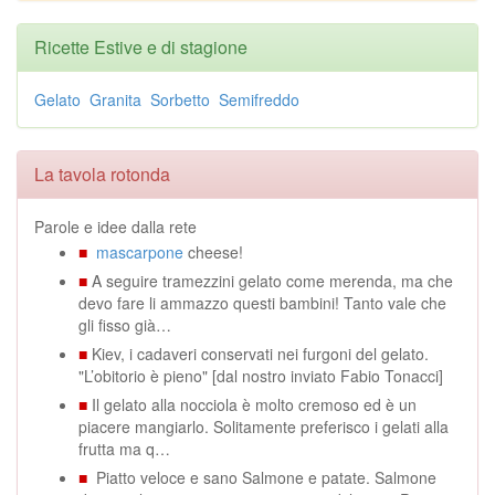
Ricette Estive e di stagione
Gelato
Granita
Sorbetto
Semifreddo
La tavola rotonda
Parole e idee dalla rete
■
mascarpone
cheese!
■
A seguire tramezzini gelato come merenda, ma che
devo fare li ammazzo questi bambini! Tanto vale che
gli fisso già…
■
Kiev, i cadaveri conservati nei furgoni del gelato.
"L’obitorio è pieno" [dal nostro inviato Fabio Tonacci]
■
Il gelato alla nocciola è molto cremoso ed è un
piacere mangiarlo. Solitamente preferisco i gelati alla
frutta ma q…
■
Piatto veloce e sano Salmone e patate. Salmone