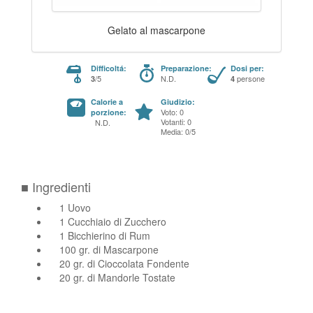
Gelato al mascarpone
Difficoltá:
Preparazione:
Dosi per:
/5
N.D.
persone
3
4
Calorie a
Giudizio:
Voto: 0
porzione:
Votanti: 0
N.D.
Media: 0/5
■ Ingredienti
1 Uovo
1 Cucchiaio di Zucchero
1 Bicchierino di Rum
100 gr. di Mascarpone
20 gr. di Cioccolata Fondente
20 gr. di Mandorle Tostate