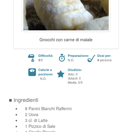
Gnocchi con carne di maiale
Difficoltá:
Preparazione:
Dosi per:
/5
N.D.
persone
3
4
Calorie a
Giudizio:
Voto: 0
porzione:
Votanti: 0
N.D.
Media: 0/5
■ Ingredienti
8 Panini Bianchi Raffermi
2 Uova
3 cl. di Latte
1 Pizzico di Sale