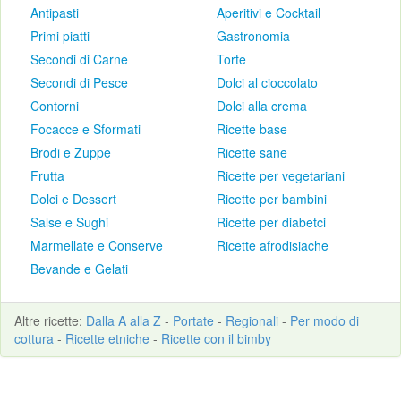
Antipasti
Aperitivi e Cocktail
Primi piatti
Gastronomia
Secondi di Carne
Torte
Secondi di Pesce
Dolci al cioccolato
Contorni
Dolci alla crema
Focacce e Sformati
Ricette base
Brodi e Zuppe
Ricette sane
Frutta
Ricette per vegetariani
Dolci e Dessert
Ricette per bambini
Salse e Sughi
Ricette per diabetci
Marmellate e Conserve
Ricette afrodisiache
Bevande e Gelati
Altre
ricette
:
Dalla A alla Z
-
Portate
-
Regionali
-
Per modo di
cottura
-
Ricette etniche
-
Ricette con il bimby