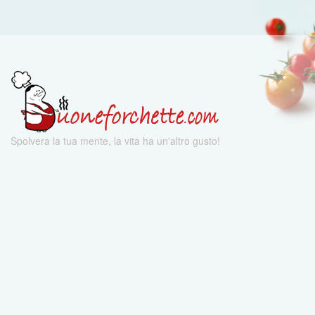
Spolvera la tua mente, la vita ha un'altro gusto!