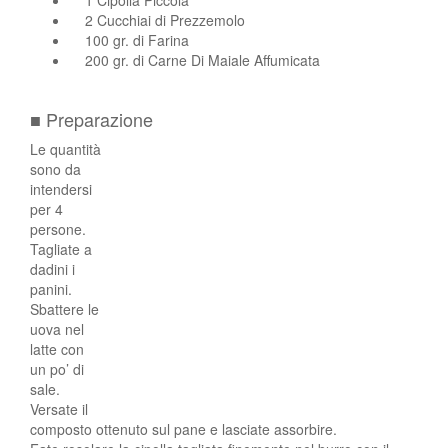
1 Cipolla Piccola
2 Cucchiai di Prezzemolo
100 gr. di Farina
200 gr. di Carne Di Maiale Affumicata
■ Preparazione
Le quantità
sono da
intendersi
per 4
persone.
Tagliate a
dadini i
panini.
Sbattere le
uova nel
latte con
un po’ di
sale.
Versate il
composto ottenuto sul pane e lasciate assorbire.