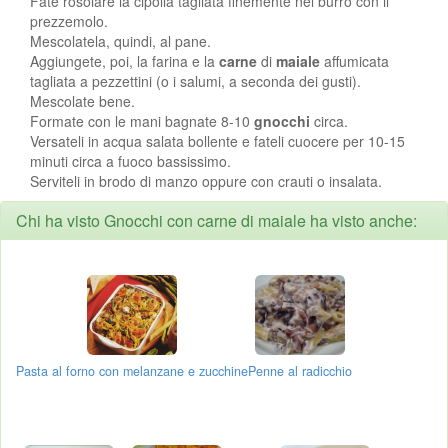
Fate rosolare la cipolla tagliata finemente nel burro con il
prezzemolo.
Mescolatela, quindi, al pane.
Aggiungete, poi, la farina e la
carne
di
maiale
affumicata
tagliata a pezzettini (o i salumi, a seconda dei gusti).
Mescolate bene.
Formate con le mani bagnate 8-10
gnocchi
circa.
Versateli in acqua salata bollente e fateli cuocere per 10-15
minuti circa a fuoco bassissimo.
Serviteli in brodo di manzo oppure con crauti o insalata.
Chi ha visto Gnocchi con carne di maiale ha visto anche:
Pasta al forno con melanzane e zucchine
Penne al radicchio