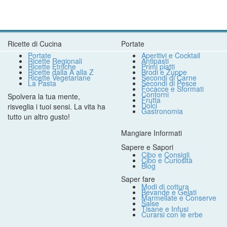
Ricette di Cucina
Portate
Portate
Aperitivi e Cocktail
Ricette Regionali
Antipasti
Ricette Etniche
Primi piatti
Ricette dalla A alla Z
Brodi e Zuppe
Ricette Vegetariane
Secondi di Carne
La Pasta
Secondi di Pesce
Focacce e Sformati
Contorni
Spolvera la tua mente,
Frutta
Dolci
risveglia i tuoi sensi. La vita ha
Gastronomia
tutto un altro gusto!
Mangiare Informati
Sapere e Sapori
Cibo e Consigli
Cibo e Curiosità
Blog
Saper fare
Modi di cottura
Bevande e Gelati
Marmellate e Conserve
Salse
Tisane e Infusi
Curarsi con le erbe