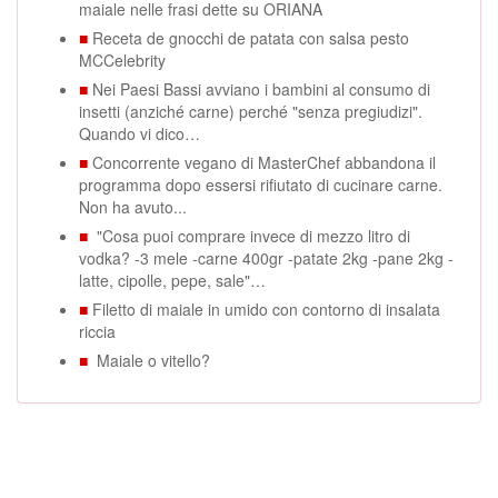
maiale nelle frasi dette su ORIANA
■
Receta de gnocchi de patata con salsa pesto
MCCelebrity
■
Nei Paesi Bassi avviano i bambini al consumo di
insetti (anziché carne) perché "senza pregiudizi".
Quando vi dico…
■
Concorrente vegano di MasterChef abbandona il
programma dopo essersi rifiutato di cucinare carne.
Non ha avuto...
■
"Cosa puoi comprare invece di mezzo litro di
vodka? -3 mele -carne 400gr -patate 2kg -pane 2kg -
latte, cipolle, pepe, sale"…
■
Filetto di maiale in umido con contorno di insalata
riccia
■
Maiale o vitello?