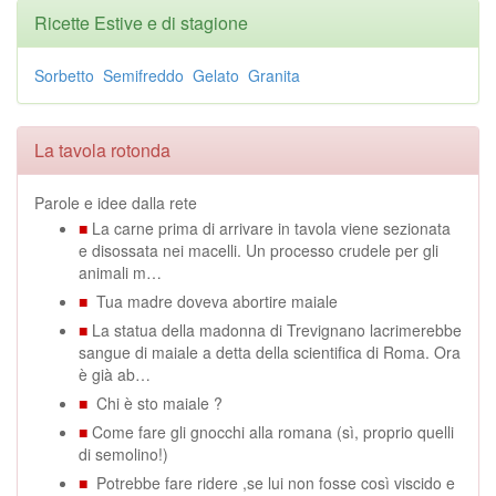
Ricette Estive e di stagione
Sorbetto
Semifreddo
Gelato
Granita
La tavola rotonda
Parole e idee dalla rete
■
La carne prima di arrivare in tavola viene sezionata
e disossata nei macelli. Un processo crudele per gli
animali m…
■
Tua madre doveva abortire maiale
■
La statua della madonna di Trevignano lacrimerebbe
sangue di maiale a detta della scientifica di Roma. Ora
è già ab…
■
Chi è sto maiale ?
■
Come fare gli gnocchi alla romana (sì, proprio quelli
di semolino!)
■
Potrebbe fare ridere ,se lui non fosse così viscido e