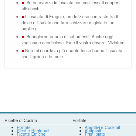
■
Se ne avanza in insalata con ceci lessati capperi,
albicocch…
■
L'insalata di Fragole, un delizioso contrasto tra il
dolce e il salato che farà schizzare di gioia le tue
papille g…
■
Buongiorno popolo di sottomessi. Anche oggi
vogliosa e capricciosa. Fate il vostro dovere. Viziatemi.
■
Non mi ricordavo più quanto fosse buona l'insalata
con il grana e le mele
Ricette di Cucina
Portate
Portate
Aperitivi e Cocktail
Ricette Regionali
Antipasti
Ricette Etniche
Primi piatti