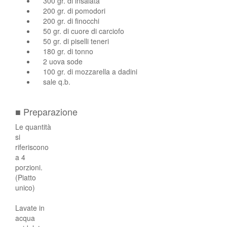
300 gr. di insalata
200 gr. di pomodori
200 gr. di finocchi
50 gr. di cuore di carciofo
50 gr. di piselli teneri
180 gr. di tonno
2 uova sode
100 gr. di mozzarella a dadini
sale q.b.
■ Preparazione
Le quantità
si
riferiscono
a 4
porzioni.
(Piatto
unico)
Lavate in
acqua