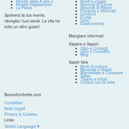
Ricette dalla A alla Z
Brodi e Zuppe
Ricette Vegetariane
Secondi di Carne
La Pasta
Secondi di Pesce
Focacce e Sformati
Contorni
Spolvera la tua mente,
Frutta
Dolci
risveglia i tuoi sensi. La vita ha
Gastronomia
tutto un altro gusto!
Mangiare Informati
Sapere e Sapori
Cibo e Consigli
Cibo e Curiosità
Blog
Saper fare
Modi di cottura
Bevande e Gelati
Marmellate e Conserve
Salse
Tisane e Infusi
Curarsi con le erbe
Buoneforchette.com
Contattaci
Note Legali
Privacy & Cookies
Links
Select Language
▼