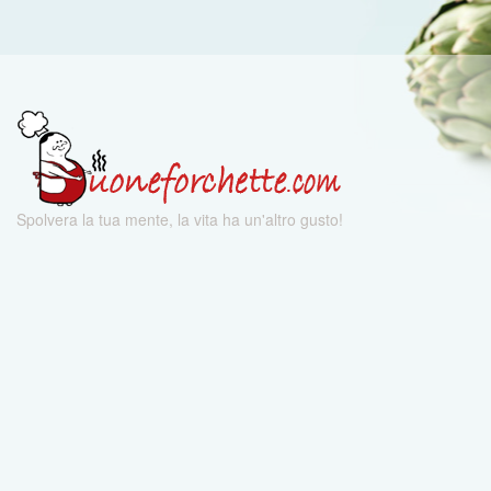
Spolvera la tua mente, la vita ha un'altro gusto!