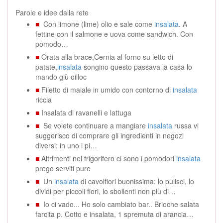
Parole e idee dalla rete
■
Con limone (lime) olio e sale come
insalata
. A
fettine con il salmone e uova come sandwich. Con
pomodo…
■
Orata alla brace,Cernia al forno su letto di
patate,
insalata
songino questo passava la casa lo
mando giù oilloc
■
Filetto di maiale in umido con contorno di
insalata
riccia
■
Insalata di ravanelli e lattuga
■
Se volete continuare a mangiare
insalata
russa vi
suggerisco di comprare gli ingredienti in negozi
diversi: in uno i pi…
■
Altrimenti nel frigorifero ci sono i pomodori
insalata
prego serviti pure
■
Un
insalata
di cavolfiori buonissima: lo pulisci, lo
dividi per piccoli fiori, lo sbollenti non più di…
■
Io ci vado... Ho solo cambiato bar.. Brioche salata
farcita p. Cotto e insalata, 1 spremuta di arancia…