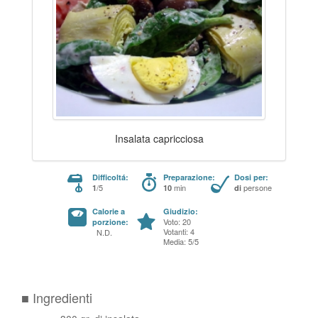
Insalata capricciosa
Difficoltá:
Preparazione:
Dosi per:
/5
min
persone
1
10
di
Calorie a
Giudizio:
Voto: 20
porzione:
Votanti: 4
N.D.
Media: 5/5
■ Ingredienti