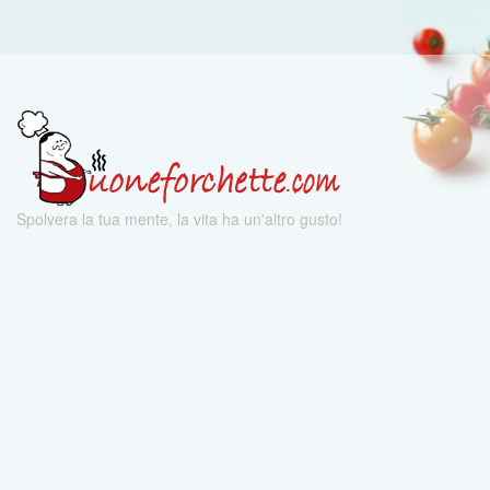
Spolvera la tua mente, la vita ha un'altro gusto!