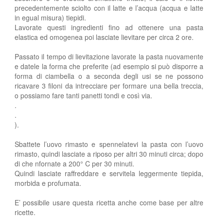
precedentemente sciolto con il latte e l’acqua (acqua e latte
in egual misura) tiepidi.
Lavorate questi ingredienti fino ad ottenere una pasta
elastica ed omogenea poi lasciate lievitare per circa 2 ore.
Passato il tempo di lievitazione lavorate la pasta nuovamente
e datele la forma che preferite (ad esempio si può disporre a
forma di ciambella o a seconda degli usi se ne possono
ricavare 3 filoni da intrecciare per formare una bella treccia,
o possiamo fare tanti panetti tondi e così via.
.
.
).
Sbattete l’uovo rimasto e spennelatevi la pasta con l’uovo
rimasto, quindi lasciate a riposo per altri 30 minuti circa; dopo
di che nfornate a 200° C per 30 minuti.
Quindi lasciate raffreddare e servitela leggermente tiepida,
morbida e profumata.
E’ possibile usare questa ricetta anche come base per altre
ricette.