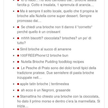
farcita p. Cotto e insalata, 1 spremuta di arancia…
■
Ma è sempre il solito locale, quello che ti propina le
brioche alla Nutella come super dessert. Sempre
promosso dai…
■
Se chiedi una brioche non ti danno il "cornetto"
perché quello è un croissant
■
mhhh biscotti? cioccolata? brioches? un po' di
tutto?
■
Simil brioche al succo di amarene
■
100FREEiPhone12 brioche bun
■
Nutella Brioche Pudding foodblog recipes
■
Le Pesche di Prato sono dei dolci tondi tipici della
tradizione pratese. Due semisfere di pasta brioche
inzuppate nell…
■
apple tatin brioche | tentimestea
■
ah ecco è un Negroni, graaande
■
Stamattina ho chiesto una brioche con la cioccolata,
ho dato il primo morso e dentro c’era la marmellata. Si
inizia…