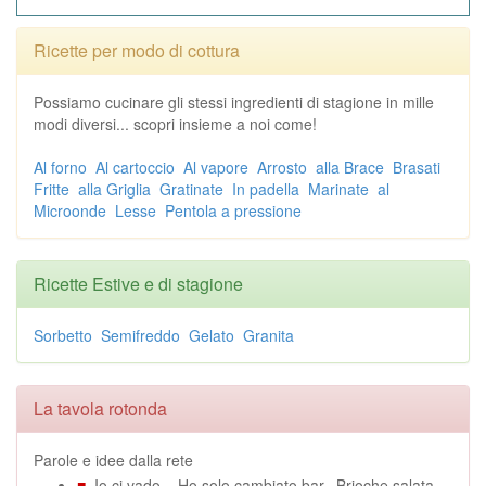
Ricette per modo di cottura
Possiamo cucinare gli stessi ingredienti di stagione in mille
modi diversi... scopri insieme a noi come!
Al forno
Al cartoccio
Al vapore
Arrosto
alla Brace
Brasati
Fritte
alla Griglia
Gratinate
In padella
Marinate
al
Microonde
Lesse
Pentola a pressione
Ricette Estive e di stagione
Sorbetto
Semifreddo
Gelato
Granita
La tavola rotonda
Parole e idee dalla rete
■
Io ci vado... Ho solo cambiato bar.. Brioche salata