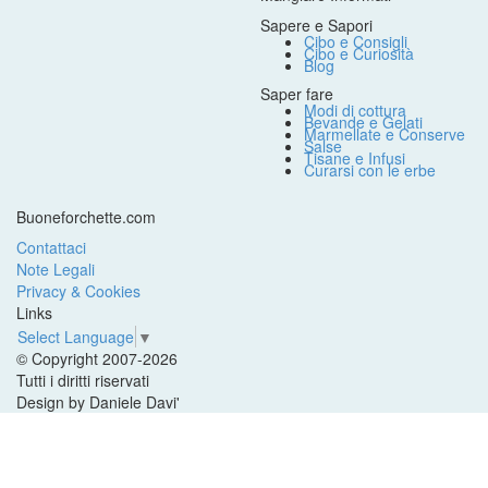
Sapere e Sapori
Cibo e Consigli
Cibo e Curiosità
Blog
Saper fare
Modi di cottura
Bevande e Gelati
Marmellate e Conserve
Salse
Tisane e Infusi
Curarsi con le erbe
Buoneforchette.com
Contattaci
Note Legali
Privacy & Cookies
Links
Select Language
▼
© Copyright 2007-2026
Tutti i diritti riservati
Design by Daniele Davi'