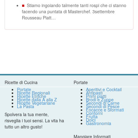
■
Stiamo ingoiando talmente tanti rospi che ci stanno
facendo una puntata di Masterchef. 3settembre
Rousseau Piatt…
Ricette di Cucina
Portate
Portate
Aperitivi e Cocktail
Ricette Regionali
Antipasti
Ricette Etniche
Primi piatti
Ricette dalla A alla Z
Brodi e Zuppe
Ricette Vegetariane
Secondi di Carne
La Pasta
Secondi di Pesce
Focacce e Sformati
Contorni
Spolvera la tua mente,
Frutta
Dolci
risveglia i tuoi sensi. La vita ha
Gastronomia
tutto un altro gusto!
Mangiare Informati