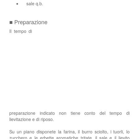
sale q.b.
■ Preparazione
Il tempo di
preparazione indicato non tiene conto del tempo di
lievitazione e di riposo.
Su un piano disponete la farina, il burro sciolto, i tuorli, lo
zucchero e le erbette aromatiche tritate, il sale e il lievito