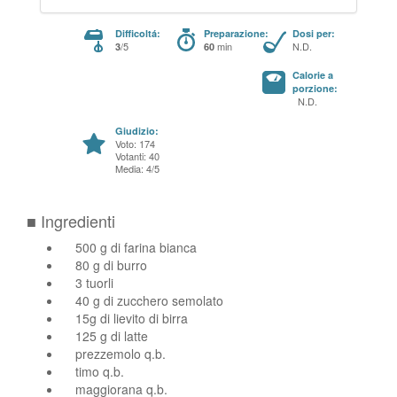
Difficoltá:
Preparazione:
Dosi per:
/5
min
N.D.
3
60
Calorie a
porzione:
N.D.
Giudizio:
Voto: 174
Votanti: 40
Media: 4/5
■ Ingredienti
500 g di farina bianca
80 g di burro
3 tuorli
40 g di zucchero semolato
15g di lievito di birra
125 g di latte
prezzemolo q.b.
timo q.b.
maggiorana q.b.