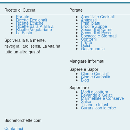
Ricette di Cucina
Portate
Portate
Aperitivi e Cocktail
Ricette Regionali
Antipasti
Ricette Etniche
Primi piatti
Ricette dalla A alla Z
Brodi e Zuppe
Ricette Vegetariane
Secondi di Carne
La Pasta
Secondi di Pesce
Focacce e Sformati
Contorni
Spolvera la tua mente,
Frutta
Dolci
risveglia i tuoi sensi. La vita ha
Gastronomia
tutto un altro gusto!
Mangiare Informati
Sapere e Sapori
Cibo e Consigli
Cibo e Curiosità
Blog
Saper fare
Modi di cottura
Bevande e Gelati
Marmellate e Conserve
Salse
Tisane e Infusi
Curarsi con le erbe
Buoneforchette.com
Contattaci