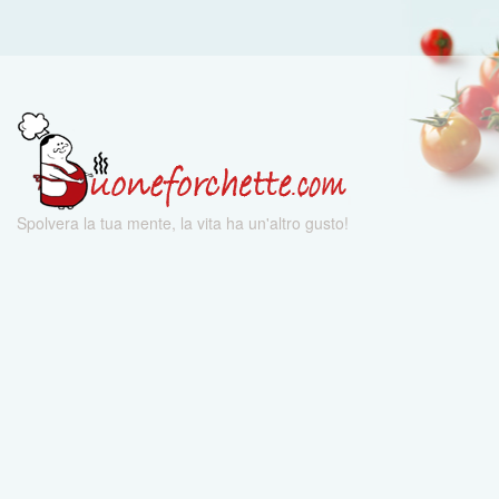
Spolvera la tua mente, la vita ha un'altro gusto!