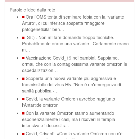
Parole e idee dalla rete
■
Ora l’OMS tenta di seminare fobia con la “variante
Arturo”, di cui riferisce sospetta “maggiore
patogeneticità” ben…
■
Si :) . Non mi fare domande troppo tecniche.
Probabilmente erano una variante . Certamente erano
m…
■
Vaccinazione Covid_19 nei bambini. Sappiamo,
ormai, che con la contagiosissima variante omicron le
ospedalizzazion…
■
Scoperta una nuova variante più aggressiva e
trasmissibile del virus Hiv. "Non è un'emergenza di
sanità pubblica -…
■
Covid, la variante Omicron avrebbe raggiunto
l'Antartide omicron
■
Con la variante Omicron stanno aumentando
esponenzialmente i casi, ma i ricoveri in terapia
intensiva e i decessi s…
■
Covid, Crisanti: «Con la variante Omicron non c’è