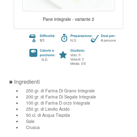
Pane integrale - variante 2
Difficoltá:
Preparazione:
Dosi per:
/5
N.D.
persone
3
4
Calorie a
Giudizio:
Voto: 0
porzione:
Votanti: 0
N.D.
Media: 0/5
■ Ingredienti
200 gr. di Farina Di Grano Integrale
200 gr. di Farina Di Segale Integrale
100 gr. di Farina D orzo Integrale
250 gr. di Lievito Acido
50 cl. di Acqua Tiepida
Sale
Crusca