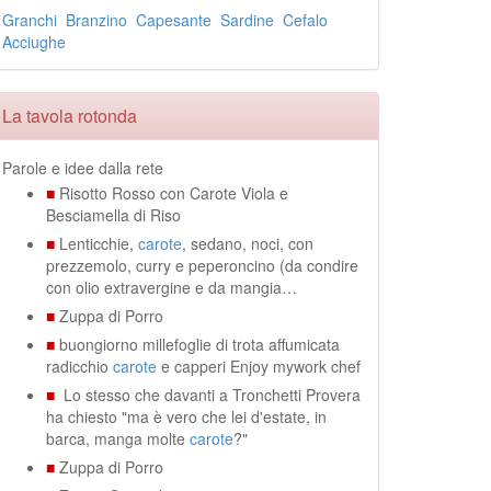
Granchi
Branzino
Capesante
Sardine
Cefalo
Acciughe
La tavola rotonda
Parole e idee dalla rete
■
Risotto Rosso con Carote Viola e
Besciamella di Riso
■
Lenticchie,
carote
, sedano, noci, con
prezzemolo, curry e peperoncino (da condire
con olio extravergine e da mangia…
■
Zuppa di Porro
■
buongiorno millefoglie di trota affumicata
radicchio
carote
e capperi Enjoy mywork chef
■
Lo stesso che davanti a Tronchetti Provera
ha chiesto "ma è vero che lei d'estate, in
barca, manga molte
carote
?"
■
Zuppa di Porro