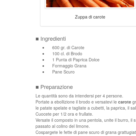
Zuppa di carote
■ Ingredienti
600 gr. di Carote
100 cl. di Brodo
1 Punta di Paprica Dolce
Formaggio Grana
Pane Scuro
■ Preparazione
Le quantità sono da intendersi per 4 persone.
Portate a ebollizione il brodo e versatevi le
carote
gr
le patate spelate e tagliate a cubetti, la paprica, il sa
Cuocete per 1/2 ora e frullate.
Versate il composto in una pentola, unite il burro, il 
passato al colino del limone.
Cospargete le fette di pane scuro di grana grattugiat