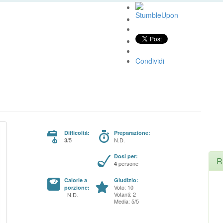
Condividi
Difficoltá:
Preparazione:
/5
N.D.
3
Dosi per:
R
persone
4
Calorie a
Giudizio:
Voto: 10
porzione:
Votanti: 2
N.D.
Media: 5/5