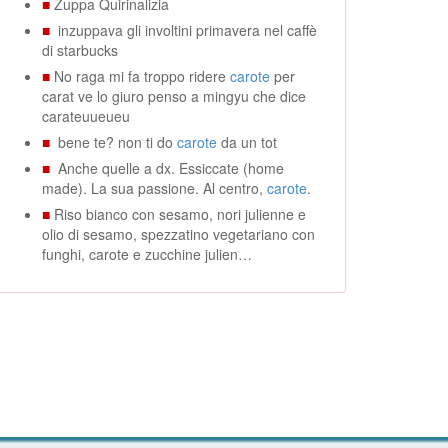
■
Zuppa Quirinalizia
■
inzuppava gli involtini primavera nel caffè
di starbucks
■
No raga mi fa troppo ridere
carote
per
carat ve lo giuro penso a mingyu che dice
carateuueueu
■
bene te? non ti do
carote
da un tot
■
Anche quelle a dx. Essiccate (home
made). La sua passione. Al centro,
carote
.
■
Riso bianco con sesamo, nori julienne e
olio di sesamo, spezzatino vegetariano con
funghi, carote e zucchine julien…