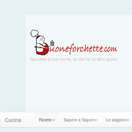
Spolvera la tua mente, la vita ha un'altro gusto!
Cucina
Ricette
Sapere e Sapori
Le stagioni