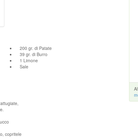
200 gr. di Patate
39 gr. di Burro
1 Limone
Sale
A
m
attugiate,
le.
succo
o, copritele