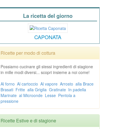
La ricetta del giorno
CAPONATA
Ricette per modo di cottura
Possiamo cucinare gli stessi ingredienti di stagione
in mille modi diversi... scopri insieme a noi come!
Al forno
Al cartoccio
Al vapore
Arrosto
alla Brace
Brasati
Fritte
alla Griglia
Gratinate
In padella
Marinate
al Microonde
Lesse
Pentola a
pressione
Ricette Estive e di stagione