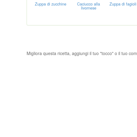
Zuppa di zucchine
Caciucco alla
Zuppa di fagioli
livornese
Migliora questa ricetta, aggiungi il tuo "tocco" o il tuo c