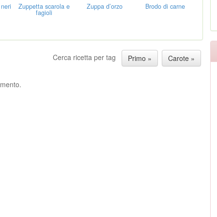
 neri
Zuppetta scarola e
Zuppa d’orzo
Brodo di carne
fagioli
Cerca ricetta per tag
Primo »
Carote »
ommento.