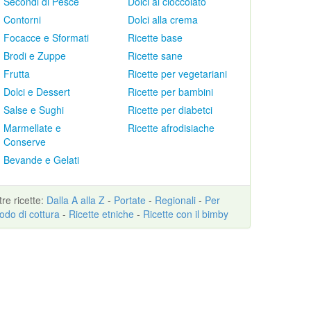
Secondi di Pesce
Dolci al cioccolato
Contorni
Dolci alla crema
Focacce e Sformati
Ricette base
Brodi e Zuppe
Ricette sane
Frutta
Ricette per vegetariani
Dolci e Dessert
Ricette per bambini
Salse e Sughi
Ricette per diabetci
Marmellate e
Ricette afrodisiache
Conserve
Bevande e Gelati
ltre
ricette
:
Dalla A alla Z
-
Portate
-
Regionali
-
Per
odo di cottura
-
Ricette etniche
-
Ricette con il bimby