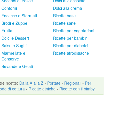
Secondi di Pesce
Dolci al cioccolato
Contorni
Dolci alla crema
Focacce e Sformati
Ricette base
Brodi e Zuppe
Ricette sane
Frutta
Ricette per vegetariani
Dolci e Dessert
Ricette per bambini
Salse e Sughi
Ricette per diabetci
Marmellate e
Ricette afrodisiache
Conserve
Bevande e Gelati
ltre
ricette
:
Dalla A alla Z
-
Portate
-
Regionali
-
Per
odo di cottura
-
Ricette etniche
-
Ricette con il bimby