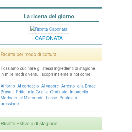
La ricetta del giorno
CAPONATA
Ricette per modo di cottura
Possiamo cucinare gli stessi ingredienti di stagione
in mille modi diversi... scopri insieme a noi come!
Al forno
Al cartoccio
Al vapore
Arrosto
alla Brace
Brasati
Fritte
alla Griglia
Gratinate
In padella
Marinate
al Microonde
Lesse
Pentola a
pressione
Ricette Estive e di stagione