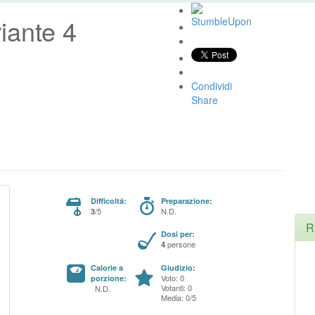
riante 4
Condividi
Share
Difficoltá:
Preparazione:
/5
N.D.
3
R
Dosi per:
persone
4
Calorie a
Giudizio:
Voto: 0
porzione:
Votanti: 0
N.D.
Media: 0/5