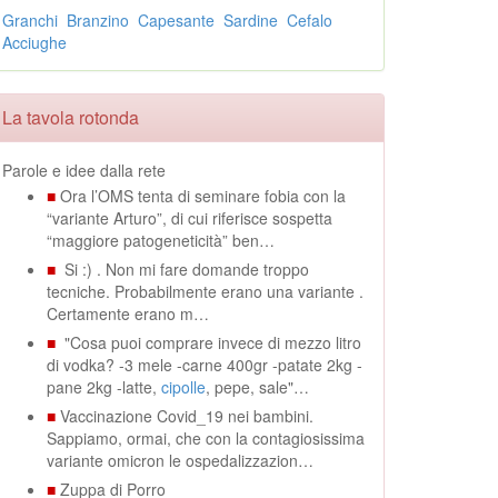
Granchi
Branzino
Capesante
Sardine
Cefalo
Acciughe
La tavola rotonda
Parole e idee dalla rete
■
Ora l’OMS tenta di seminare fobia con la
“variante Arturo”, di cui riferisce sospetta
“maggiore patogeneticità” ben…
■
Si :) . Non mi fare domande troppo
tecniche. Probabilmente erano una variante .
Certamente erano m…
■
"Cosa puoi comprare invece di mezzo litro
di vodka? -3 mele -carne 400gr -patate 2kg -
pane 2kg -latte,
cipolle
, pepe, sale"…
■
Vaccinazione Covid_19 nei bambini.
Sappiamo, ormai, che con la contagiosissima
variante omicron le ospedalizzazion…
■
Zuppa di Porro