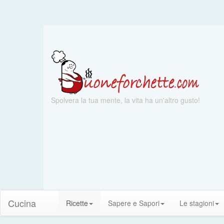
Spolvera la tua mente, la vita ha un'altro gusto!
Cucina
Ricette
Sapere e Sapori
Le stagioni