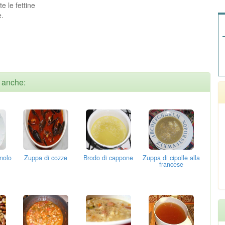
e le fettine
e.
o anche:
nolo
Zuppa di cozze
Brodo di cappone
Zuppa di cipolle alla
francese