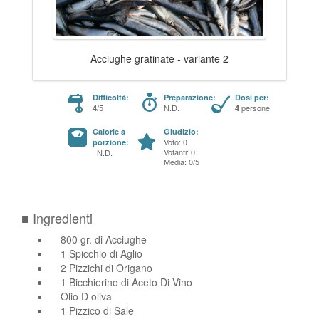
Acciughe gratinate - variante 2
Difficoltá:
Preparazione:
Dosi per:
/5
N.D.
persone
4
4
Calorie a
Giudizio:
Voto: 0
porzione:
Votanti: 0
N.D.
Media: 0/5
■ Ingredienti
800 gr. di Acciughe
1 Spicchio di Aglio
2 Pizzichi di Origano
1 Bicchierino di Aceto Di Vino
Olio D oliva
1 Pizzico di Sale