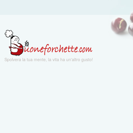
Spolvera la tua mente, la vita ha un'altro gusto!