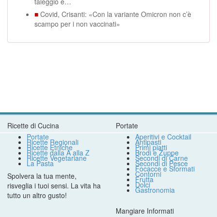
taleggio e…
■
Covid, Crisanti: «Con la variante Omicron non c’è
scampo per i non vaccinati»
Ricette di Cucina
Portate
Portate
Aperitivi e Cocktail
Ricette Regionali
Antipasti
Ricette Etniche
Primi piatti
Ricette dalla A alla Z
Brodi e Zuppe
Ricette Vegetariane
Secondi di Carne
La Pasta
Secondi di Pesce
Focacce e Sformati
Contorni
Spolvera la tua mente,
Frutta
Dolci
risveglia i tuoi sensi. La vita ha
Gastronomia
tutto un altro gusto!
Mangiare Informati