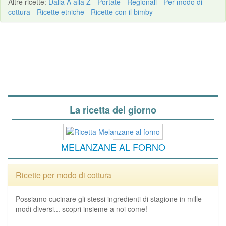
Altre
ricette
:
Dalla A alla Z
-
Portate
-
Regionali
-
Per modo di
cottura
-
Ricette etniche
-
Ricette con il bimby
La ricetta del giorno
MELANZANE AL FORNO
Ricette per modo di cottura
Possiamo cucinare gli stessi ingredienti di stagione in mille
modi diversi... scopri insieme a noi come!