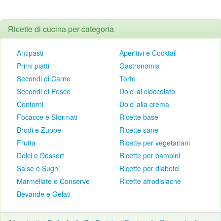
Ricette di cucina per categoria
Antipasti
Aperitivi e Cocktail
Primi piatti
Gastronomia
Secondi di Carne
Torte
Secondi di Pesce
Dolci al cioccolato
Contorni
Dolci alla crema
Focacce e Sformati
Ricette base
Brodi e Zuppe
Ricette sane
Frutta
Ricette per vegetariani
Dolci e Dessert
Ricette per bambini
Salse e Sughi
Ricette per diabetci
Marmellate e Conserve
Ricette afrodisiache
Bevande e Gelati