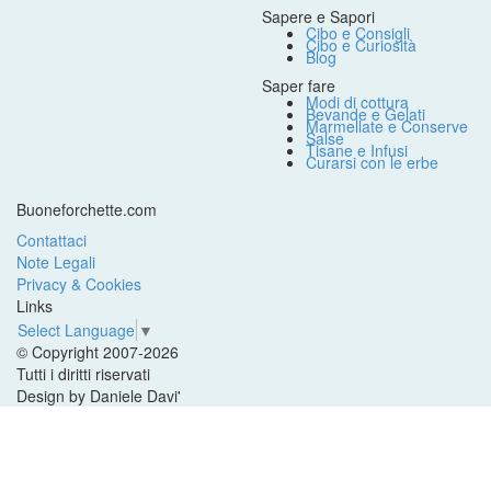
Sapere e Sapori
Cibo e Consigli
Cibo e Curiosità
Blog
Saper fare
Modi di cottura
Bevande e Gelati
Marmellate e Conserve
Salse
Tisane e Infusi
Curarsi con le erbe
Buoneforchette.com
Contattaci
Note Legali
Privacy & Cookies
Links
Select Language
▼
© Copyright 2007-2026
Tutti i diritti riservati
Design by Daniele Davi'