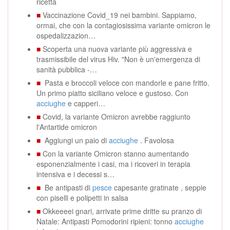
ricetta
■
Vaccinazione Covid_19 nei bambini. Sappiamo,
ormai, che con la contagiosissima variante omicron le
ospedalizzazion…
■
Scoperta una nuova variante più aggressiva e
trasmissibile del virus Hiv. "Non è un'emergenza di
sanità pubblica -…
■
Pasta e broccoli veloce con mandorle e pane fritto.
Un primo piatto siciliano veloce e gustoso. Con
acciughe
e capperi…
■
Covid, la variante Omicron avrebbe raggiunto
l'Antartide omicron
■
Aggiungi un paio di
acciughe
. Favolosa
■
Con la variante Omicron stanno aumentando
esponenzialmente i casi, ma i ricoveri in terapia
intensiva e i decessi s…
■
Be antipasti di
pesce
capesante gratinate , seppie
con piselli e polipetti in salsa
■
Okkeeeei gnari, arrivate prime dritte su pranzo di
Natale: Antipasti Pomodorini ripieni: tonno
acciughe