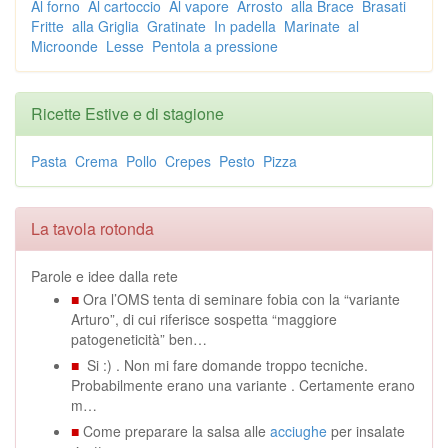
Al forno
Al cartoccio
Al vapore
Arrosto
alla Brace
Brasati
Fritte
alla Griglia
Gratinate
In padella
Marinate
al
Microonde
Lesse
Pentola a pressione
Ricette Estive e di stagione
Pasta
Crema
Pollo
Crepes
Pesto
Pizza
La tavola rotonda
Parole e idee dalla rete
■
Ora l’OMS tenta di seminare fobia con la “variante
Arturo”, di cui riferisce sospetta “maggiore
patogeneticità” ben…
■
Si :) . Non mi fare domande troppo tecniche.
Probabilmente erano una variante . Certamente erano
m…
■
Come preparare la salsa alle
acciughe
per insalate