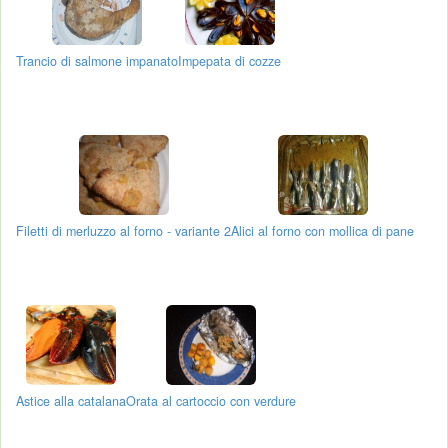
Trancio di salmone impanato
Impepata di cozze
Filetti di merluzzo al forno - variante 2
Alici al forno con mollica di pane
Astice alla catalana
Orata al cartoccio con verdure