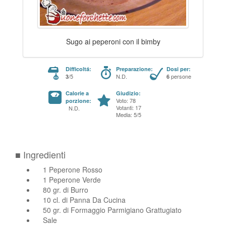
Sugo ai peperoni con il bimby
Difficoltá:
Preparazione:
Dosi per:
/5
N.D.
persone
3
6
Calorie a
Giudizio:
Voto: 78
porzione:
Votanti: 17
N.D.
Media: 5/5
■ Ingredienti
1 Peperone Rosso
1 Peperone Verde
80 gr. di Burro
10 cl. di Panna Da Cucina
50 gr. di Formaggio Parmigiano Grattugiato
Sale