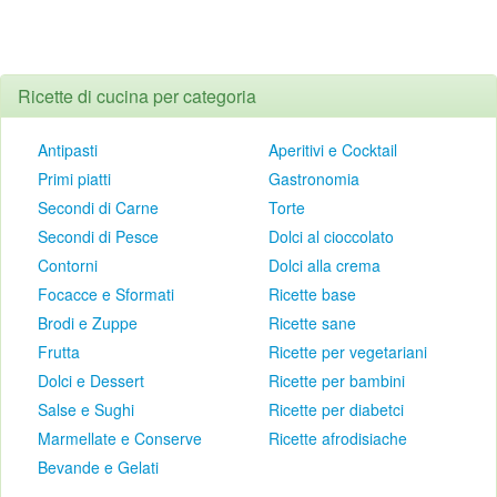
Ricette di cucina per categoria
Antipasti
Aperitivi e Cocktail
Primi piatti
Gastronomia
Secondi di Carne
Torte
Secondi di Pesce
Dolci al cioccolato
Contorni
Dolci alla crema
Focacce e Sformati
Ricette base
Brodi e Zuppe
Ricette sane
Frutta
Ricette per vegetariani
Dolci e Dessert
Ricette per bambini
Salse e Sughi
Ricette per diabetci
Marmellate e Conserve
Ricette afrodisiache
Bevande e Gelati