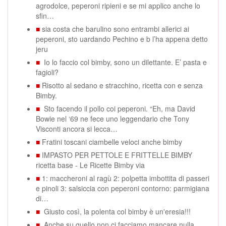
agrodolce, peperoni ripieni e se mi applico anche lo
sfin…
■
sia costa che barulino sono entrambi allerici ai
peperoni, sto uardando Pechino e b l’ha appena detto
jeru
■
Io lo faccio col bimby, sono un dilettante. E’ pasta e
fagioli?
■
Risotto al sedano e stracchino, ricetta con e senza
Bimby.
■
Sto facendo il pollo coi peperoni. “Eh, ma David
Bowie nel ‘69 ne fece uno leggendario che Tony
Visconti ancora si lecca…
■
Fratini toscani ciambelle veloci anche bimby
■
IMPASTO PER PETTOLE E FRITTELLE BIMBY
ricetta base - Le Ricette Bimby via
■
1: maccheroni al ragù 2: polpetta imbottita di passeri
e pinoli 3: salsiccia con peperoni contorno: parmigiana
di…
■
Giusto così, la polenta col bimby è un'eresia!!!
■
Anche su quello non ci facciamo mancare nulla,