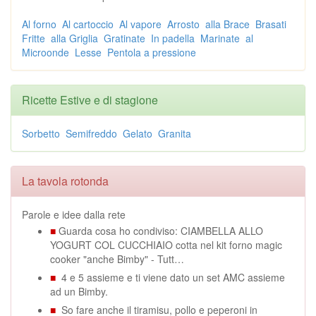
Al forno
Al cartoccio
Al vapore
Arrosto
alla Brace
Brasati
Fritte
alla Griglia
Gratinate
In padella
Marinate
al
Microonde
Lesse
Pentola a pressione
Ricette Estive e di stagione
Sorbetto
Semifreddo
Gelato
Granita
La tavola rotonda
Parole e idee dalla rete
■
Guarda cosa ho condiviso: CIAMBELLA ALLO
YOGURT COL CUCCHIAIO cotta nel kit forno magic
cooker "anche Bimby" - Tutt…
■
4 e 5 assieme e ti viene dato un set AMC assieme
ad un Bimby.
■
So fare anche il tiramisu, pollo e peperoni in