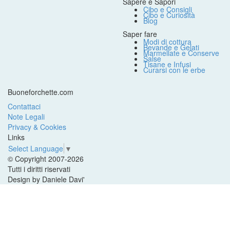
Sapere e Sapori
Cibo e Consigli
Cibo e Curiosità
Blog
Saper fare
Modi di cottura
Bevande e Gelati
Marmellate e Conserve
Salse
Tisane e Infusi
Curarsi con le erbe
Buoneforchette.com
Contattaci
Note Legali
Privacy & Cookies
Links
Select Language
▼
© Copyright 2007-2026
Tutti i diritti riservati
Design by Daniele Davi'