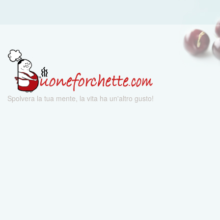
Spolvera la tua mente, la vita ha un'altro gusto!