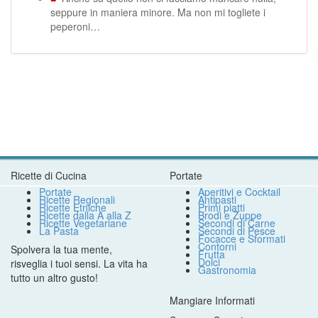
seppure in maniera minore. Ma non mi togliete i
peperoni…
Ricette di Cucina
Portate
Portate
Aperitivi e Cocktail
Ricette Regionali
Antipasti
Ricette Etniche
Primi piatti
Ricette dalla A alla Z
Brodi e Zuppe
Ricette Vegetariane
Secondi di Carne
La Pasta
Secondi di Pesce
Focacce e Sformati
Contorni
Spolvera la tua mente,
Frutta
Dolci
risveglia i tuoi sensi. La vita ha
Gastronomia
tutto un altro gusto!
Mangiare Informati